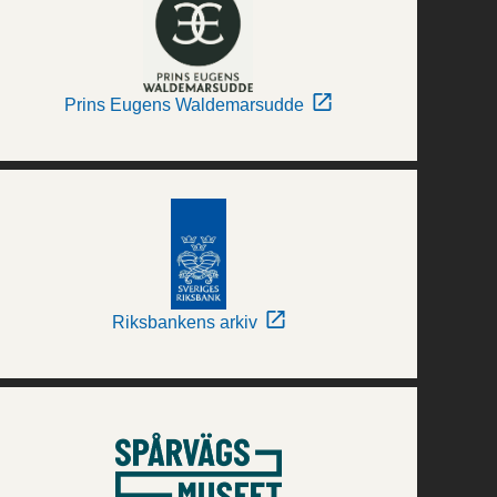
Prins Eugens Waldemarsudde
Riksbankens arkiv