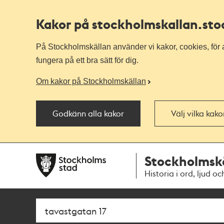
Kakor på stockholmskallan
.st
På Stockholmskällan använder vi kakor, cookies, för a
fungera på ett bra sätt för dig.
Om kakor på Stockholmskällan
Godkänn alla kakor
Välj vilka kak
Till
Till
Stockholmsk
navigationen
huvudinnehållet
Historia i ord, ljud oc
Sök
Fritextsök