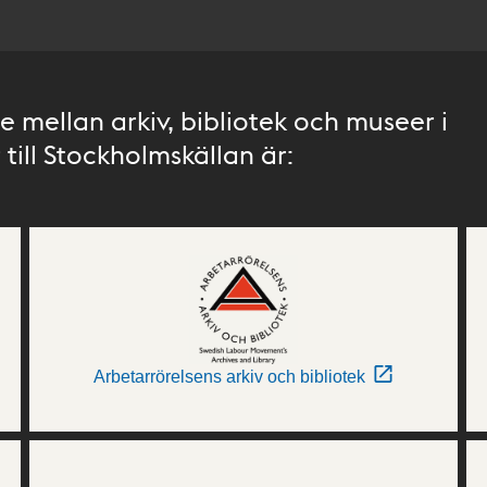
 mellan arkiv, bibliotek och museer i
till Stockholmskällan är:
Arbetarrörelsens arkiv och bibliotek