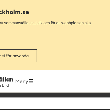
ockholm.se
tt sammanställa statistik och för att webbplatsen ska
or vi får använda
ällan
Meny
h bild