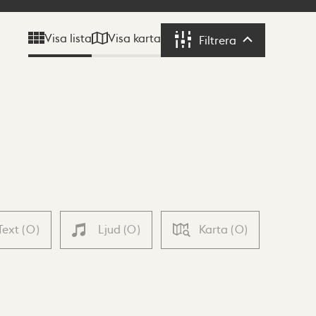
Visa karta
Visa lista
Filtrera
Filtrera
Text
(
0
)
Ljud
(
0
)
Karta
(
0
)