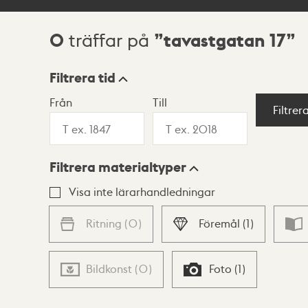
0
tavastgatan 17
träffar på
Sökresultat
Filtrera tid
Från
Till
Visningsläge
Filtrer
Filtrera materialtyper
Lista
Karta
Visa inte lärarhandledningar
Ritning
(
0
)
Föremål
(
1
)
Bildkonst
(
0
)
Foto
(
1
)