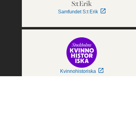
Samfundet S:t Erik
Kvinnohistoriska
Världskulturmuseerna