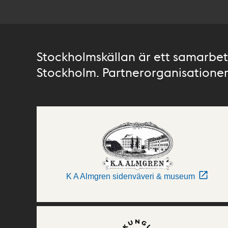
Stockholmskällan är ett samarbete
Stockholm. Partnerorganisationer 
K A Almgren sidenväveri & museum