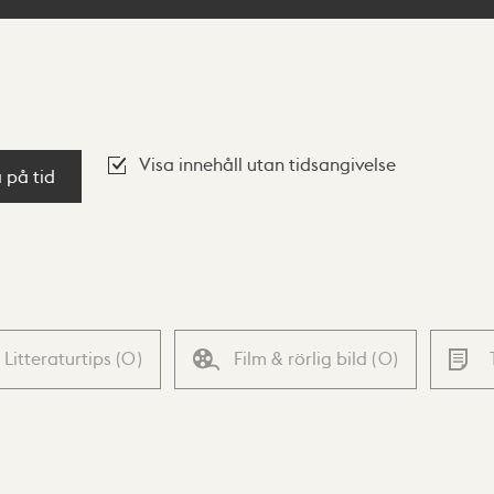
Visa innehåll utan tidsangivelse
a på tid
Litteraturtips
(
0
)
Film & rörlig bild
(
0
)