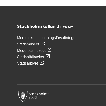
Kontakt
Stockholmskällan
Stockholmskällan drivs av
Medioteket, utbildningsförvaltningen
Stadsmuseet
Medeltidsmuseet
Stadsbiblioteket
Stadsarkivet