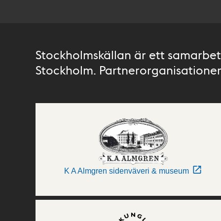
Stockholmskällan är ett samarbete
Stockholm. Partnerorganisationer 
K A Almgren sidenväveri & museum