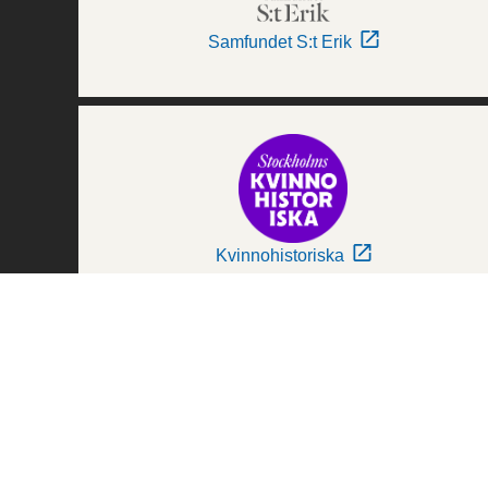
Samfundet S:t Erik
Kvinnohistoriska
Världskulturmuseerna