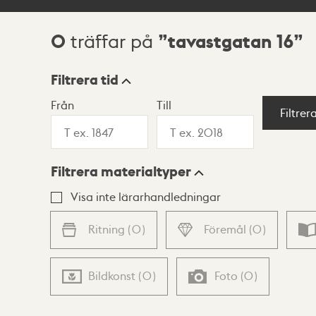
0
tavastgatan 16
träffar på
Sökresultat
Filtrera tid
Från
Till
Visningsläge
Filtrer
Filtrera materialtyper
Lista
Karta
Visa inte lärarhandledningar
Ritning
(
0
)
Föremål
(
0
)
Bildkonst
(
0
)
Foto
(
0
)