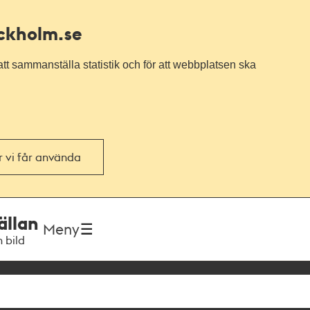
ockholm.se
tt sammanställa statistik och för att webbplatsen ska
or vi får använda
ällan
Meny
h bild