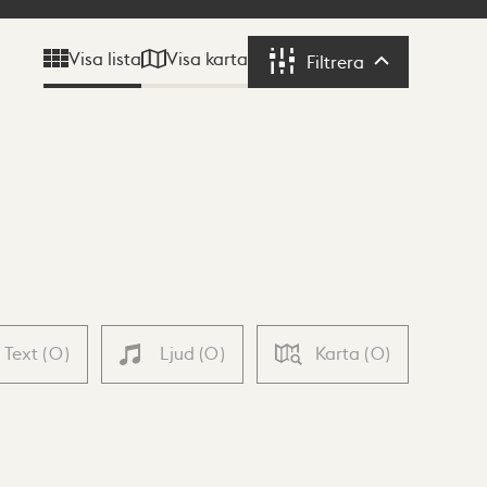
Visa karta
Visa lista
Filtrera
Filtrera
Text
(
0
)
Ljud
(
0
)
Karta
(
0
)