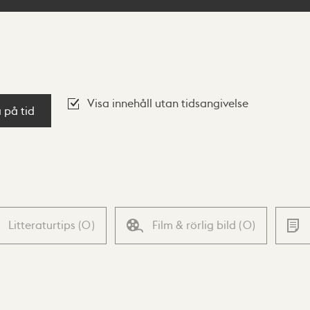
Visa innehåll utan tidsangivelse
a på tid
Litteraturtips
(
0
)
Film & rörlig bild
(
0
)