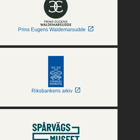
Prins Eugens Waldemarsudde
Riksbankens arkiv