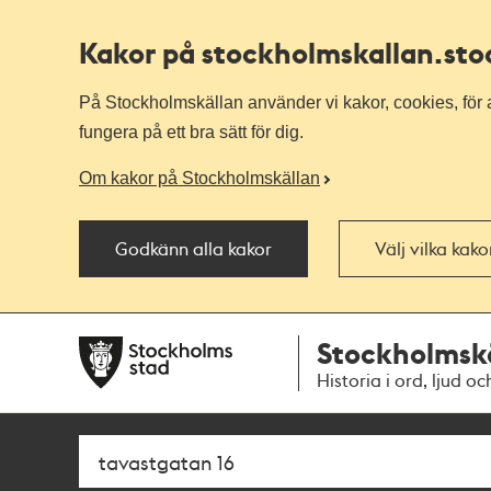
Kakor på stockholmskallan
.st
På Stockholmskällan använder vi kakor, cookies, för a
fungera på ett bra sätt för dig.
Om kakor på Stockholmskällan
Godkänn alla kakor
Välj vilka kak
Till
Till
Stockholmsk
navigationen
huvudinnehållet
Historia i ord, ljud oc
Sök
Fritextsök