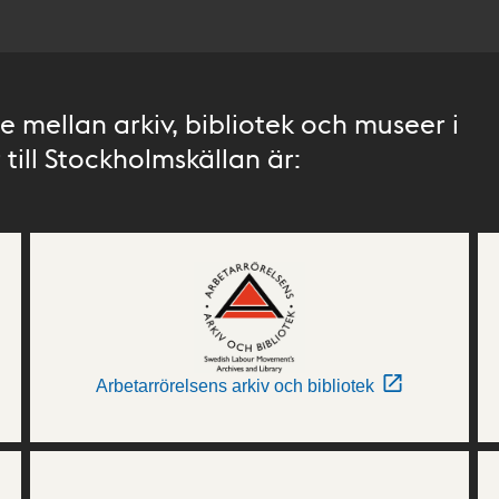
 mellan arkiv, bibliotek och museer i
till Stockholmskällan är:
Arbetarrörelsens arkiv och bibliotek