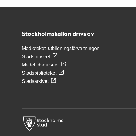
Kontakt
Stockholmskällan
Stockholmskällan drivs av
Medioteket, utbildningsförvaltningen
Stadsmuseet
Medeltidsmuseet
Stadsbiblioteket
Stadsarkivet