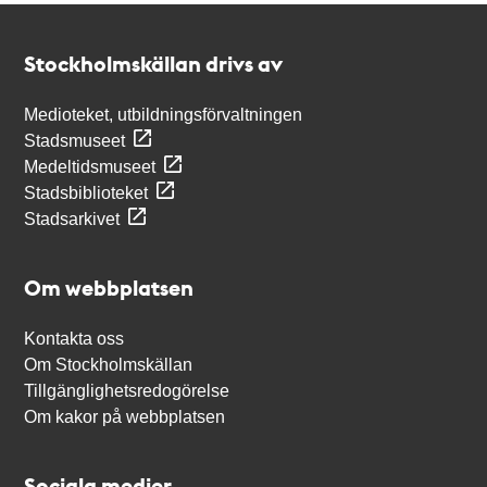
Kontakt
Stockholmskällan
Stockholmskällan drivs av
Medioteket, utbildningsförvaltningen
Stadsmuseet
Medeltidsmuseet
Stadsbiblioteket
Stadsarkivet
Om webbplatsen
Kontakta oss
Om Stockholmskällan
Tillgänglighetsredogörelse
Om kakor på webbplatsen
Sociala medier