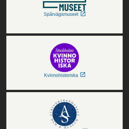
Spårvägsmuseet
Kvinnohistoriska