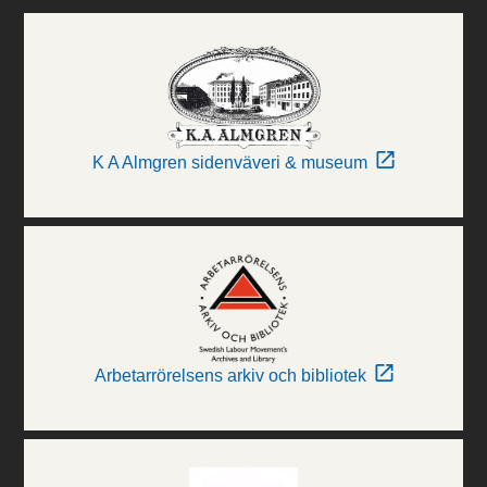
K A Almgren sidenväveri & museum
Arbetarrörelsens arkiv och bibliotek