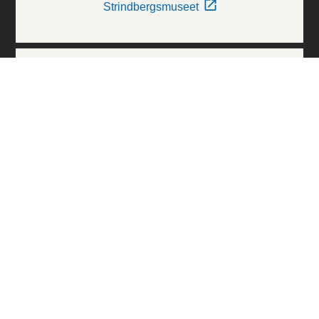
Strindbergsmuseet
Thielska Galleriet
Världskulturmuseerna