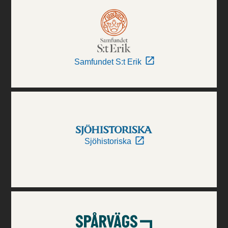
Samfundet S:t Erik
Sjöhistoriska