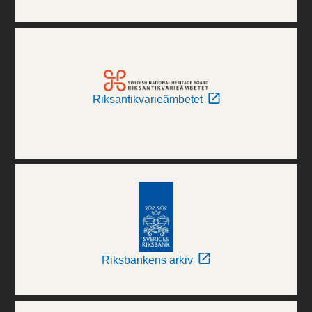
Riksantikvarieämbetet
Riksbankens arkiv