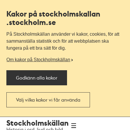
Kakor på stockholmskallan
.stockholm.se
På Stockholmskällan använder vi kakor, cookies, för att
sammanställa statistik och för att webbplatsen ska
fungera på ett bra sätt för dig.
Om kakor på Stockholmskällan
Godkänn alla kakor
Välj vilka kakor vi får använda
Till
Till
Stockholmskällan
navigationen
huvudinnehållet
Historia i ord, ljud och bild