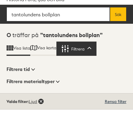
Sök
Fritextsök
Sök
Sökresultat
0
träffar på
tantolundens bollplan
Visa karta
Visa lista
Filtrera
Filtrera
Filtrera tid
Filtrera materialtyper
Visningsläge
Totalt
Valda filter:
Ljud
Rensa filter
0
träffar
Lista
Karta