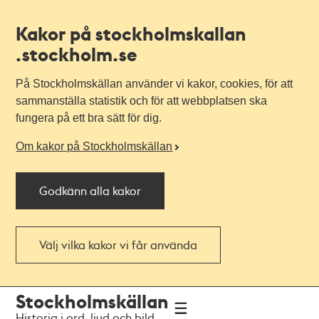
Kakor på stockholmskallan
.stockholm.se
På Stockholmskällan använder vi kakor, cookies, för att
sammanställa statistik och för att webbplatsen ska
fungera på ett bra sätt för dig.
Om kakor på Stockholmskällan
Godkänn alla kakor
Välj vilka kakor vi får använda
Till
Till
Stockholmskällan
navigationen
huvudinnehållet
Historia i ord, ljud och bild