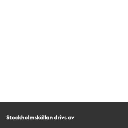
Kontakt
Stockholmskällan
Stockholmskällan drivs av