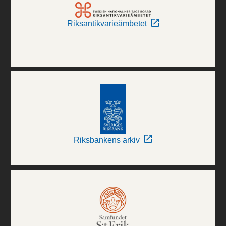
Riksantikvarieämbetet
Riksbankens arkiv