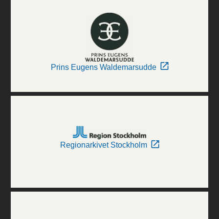
Prins Eugens Waldemarsudde
Regionarkivet Stockholm