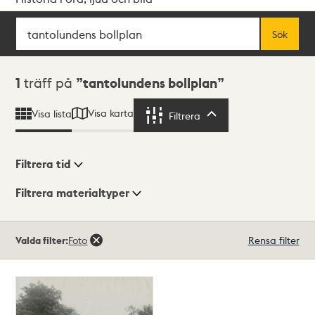
Sök
Fritextsök
Sök
Sökresultat
1
träff på
tantolundens bollplan
Visa karta
Visa lista
Filtrera
Filtrera
Filtrera tid
Filtrera materialtyper
Visningsläge
Totalt
Valda filter:
Foto
Rensa filter
1
träffar
Lista
Karta