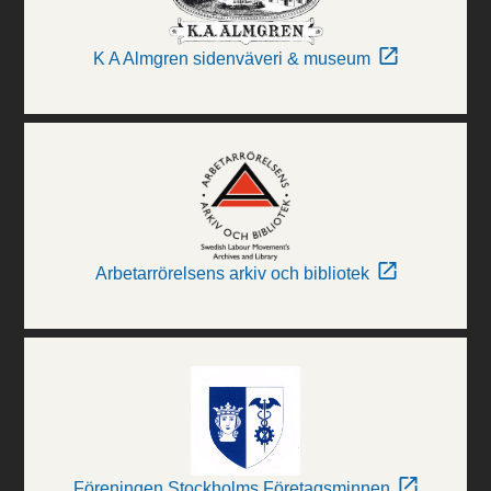
K A Almgren sidenväveri & museum
Arbetarrörelsens arkiv och bibliotek
Föreningen Stockholms Företagsminnen