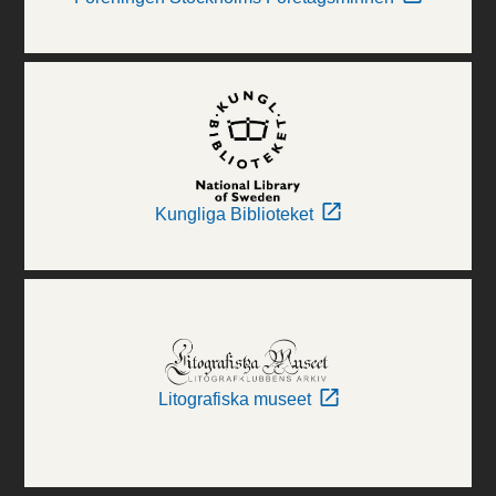
Kungliga Biblioteket
Litografiska museet