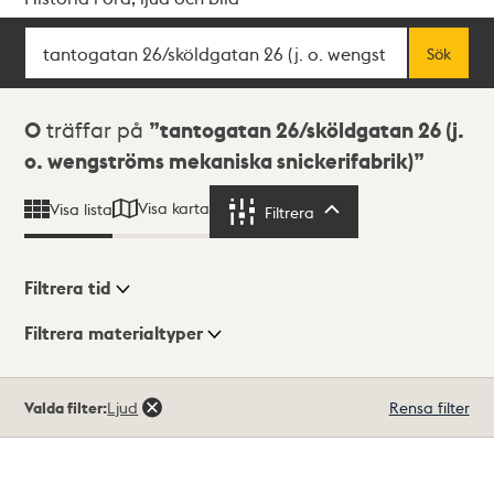
Sök
Fritextsök
Sök
Sökresultat
0
träffar på
tantogatan 26/sköldgatan 26 (j.
o. wengströms mekaniska snickerifabrik)
Visa karta
Visa lista
Filtrera
Filtrera
Filtrera tid
Filtrera materialtyper
Visningsläge
Totalt
Valda filter:
Ljud
Rensa filter
0
träffar
Lista
Karta