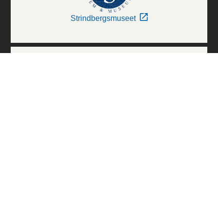
Strindbergsmuseet
Thielska Galleriet
Världskulturmuseerna