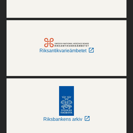
Riksantikvarieämbetet
Riksbankens arkiv