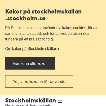
Kakor på stockholmskallan
.stockholm.se
På Stockholmskällan använder vi kakor, cookies, för att
sammanställa statistik och för att webbplatsen ska
fungera på ett bra sätt för dig.
Om kakor på Stockholmskällan
Godkänn alla kakor
Välj vilka kakor vi får använda
Till
Till
Stockholmskällan
navigationen
huvudinnehållet
Historia i ord, ljud och bild