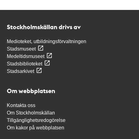
Kontakt
Stockholmskällan
Stockholmskällan drivs av
Medioteket, utbildningsförvaltningen
Stadsmuseet
Medeltidsmuseet
Stadsbiblioteket
Stadsarkivet
Om webbplatsen
Kontakta oss
Om Stockholmskällan
Tillgänglighetsredogörelse
Om kakor på webbplatsen