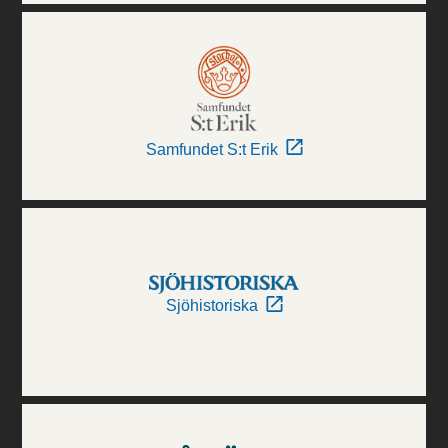
Samfundet S:t Erik
Sjöhistoriska