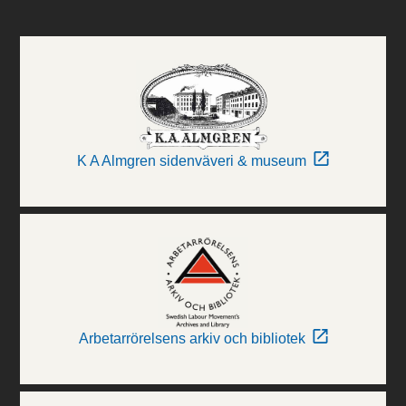
K A Almgren sidenväveri & museum
Arbetarrörelsens arkiv och bibliotek