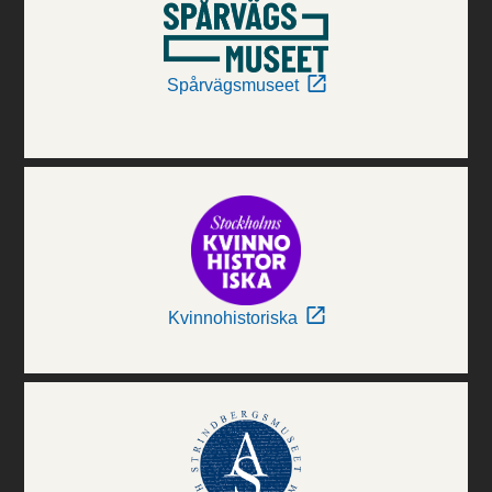
Spårvägsmuseet
Kvinnohistoriska