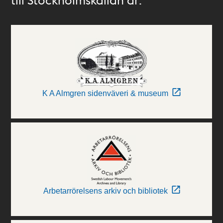
K A Almgren sidenväveri & museum
Arbetarrörelsens arkiv och bibliotek