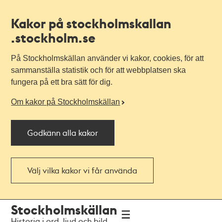
Kakor på stockholmskallan
.stockholm.se
På Stockholmskällan använder vi kakor, cookies, för att
sammanställa statistik och för att webbplatsen ska
fungera på ett bra sätt för dig.
Om kakor på Stockholmskällan
Godkänn alla kakor
Välj vilka kakor vi får använda
Till
Till
Stockholmskällan
navigationen
huvudinnehållet
Historia i ord, ljud och bild