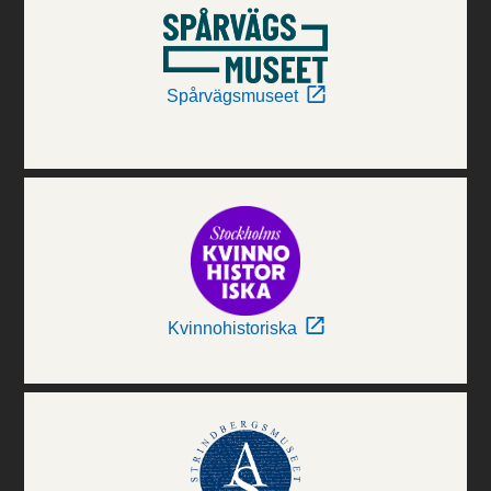
Spårvägsmuseet
Kvinnohistoriska