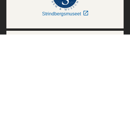
Strindbergsmuseet
Thielska Galleriet
Världskulturmuseerna