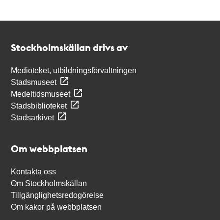
Kontakt
Stockholmskällan
Stockholmskällan drivs av
Medioteket, utbildningsförvaltningen
Stadsmuseet
Medeltidsmuseet
Stadsbiblioteket
Stadsarkivet
Om webbplatsen
Kontakta oss
Om Stockholmskällan
Tillgänglighetsredogörelse
Om kakor på webbplatsen