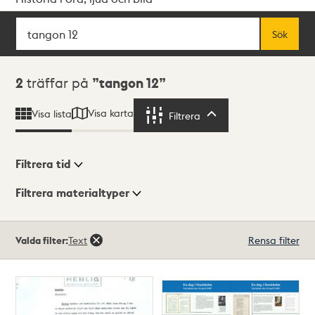
Sök
Fritextsök
Sök
Sökresultat
2
träffar på
tangon 12
Visa karta
Visa lista
Filtrera
Filtrera
Filtrera tid
Filtrera materialtyper
Visningsläge
Totalt
Valda filter:
Text
Rensa filter
2
träffar
Lista
Karta