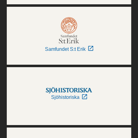
Samfundet S:t Erik
Sjöhistoriska