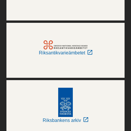
Riksantikvarieämbetet
Riksbankens arkiv