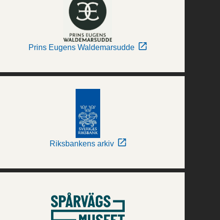
Prins Eugens Waldemarsudde
Riksbankens arkiv