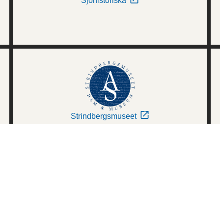
Sjöhistoriska
Strindbergsmuseet