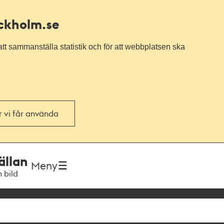
ockholm.se
tt sammanställa statistik och för att webbplatsen ska
or vi får använda
ällan
Meny
h bild