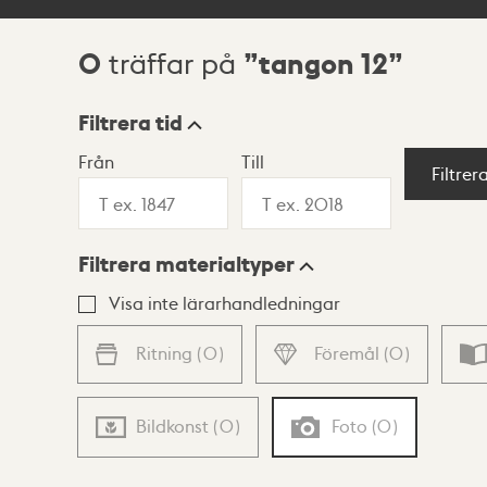
0
tangon 12
träffar på
Sökresultat
Filtrera tid
Från
Till
Visningsläge
Filtrer
Filtrera materialtyper
Lista
Karta
Visa inte lärarhandledningar
Ritning
(
0
)
Föremål
(
0
)
Bildkonst
(
0
)
Foto
(
0
)