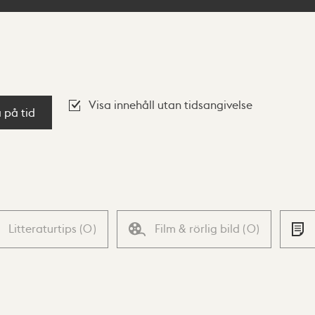
Visa innehåll utan tidsangivelse
a på tid
Litteraturtips
(
0
)
Film & rörlig bild
(
0
)