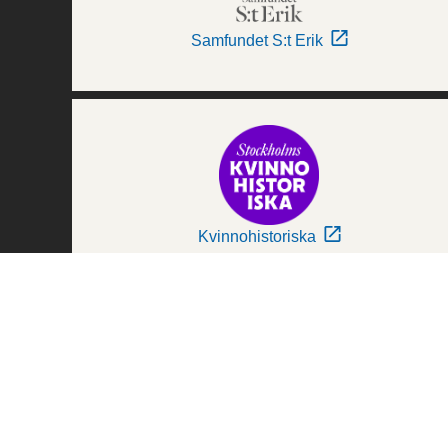
Samfundet S:t Erik
Kvinnohistoriska
Världskulturmuseerna