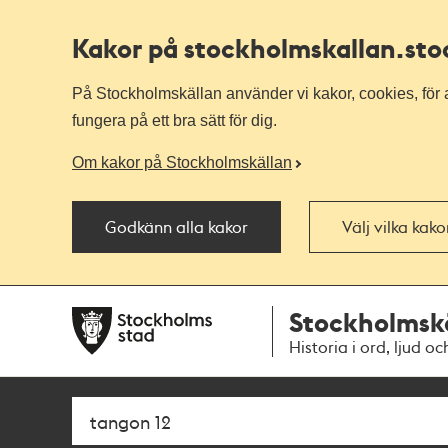
Kakor på stockholmskallan
.st
På Stockholmskällan använder vi kakor, cookies, för a
fungera på ett bra sätt för dig.
Om kakor på Stockholmskällan
Godkänn alla kakor
Välj vilka kak
Till
Till
Stockholmsk
navigationen
huvudinnehållet
Historia i ord, ljud oc
Sök
Fritextsök