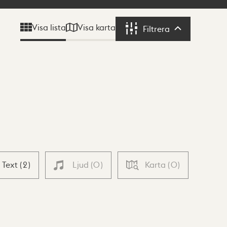
Visa karta
Visa lista
Filtrera
Filtrera
Text
(
2
)
Ljud
(
0
)
Karta
(
0
)