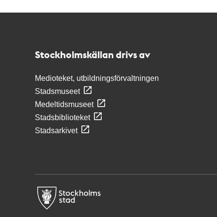
Kontakt
Stockholmskällan
Stockholmskällan drivs av
Medioteket, utbildningsförvaltningen
Stadsmuseet
Medeltidsmuseet
Stadsbiblioteket
Stadsarkivet