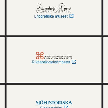
Litografiska museet
Riksantikvarieämbetet