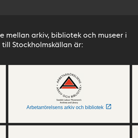
 mellan arkiv, bibliotek och museer i
till Stockholmskällan är:
Arbetarrörelsens arkiv och bibliotek