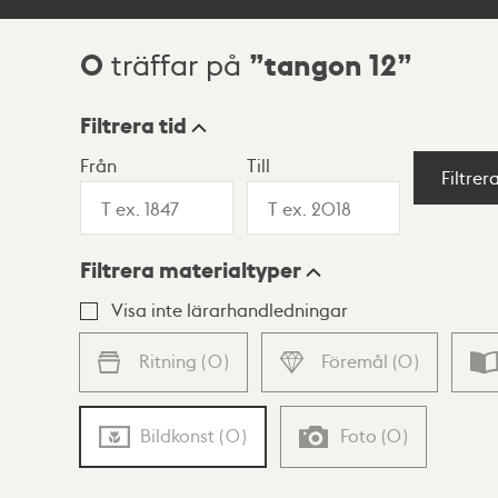
0
tangon 12
träffar på
Sökresultat
Filtrera tid
Från
Till
Visningsläge
Filtrer
Filtrera materialtyper
Lista
Karta
Visa inte lärarhandledningar
Ritning
(
0
)
Föremål
(
0
)
Bildkonst
(
0
)
Foto
(
0
)