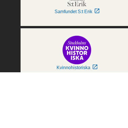
Samfundet S:t Erik
Kvinnohistoriska
Världskulturmuseerna