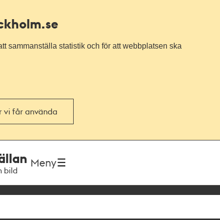
ockholm.se
tt sammanställa statistik och för att webbplatsen ska
or vi får använda
ällan
Meny
h bild