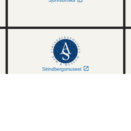
Sjöhistoriska
Strindbergsmuseet