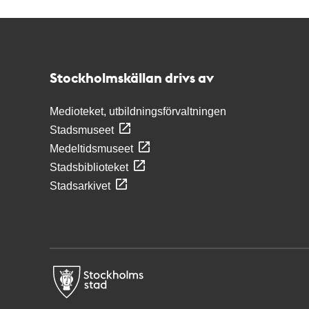
Kontakt
Stockholmskällan
Stockholmskällan drivs av
Medioteket, utbildningsförvaltningen
Stadsmuseet
Medeltidsmuseet
Stadsbiblioteket
Stadsarkivet