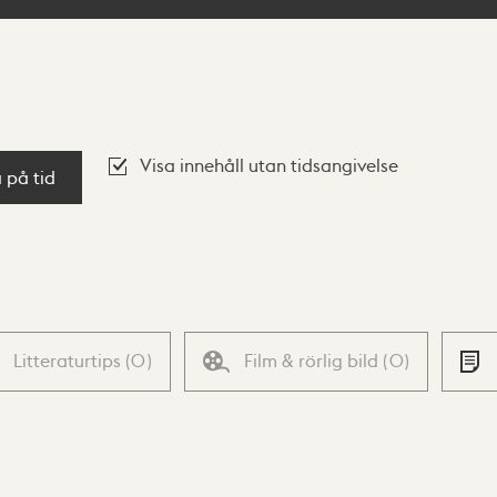
Visa innehåll utan tidsangivelse
a på tid
Litteraturtips
(
0
)
Film & rörlig bild
(
0
)