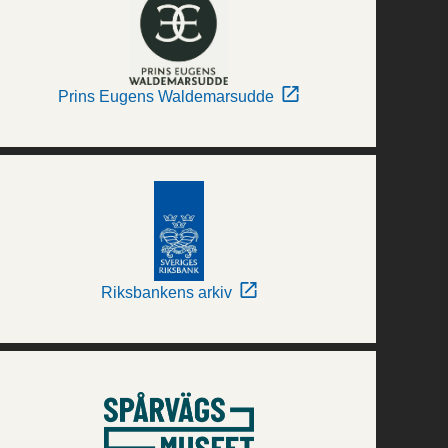
Prins Eugens Waldemarsudde
Riksbankens arkiv