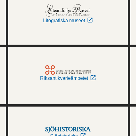
Litografiska museet
Riksantikvarieämbetet