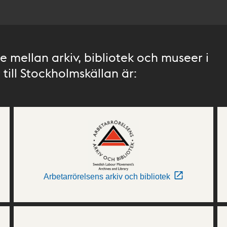
 mellan arkiv, bibliotek och museer i
till Stockholmskällan är:
Arbetarrörelsens arkiv och bibliotek