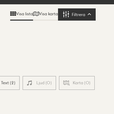
Visa karta
Visa lista
Filtrera
Filtrera
Text
(
2
)
Ljud
(
0
)
Karta
(
0
)