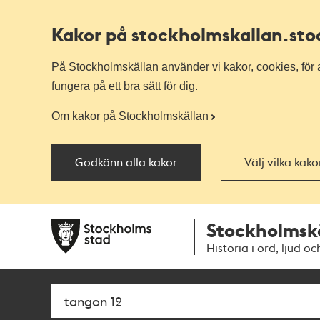
Kakor på stockholmskallan
.st
På Stockholmskällan använder vi kakor, cookies, för a
fungera på ett bra sätt för dig.
Om kakor på Stockholmskällan
Godkänn alla kakor
Välj vilka kak
Till
Till
Stockholmsk
navigationen
huvudinnehållet
Historia i ord, ljud oc
Sök
Fritextsök