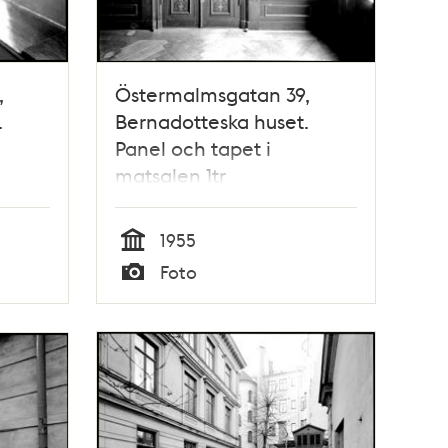
,
Östermalmsgatan 39,
.
Bernadotteska huset.
Panel och tapet i
matsalen 1tr
1955
Tid
Foto
Typ