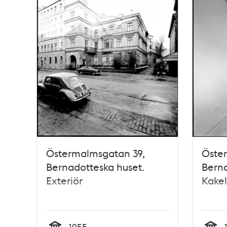
Östermalmsgatan 39,
Öste
Bernadotteska huset.
Berna
Exteriör
Kake
1955