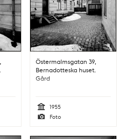
,
Östermalmsgatan 39,
.
Bernadotteska huset.
Gård
1955
Tid
Foto
Typ