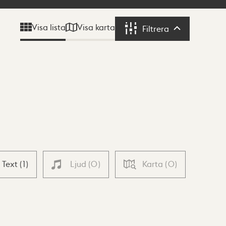
Visa karta
Visa lista
Filtrera
Filtrera
Text
(
1
)
Ljud
(
0
)
Karta
(
0
)