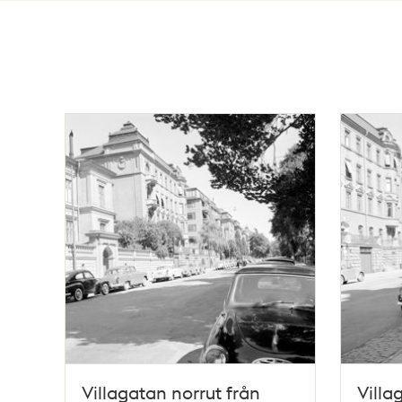
Totalt
30
träffar
Villagatan norrut från
Villa