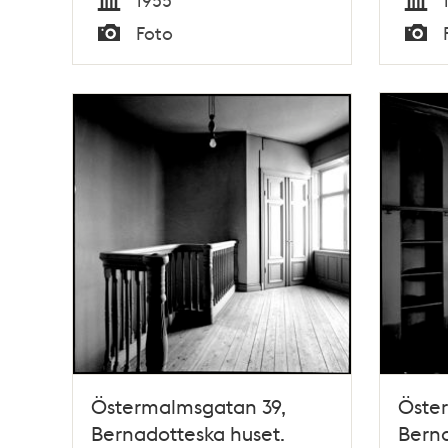
Tid
Tid
Foto
Typ
Typ
Östermalmsgatan 39,
Öste
Bernadotteska huset.
Berna