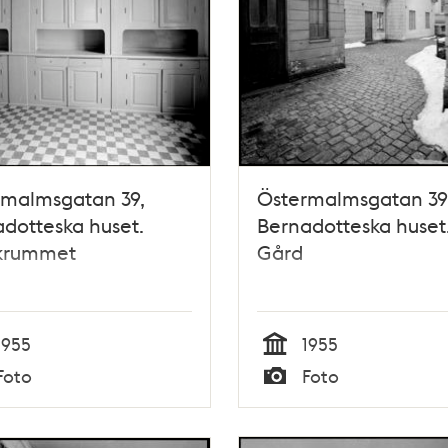
rmalmsgatan 39,
Östermalmsgatan 39
dotteska huset.
Bernadotteska huset
krummet
Gård
1955
1955
Tid
Foto
Foto
Typ