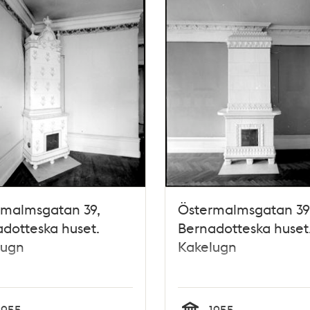
rmalmsgatan 39,
Östermalmsgatan 39
dotteska huset.
Bernadotteska huset
lugn
Kakelugn
1955
1955