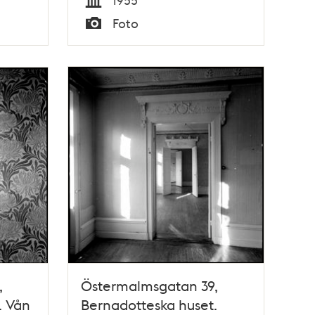
Tid
Foto
Typ
,
Östermalmsgatan 39,
. Vån
Bernadotteska huset.