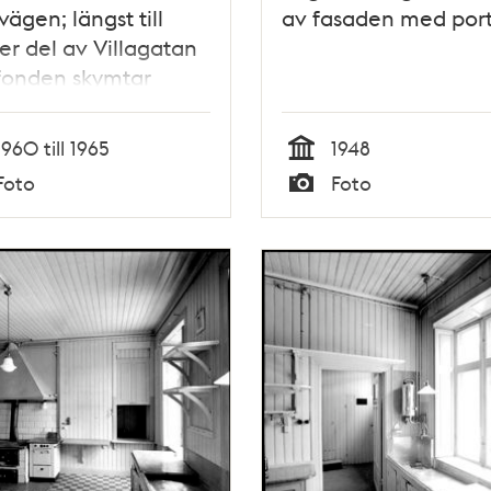
vägen; längst till
av fasaden med por
er del av Villagatan
I fonden skymtar
gelsen i kvarteret
 upp till
1960 till 1965
1948
allavägen
Tid
Foto
Foto
Typ