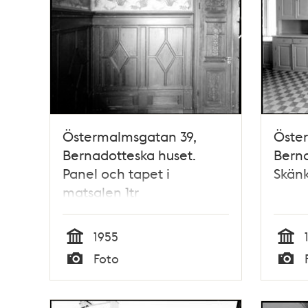
Östermalmsgatan 39,
Öste
Bernadotteska huset.
Berna
Panel och tapet i
Skän
matsalen 1tr
1955
Tid
Tid
Foto
Typ
Typ