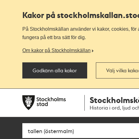
Kakor på stockholmskallan
.st
På Stockholmskällan använder vi kakor, cookies, för a
fungera på ett bra sätt för dig.
Om kakor på Stockholmskällan
Godkänn alla kakor
Välj vilka kak
Till
Till
Stockholmsk
navigationen
huvudinnehållet
Historia i ord, ljud oc
Sök
Fritextsök