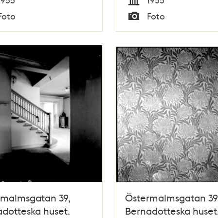
Tid
Foto
Foto
Typ
rmalmsgatan 39,
Östermalmsgatan 39
dotteska huset.
Bernadotteska huset