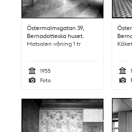
Östermalmsgatan 39,
Öste
Bernadotteska huset.
Berna
Matsalen våning 1 tr
Köket
1955
Tid
Tid
Foto
Typ
Typ