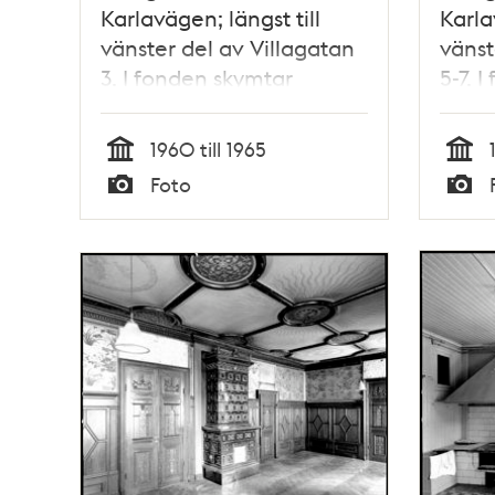
Karlavägen; längst till
Karla
vänster del av Villagatan
vänst
3. I fonden skymtar
5-7. 
bebyggelsen i kvarteret
bebyg
Tallen upp till
Tallen
1960 till 1965
Valhallavägen
Valh
Tid
Tid
Foto
Typ
Typ