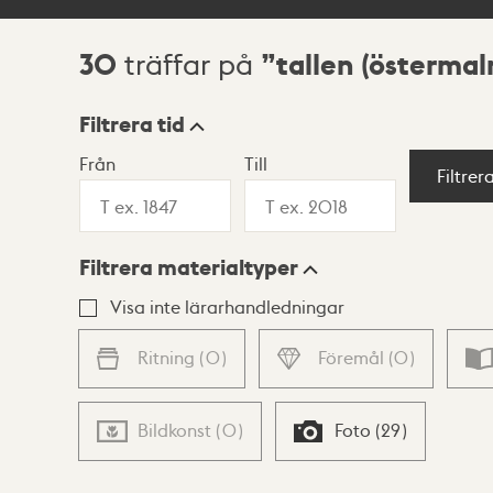
30
tallen (östermal
träffar på
Sökresultat
Filtrera tid
Från
Till
Visningsläge
Filtrer
Filtrera materialtyper
Lista
Karta
Visa inte lärarhandledningar
Ritning
(
0
)
Föremål
(
0
)
Bildkonst
(
0
)
Foto
(
29
)