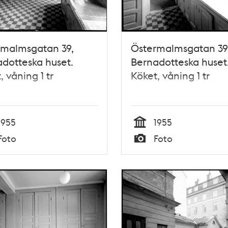
rmalmsgatan 39,
Östermalmsgatan 39
dotteska huset.
Bernadotteska huset
, våning 1 tr
Köket, våning 1 tr
1955
1955
Tid
Foto
Foto
Typ