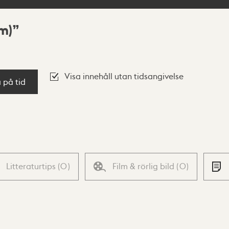
m)
Visa innehåll utan tidsangivelse
a på tid
Litteraturtips
(
0
)
Film & rörlig bild
(
0
)