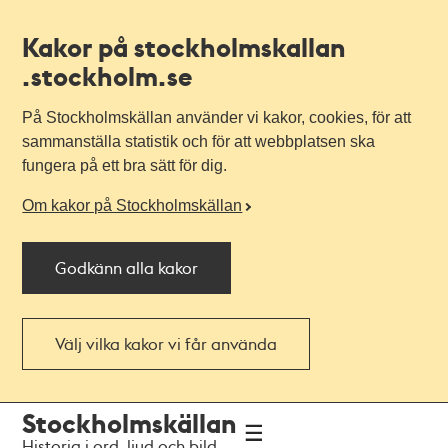
Kakor på stockholmskallan
.stockholm.se
På Stockholmskällan använder vi kakor, cookies, för att
sammanställa statistik och för att webbplatsen ska
fungera på ett bra sätt för dig.
Om kakor på Stockholmskällan
Godkänn alla kakor
Välj vilka kakor vi får använda
Till
Till
Stockholmskällan
navigationen
huvudinnehållet
Historia i ord, ljud och bild