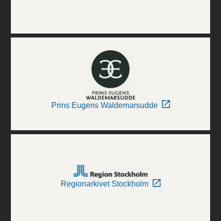
Prins Eugens Waldemarsudde
Regionarkivet Stockholm