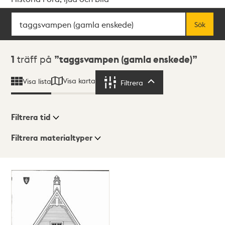
Sök
Fritextsök
Sök
Sökresultat
1
träff på
taggsvampen (gamla enskede)
Visa karta
Visa lista
Filtrera
Filtrera
Filtrera tid
Filtrera materialtyper
Visningsläge
Totalt
1
träffar
Lista
Karta