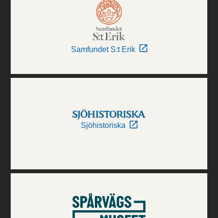
Samfundet S:t Erik
Sjöhistoriska