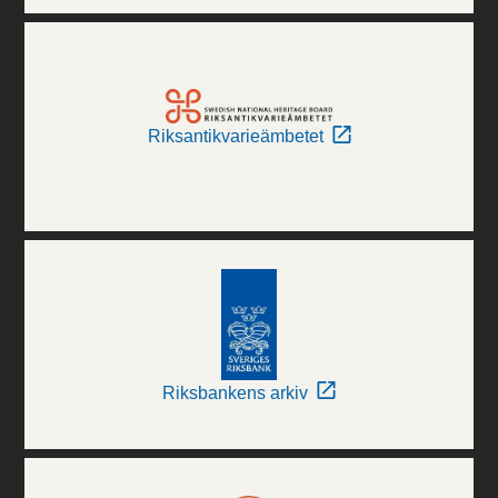
Riksantikvarieämbetet
Riksbankens arkiv