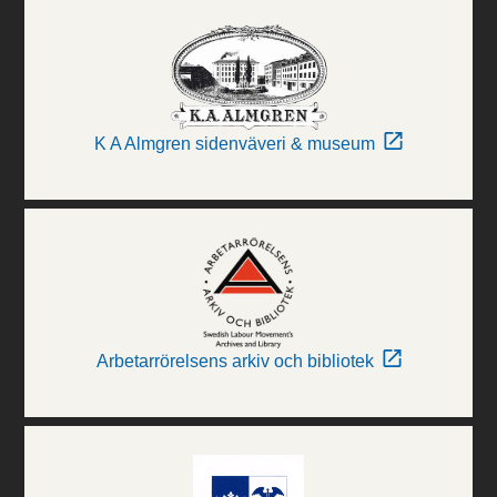
K A Almgren sidenväveri & museum
Arbetarrörelsens arkiv och bibliotek