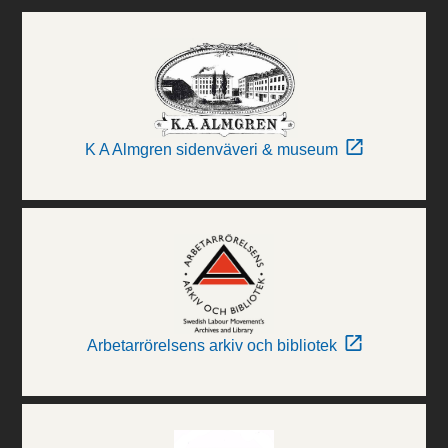
K A Almgren sidenväveri & museum
Arbetarrörelsens arkiv och bibliotek