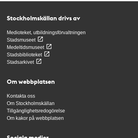
Kontakt
Stockholmskällan
Stockholmskällan drivs av
Medioteket, utbildningsförvaltningen
Stadsmuseet
Medeltidsmuseet
Stadsbiblioteket
Stadsarkivet
Om webbplatsen
Kontakta oss
Om Stockholmskällan
Tillgänglighetsredogörelse
Om kakor på webbplatsen
Sociala medier