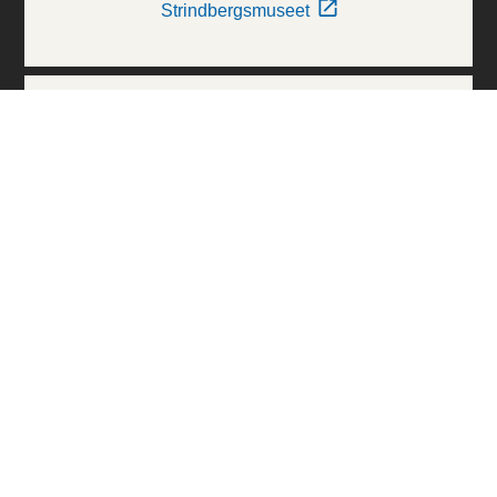
Strindbergsmuseet
Thielska Galleriet
Världskulturmuseerna