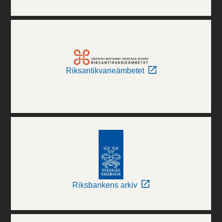
Riksantikvarieämbetet
Riksbankens arkiv