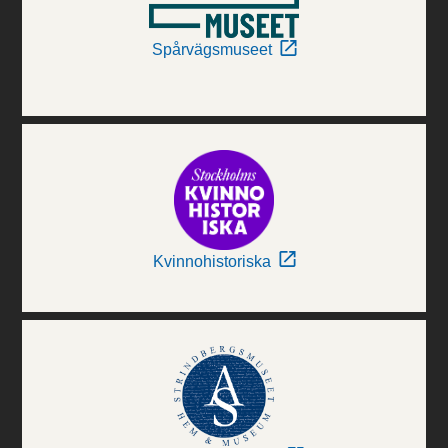
Spårvägsmuseet
Kvinnohistoriska