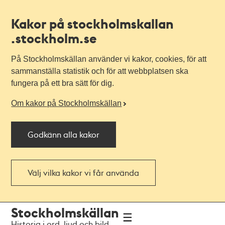
Kakor på stockholmskallan
.stockholm.se
På Stockholmskällan använder vi kakor, cookies, för att
sammanställa statistik och för att webbplatsen ska
fungera på ett bra sätt för dig.
Om kakor på Stockholmskällan
Godkänn alla kakor
Välj vilka kakor vi får använda
Till
Till
Stockholmskällan
navigationen
huvudinnehållet
Historia i ord, ljud och bild