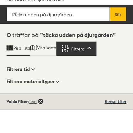
Sök
Fritextsök
Sök
Sökresultat
0
träffar på
täcka udden på djurgården
Visa karta
Visa lista
Filtrera
Filtrera
Filtrera tid
Filtrera materialtyper
Visningsläge
Totalt
Valda filter:
Text
Rensa filter
0
träffar
Lista
Karta