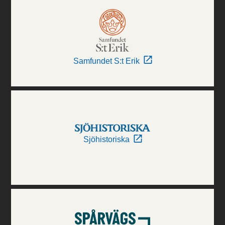
Samfundet S:t Erik
Sjöhistoriska