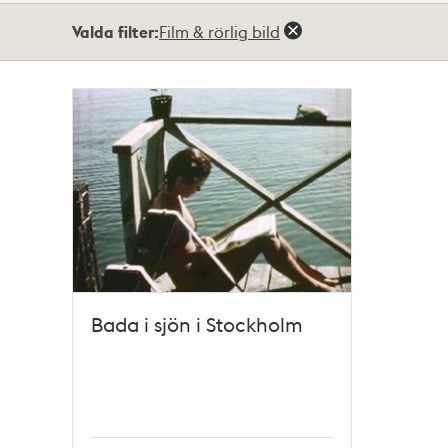
Totalt
Valda filter:
Film & rörlig bild
1
träffar
Bada i sjön i Stockholm