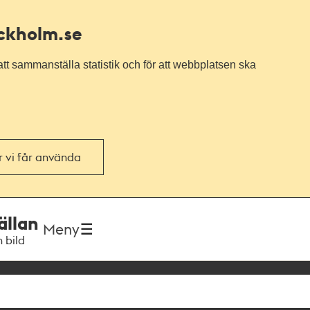
ockholm.se
tt sammanställa statistik och för att webbplatsen ska
or vi får använda
ällan
Meny
h bild