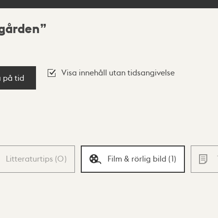
rgården
Visa innehåll utan tidsangivelse
a på tid
Litteraturtips
(
0
)
Film & rörlig bild
(
1
)