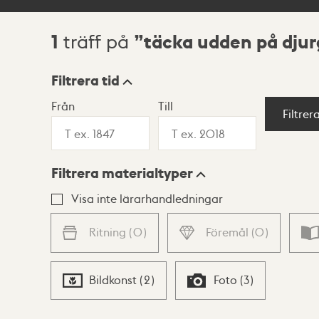
1
täcka udden på dju
träff på
Sökresultat
Filtrera tid
Från
Till
Visningsläge
Filtrer
Filtrera materialtyper
Lista
Karta
Visa inte lärarhandledningar
Ritning
(
0
)
Föremål
(
0
)
Bildkonst
(
2
)
Foto
(
3
)