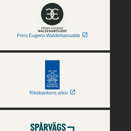
Prins Eugens Waldemarsudde
Riksbankens arkiv