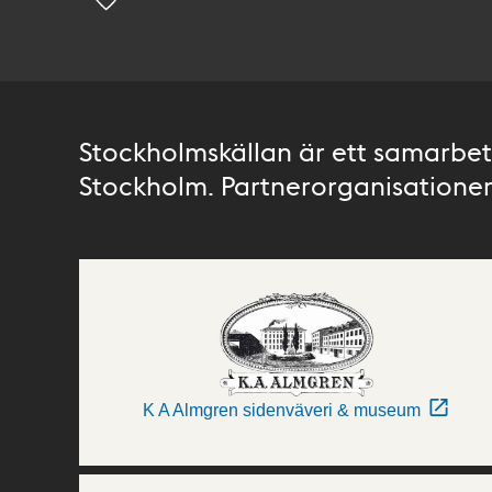
Stockholmskällan är ett samarbete
Stockholm. Partnerorganisationer 
K A Almgren sidenväveri & museum