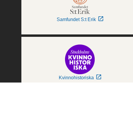
Samfundet S:t Erik
Kvinnohistoriska
Världskulturmuseerna