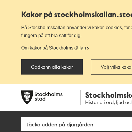
Kakor på stockholmskallan
.st
På Stockholmskällan använder vi kakor, cookies, för a
fungera på ett bra sätt för dig.
Om kakor på Stockholmskällan
Godkänn alla kakor
Välj vilka kak
Till
Till
Stockholmsk
navigationen
huvudinnehållet
Historia i ord, ljud oc
Sök
Fritextsök