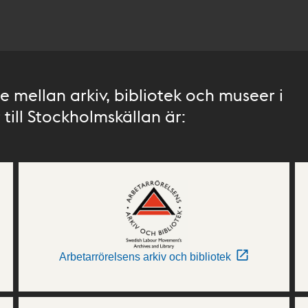
 mellan arkiv, bibliotek och museer i
till Stockholmskällan är:
Arbetarrörelsens arkiv och bibliotek