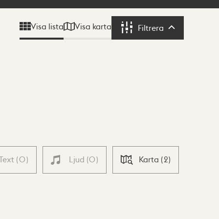
Visa karta
Visa lista
Filtrera
Filtrera
Text
(
0
)
Ljud
(
0
)
Karta
(
2
)