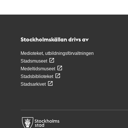
Kontakt
Stockholmskällan
Stockholmskällan drivs av
Medioteket, utbildningsförvaltningen
Stadsmuseet
Medeltidsmuseet
Stadsbiblioteket
Stadsarkivet