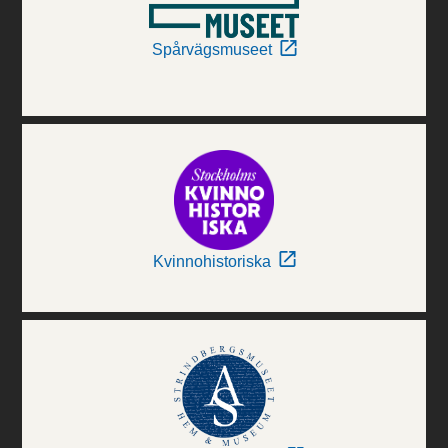
Spårvägsmuseet
Kvinnohistoriska