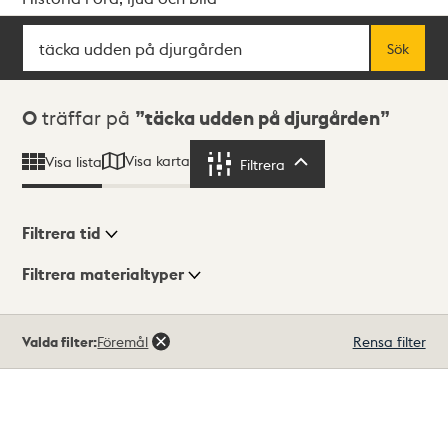
Sök
Fritextsök
Sök
Sökresultat
0
träffar på
täcka udden på djurgården
Visa karta
Visa lista
Filtrera
Filtrera
Filtrera tid
Filtrera materialtyper
Visningsläge
Totalt
Valda filter:
Föremål
Rensa filter
0
träffar
Lista
Karta