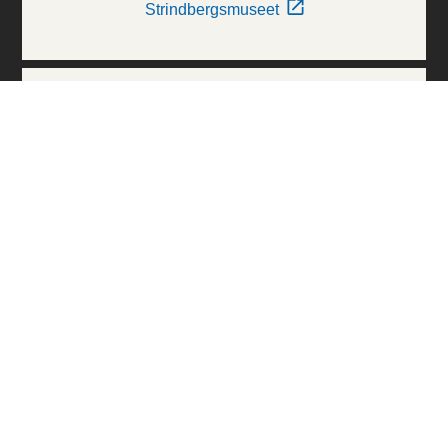
Strindbergsmuseet
Thielska Galleriet
Världskulturmuseerna