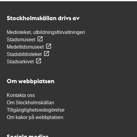
Kontakt
Stockholmskällan
Stockholmskällan drivs av
Medioteket, utbildningsförvaltningen
Stadsmuseet
Medeltidsmuseet
Stadsbiblioteket
Stadsarkivet
Om webbplatsen
Kontakta oss
Om Stockholmskällan
Tillgänglighetsredogörelse
Om kakor på webbplatsen
Sociala medier