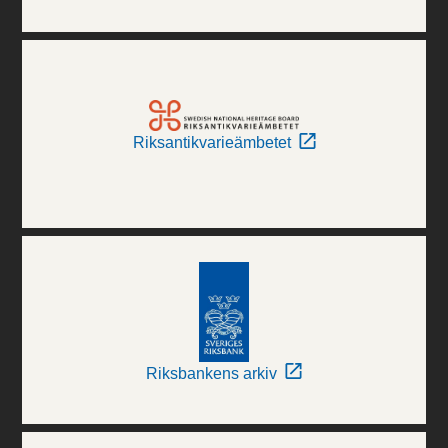
Riksantikvarieämbetet
Riksbankens arkiv