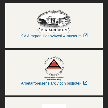
K A Almgren sidenväveri & museum
Arbetarrörelsens arkiv och bibliotek