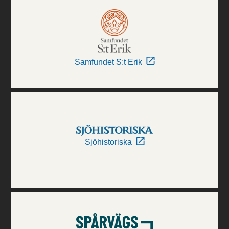
Samfundet S:t Erik
Sjöhistoriska