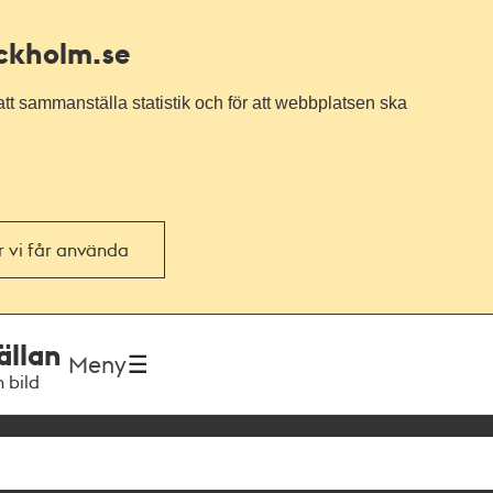
ockholm.se
tt sammanställa statistik och för att webbplatsen ska
or vi får använda
ällan
Meny
h bild