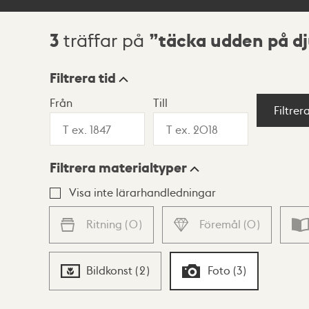
3
täcka udden på d
träffar på
Sökresultat
Filtrera tid
Från
Till
Visningsläge
Filtrer
Filtrera materialtyper
Lista
Karta
Visa inte lärarhandledningar
Ritning
(
0
)
Föremål
(
0
)
Bildkonst
(
2
)
Foto
(
3
)