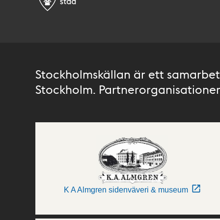
Stockholmskällan är ett samarbete
Stockholm. Partnerorganisationer 
K A Almgren sidenväveri & museum