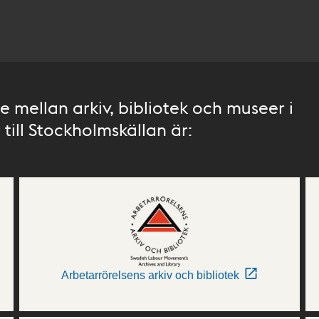
 mellan arkiv, bibliotek och museer i
till Stockholmskällan är:
Arbetarrörelsens arkiv och bibliotek