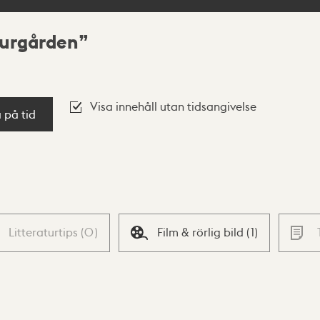
jurgården
Visa innehåll utan tidsangivelse
a på tid
Litteraturtips
(
0
)
Film & rörlig bild
(
1
)