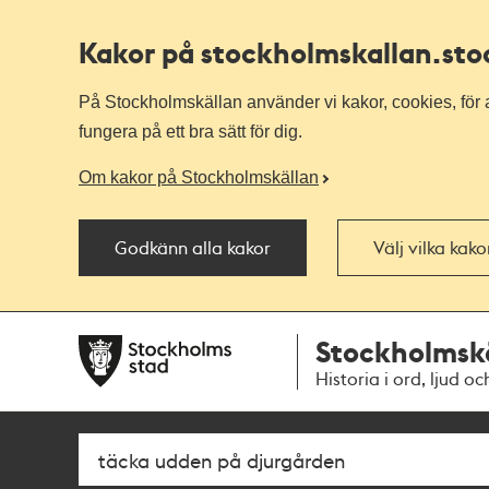
Kakor på stockholmskallan
.st
På Stockholmskällan använder vi kakor, cookies, för a
fungera på ett bra sätt för dig.
Om kakor på Stockholmskällan
Godkänn alla kakor
Välj vilka kak
Till
Till
Stockholmsk
navigationen
huvudinnehållet
Historia i ord, ljud oc
Sök
Fritextsök