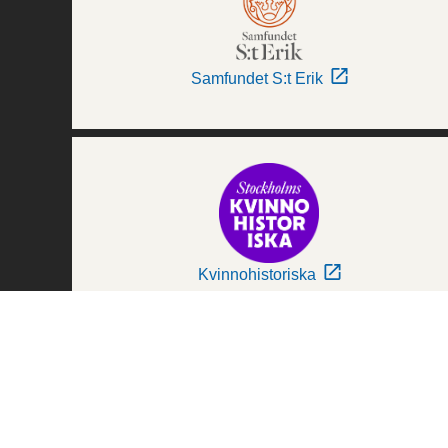
Samfundet S:t Erik
Kvinnohistoriska
Världskulturmuseerna