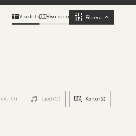
Visa karta
Visa lista
Filtrera
Filtrera
Text
(
0
)
Ljud
(
0
)
Karta
(
2
)