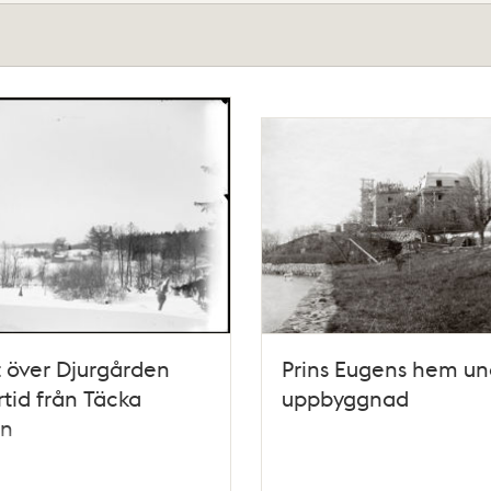
t över Djurgården
Prins Eugens hem un
rtid från Täcka
uppbyggnad
n