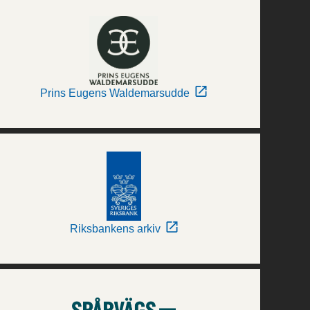
Prins Eugens Waldemarsudde
Riksbankens arkiv