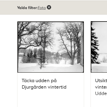
Totalt
Valda filter:
Foto
3
träffar
Täcka udden på
Utsik
Djurgården vintertid
vinte
Udde