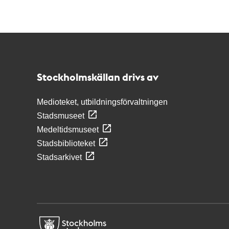
Kontakt
Stockholmskällan
Stockholmskällan drivs av
Medioteket, utbildningsförvaltningen
Stadsmuseet
Medeltidsmuseet
Stadsbiblioteket
Stadsarkivet