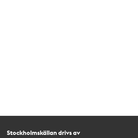
Kontakt
Stockholmskällan
Stockholmskällan drivs av