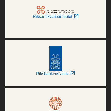
Riksantikvarieämbetet
Riksbankens arkiv