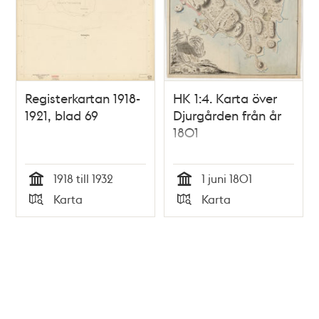
Registerkartan 1918-
HK 1:4. Karta över
1921, blad 69
Djurgården från år
1801
1918 till 1932
1 juni 1801
Tid
Tid
Karta
Karta
Typ
Typ