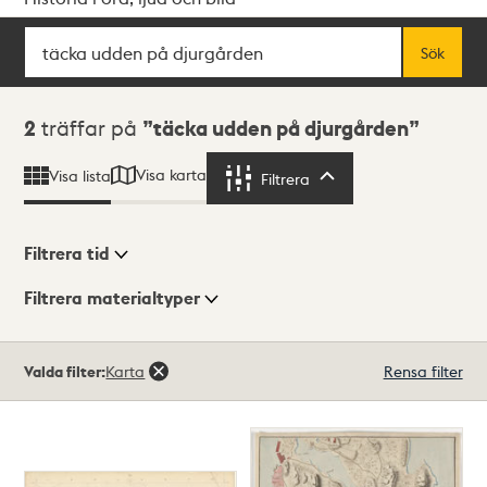
Sök
Fritextsök
Sök
Sökresultat
2
träffar på
täcka udden på djurgården
Visa karta
Visa lista
Filtrera
Filtrera
Filtrera tid
Filtrera materialtyper
Visningsläge
Totalt
Valda filter:
Karta
Rensa filter
2
träffar
Lista
Karta