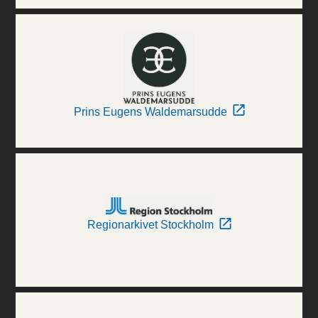
Prins Eugens Waldemarsudde
Regionarkivet Stockholm