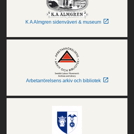
K A Almgren sidenväveri & museum
Arbetarrörelsens arkiv och bibliotek