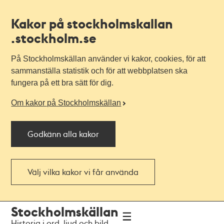
Kakor på stockholmskallan
.stockholm.se
På Stockholmskällan använder vi kakor, cookies, för att
sammanställa statistik och för att webbplatsen ska
fungera på ett bra sätt för dig.
Om kakor på Stockholmskällan
Godkänn alla kakor
Välj vilka kakor vi får använda
Till
Till
Stockholmskällan
navigationen
huvudinnehållet
Historia i ord, ljud och bild