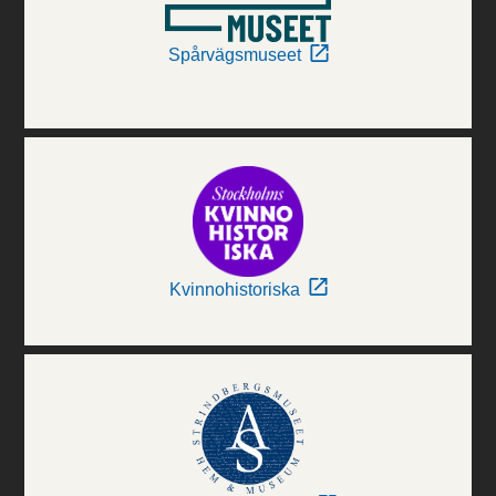
Spårvägsmuseet
Kvinnohistoriska