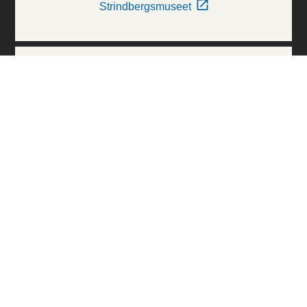
Strindbergsmuseet
Thielska Galleriet
Världskulturmuseerna