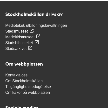
Kontakt
Stockholmskällan
Stockholmskällan drivs av
Medioteket, utbildningsförvaltningen
Stadsmuseet
Medeltidsmuseet
Stadsbiblioteket
Stadsarkivet
Om webbplatsen
Kontakta oss
Om Stockholmskällan
Tillgänglighetsredogörelse
Om kakor på webbplatsen
Sociala medier