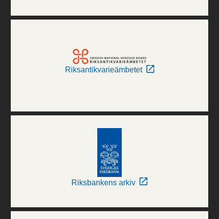
Riksantikvarieämbetet
Riksbankens arkiv