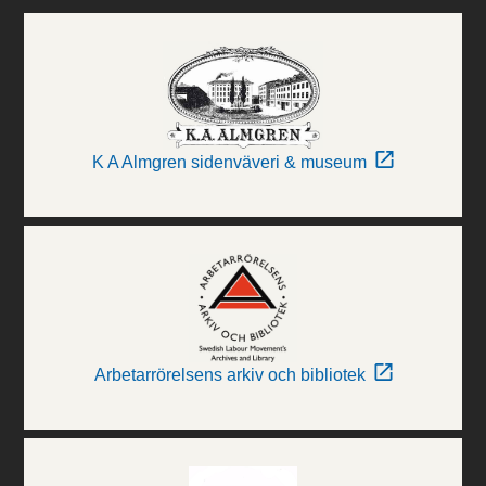
K A Almgren sidenväveri & museum
Arbetarrörelsens arkiv och bibliotek