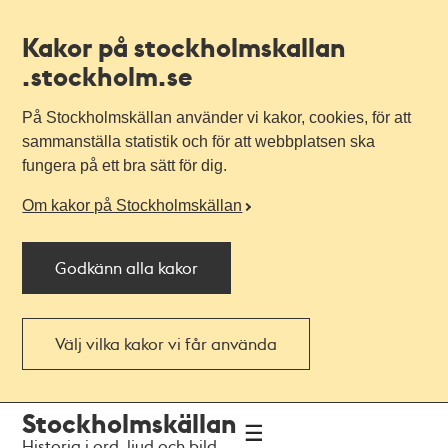
Kakor på stockholmskallan
.stockholm.se
På Stockholmskällan använder vi kakor, cookies, för att
sammanställa statistik och för att webbplatsen ska
fungera på ett bra sätt för dig.
Om kakor på Stockholmskällan
Godkänn alla kakor
Välj vilka kakor vi får använda
Till
Till
Stockholmskällan
navigationen
huvudinnehållet
Historia i ord, ljud och bild