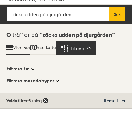
Sök
Fritextsök
Sök
Sökresultat
0
träffar på
täcka udden på djurgården
Visa karta
Visa lista
Filtrera
Filtrera
Filtrera tid
Filtrera materialtyper
Visningsläge
Totalt
Valda filter:
Ritning
Rensa filter
0
träffar
Lista
Karta