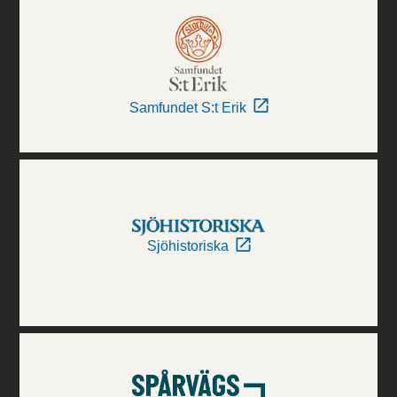
Samfundet S:t Erik
Sjöhistoriska