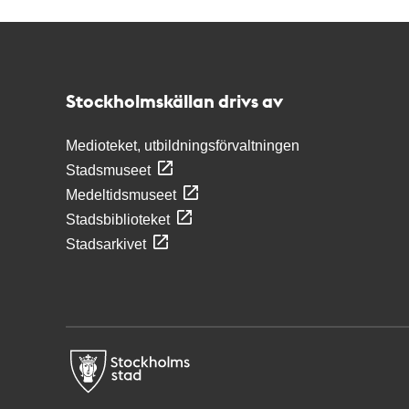
Kontakt
Stockholmskällan
Stockholmskällan drivs av
Medioteket, utbildningsförvaltningen
Stadsmuseet
Medeltidsmuseet
Stadsbiblioteket
Stadsarkivet