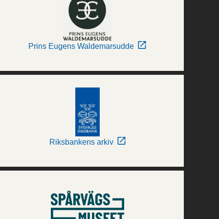
Prins Eugens Waldemarsudde
Riksbankens arkiv