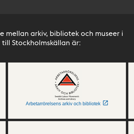
 mellan arkiv, bibliotek och museer i
till Stockholmskällan är:
Arbetarrörelsens arkiv och bibliotek