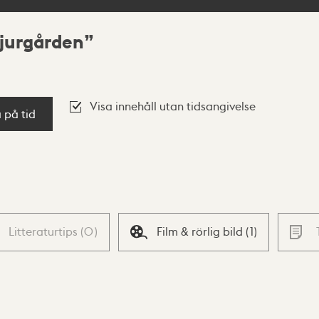
jurgården
Visa innehåll utan tidsangivelse
a på tid
Litteraturtips
(
0
)
Film & rörlig bild
(
1
)