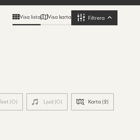
Visa karta
Visa lista
Filtrera
Filtrera
Text
(
0
)
Ljud
(
0
)
Karta
(
2
)