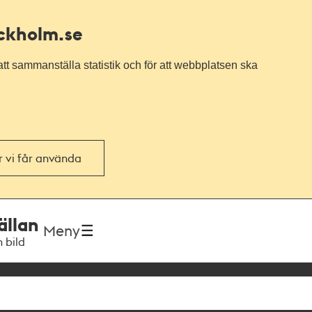
ockholm.se
tt sammanställa statistik och för att webbplatsen ska
or vi får använda
ällan
Meny
h bild