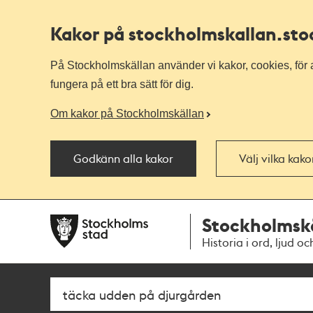
Kakor på stockholmskallan
.st
På Stockholmskällan använder vi kakor, cookies, för a
fungera på ett bra sätt för dig.
Om kakor på Stockholmskällan
Godkänn alla kakor
Välj vilka kak
Till
Till
Stockholmsk
navigationen
huvudinnehållet
Historia i ord, ljud oc
Sök
Fritextsök