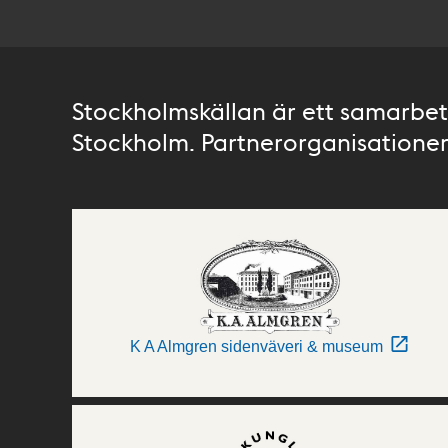
Stockholmskällan är ett samarbete
Stockholm. Partnerorganisationer 
K A Almgren sidenväveri & museum