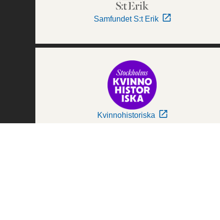
Samfundet S:t Erik
Kvinnohistoriska
Världskulturmuseerna