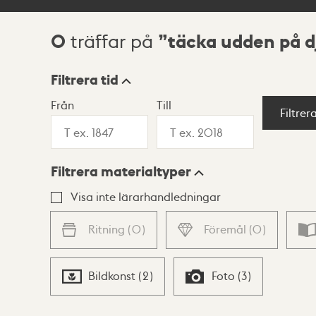
0
täcka udden på d
träffar på
Sökresultat
Filtrera tid
Från
Till
Visningsläge
Filtrer
Filtrera materialtyper
Lista
Karta
Visa inte lärarhandledningar
Ritning
(
0
)
Föremål
(
0
)
Bildkonst
(
2
)
Foto
(
3
)