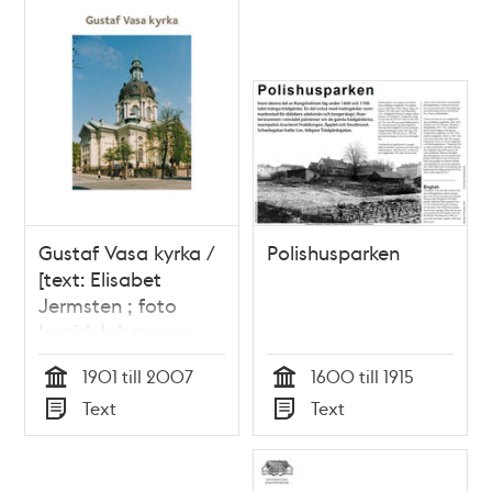
Gustaf Vasa kyrka /
Polishusparken
[text: Elisabet
Jermsten ; foto
Ingrid Johansson,
Göran Fredriksson]
1901 till 2007
1600 till 1915
Tid
Tid
Text
Text
Typ
Typ