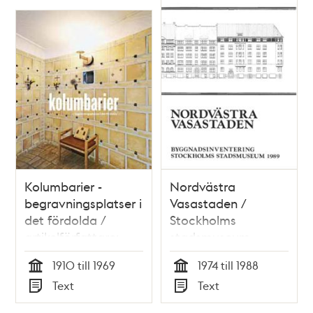
Kolumbarier -
Nordvästra
begravningsplatser i
Vasastaden /
det fördolda /
Stockholms
artikelförfattare:
stadsmuseum
Suzanne Lindhagen
1910 till 1969
1974 till 1988
Tid
Tid
Text
Text
Typ
Typ