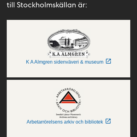
till Stockholmskällan är:
K A Almgren sidenväveri & museum
Arbetarrörelsens arkiv och bibliotek