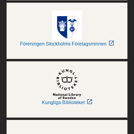
Föreningen Stockholms Företagsminnen
Kungliga Biblioteket