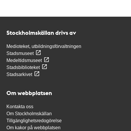
Kontakt
Stockholmskällan
Stockholmskällan drivs av
Medioteket, utbildningsförvaltningen
Stadsmuseet
Medeltidsmuseet
Stadsbiblioteket
Stadsarkivet
Om webbplatsen
Kontakta oss
Om Stockholmskällan
Tillgänglighetsredogörelse
Om kakor på webbplatsen