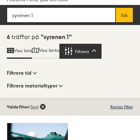
Sök
Fritextsök
Sök
Sökresultat
6
träffar på
syrenen 1
Visa karta
Visa lista
Filtrera
Filtrera
Filtrera tid
Filtrera materialtyper
Visningsläge
Totalt
Valda filter:
Text
Rensa filter
6
träffar
Lista
Karta