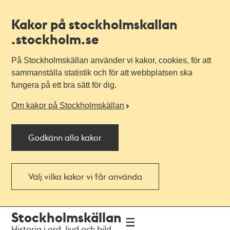
Kakor på stockholmskallan
.stockholm.se
På Stockholmskällan använder vi kakor, cookies, för att
sammanställa statistik och för att webbplatsen ska
fungera på ett bra sätt för dig.
Om kakor på Stockholmskällan
Godkänn alla kakor
Välj vilka kakor vi får använda
Till
Till
Stockholmskällan
navigationen
huvudinnehållet
Historia i ord, ljud och bild