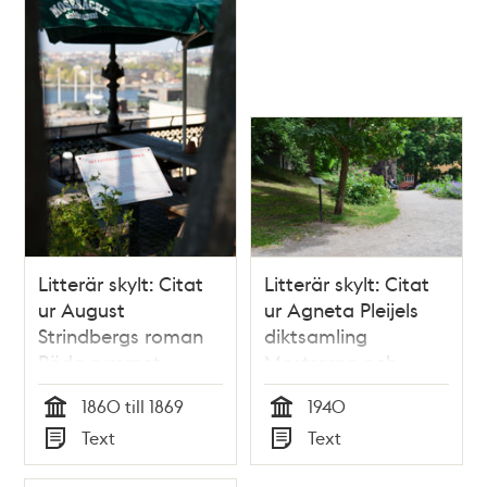
Litterär skylt: Citat
Litterär skylt: Citat
ur August
ur Agneta Pleijels
Strindbergs roman
diktsamling
Röda rummet
Mostrarna och
andra dikter
1860 till 1869
1940
Tid
Tid
Text
Text
Typ
Typ