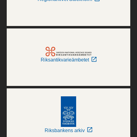
Riksantikvarieämbetet
Riksbankens arkiv