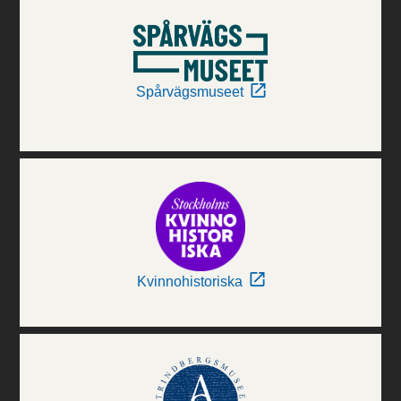
Spårvägsmuseet
Kvinnohistoriska