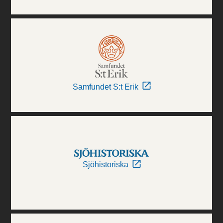
Samfundet S:t Erik
Sjöhistoriska