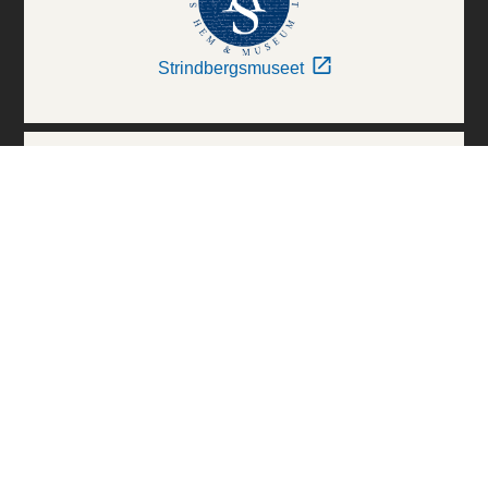
Strindbergsmuseet
Thielska Galleriet
Världskulturmuseerna