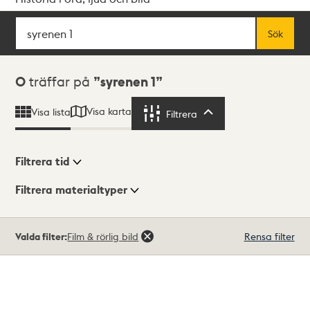
Sök
Fritextsök
Sök
Sökresultat
0
träffar på
syrenen 1
Visa karta
Visa lista
Filtrera
Filtrera
Filtrera tid
Filtrera materialtyper
Visningsläge
Totalt
Valda filter:
Film & rörlig bild
Rensa filter
0
träffar
Lista
Karta