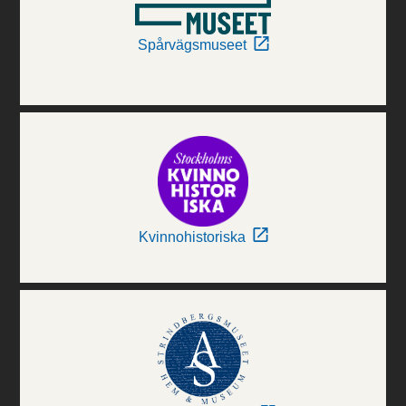
Spårvägsmuseet
Kvinnohistoriska