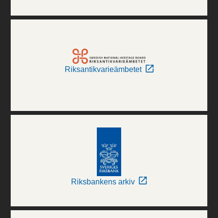
Riksantikvarieämbetet
Riksbankens arkiv