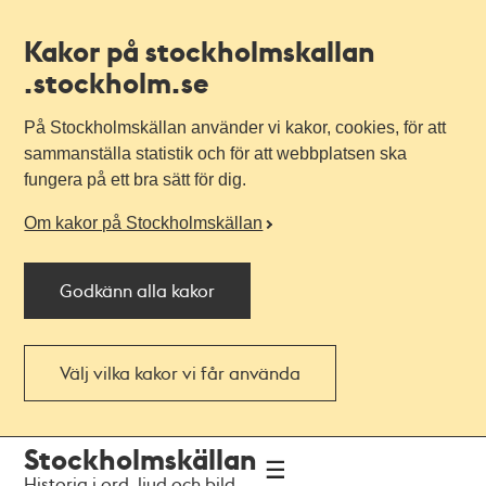
Kakor på stockholmskallan
.stockholm.se
På Stockholmskällan använder vi kakor, cookies, för att
sammanställa statistik och för att webbplatsen ska
fungera på ett bra sätt för dig.
Om kakor på Stockholmskällan
Godkänn alla kakor
Välj vilka kakor vi får använda
Till
Till
Stockholmskällan
navigationen
huvudinnehållet
Historia i ord, ljud och bild