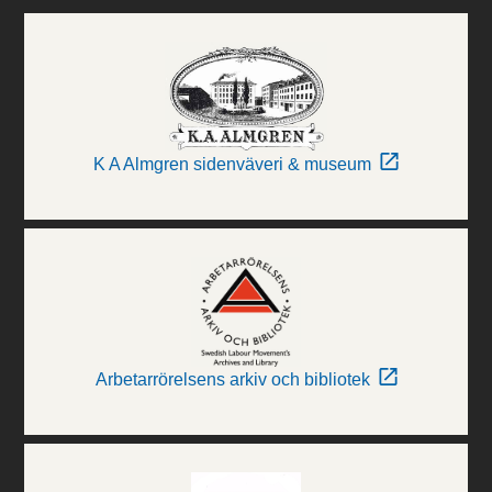
K A Almgren sidenväveri & museum
Arbetarrörelsens arkiv och bibliotek