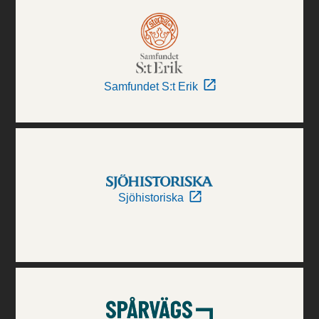
Samfundet S:t Erik
Sjöhistoriska