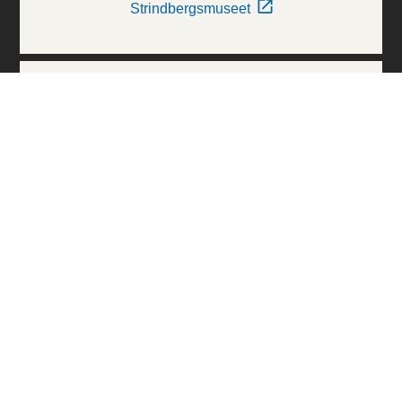
Strindbergsmuseet
Thielska Galleriet
Världskulturmuseerna