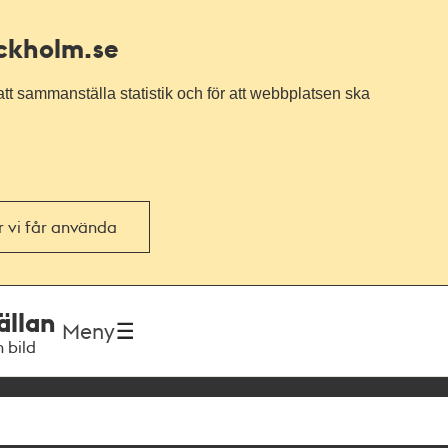
ockholm.se
tt sammanställa statistik och för att webbplatsen ska
or vi får använda
ällan
Meny
h bild