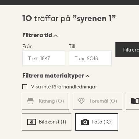
10
syrenen 1
träffar på
Sökresultat
Filtrera tid
Från
Till
Visningsläge
Filtrer
Filtrera materialtyper
Lista
Karta
Visa inte lärarhandledningar
Ritning
(
0
)
Föremål
(
0
)
Bildkonst
(
1
)
Foto
(
10
)