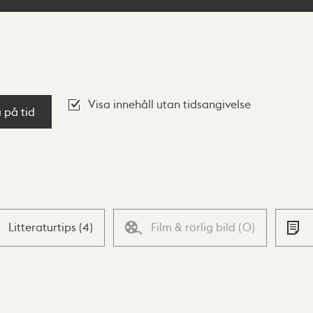
Visa innehåll utan tidsangivelse
a på tid
Litteraturtips
(
4
)
Film & rörlig bild
(
0
)