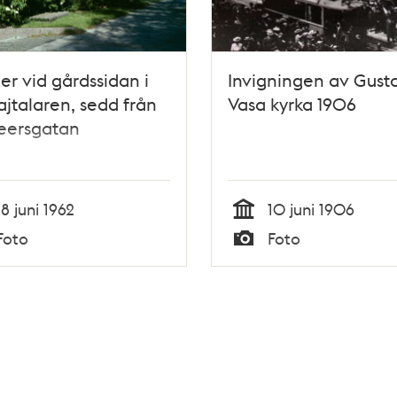
er vid gårdssidan i
Invigningen av Gust
ajtalaren, sedd från
Vasa kyrka 1906
eersgatan
18 juni 1962
10 juni 1906
Tid
Foto
Foto
Typ