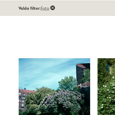
Totalt
Valda filter:
Foto
10
träffar