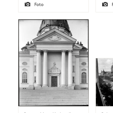
Tid
Tid
Foto
Typ
Typ