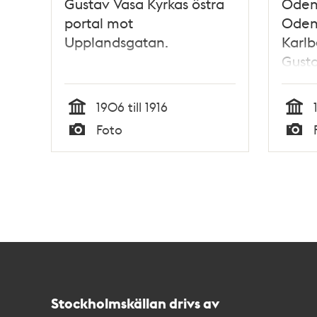
Gustav Vasa Kyrkas östra
Oden
portal mot
Oden
Upplandsgatan.
Karl
Gusta
mäkti
1906 till 1916
Tid
Tid
Foto
Typ
Typ
Kontakt
Stockholmskällan
Stockholmskällan drivs av