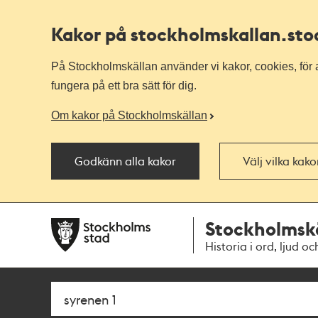
Kakor på stockholmskallan
.st
På Stockholmskällan använder vi kakor, cookies, för a
fungera på ett bra sätt för dig.
Om kakor på Stockholmskällan
Godkänn alla kakor
Välj vilka kak
Till
Till
Stockholmsk
navigationen
huvudinnehållet
Historia i ord, ljud oc
Sök
Fritextsök