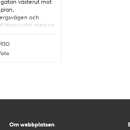
gatan västerut mot
plan,
bergsvägen och
f Vasa kyrka med sin
ga kupol.
1930
Foto
Om webbplatsen