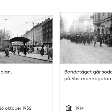
plan.
Bondetåget går söde
på Västmannagatan
26 oktober 1952
1914