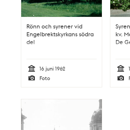
Rönn och syrener vid
Syren
Engelbrektskyrkans södra
kv. M
del
De G
16 juni 1962
Tid
Tid
Foto
Typ
Typ