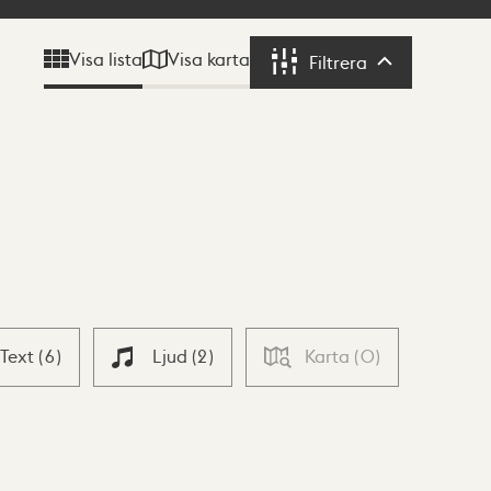
Visa karta
Visa lista
Filtrera
Filtrera
Text
(
6
)
Ljud
(
2
)
Karta
(
0
)