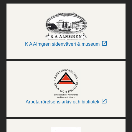
K A Almgren sidenväveri & museum
Arbetarrörelsens arkiv och bibliotek