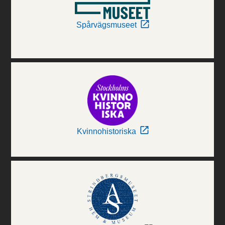
Spårvägsmuseet
Kvinnohistoriska