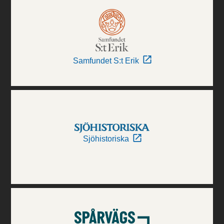
Samfundet S:t Erik
Sjöhistoriska