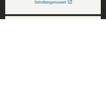
Strindbergsmuseet
Thielska Galleriet
Världskulturmuseerna