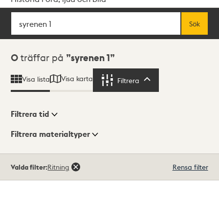
Sök
Fritextsök
Sök
Sökresultat
0
träffar på
syrenen 1
Visa karta
Visa lista
Filtrera
Filtrera
Filtrera tid
Filtrera materialtyper
Visningsläge
Totalt
Valda filter:
Ritning
Rensa filter
0
träffar
Lista
Karta