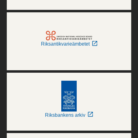
Riksantikvarieämbetet
Riksbankens arkiv