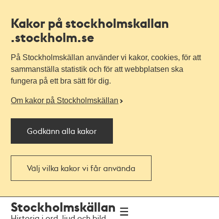
Kakor på stockholmskallan
.stockholm.se
På Stockholmskällan använder vi kakor, cookies, för att
sammanställa statistik och för att webbplatsen ska
fungera på ett bra sätt för dig.
Om kakor på Stockholmskällan
Godkänn alla kakor
Välj vilka kakor vi får använda
Till
Till
Stockholmskällan
navigationen
huvudinnehållet
Historia i ord, ljud och bild