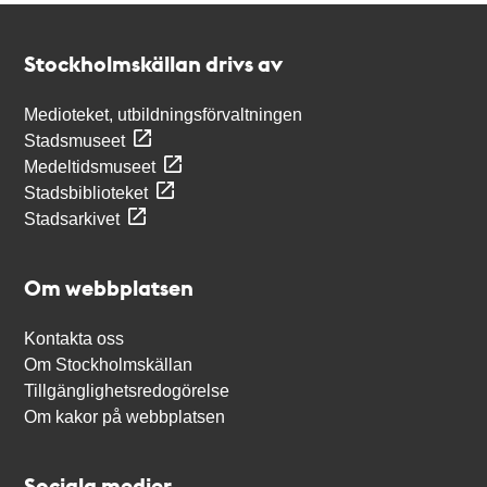
Kontakt
Stockholmskällan
Stockholmskällan drivs av
Medioteket, utbildningsförvaltningen
Stadsmuseet
Medeltidsmuseet
Stadsbiblioteket
Stadsarkivet
Om webbplatsen
Kontakta oss
Om Stockholmskällan
Tillgänglighetsredogörelse
Om kakor på webbplatsen
Sociala medier