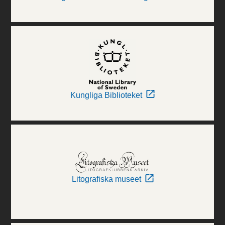
Kungliga Biblioteket
Litografiska museet