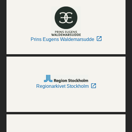
Prins Eugens Waldemarsudde
Regionarkivet Stockholm