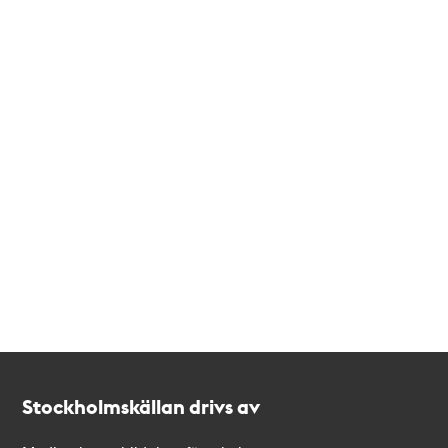
Kontakt
Stockholmskällan
Stockholmskällan drivs av