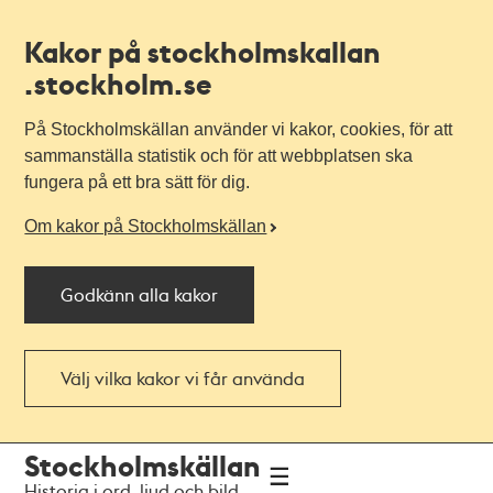
Kakor på stockholmskallan
.stockholm.se
På Stockholmskällan använder vi kakor, cookies, för att
sammanställa statistik och för att webbplatsen ska
fungera på ett bra sätt för dig.
Om kakor på Stockholmskällan
Godkänn alla kakor
Välj vilka kakor vi får använda
Till
Till
Stockholmskällan
navigationen
huvudinnehållet
Historia i ord, ljud och bild