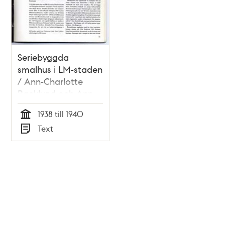
Seriebyggda
smalhus i LM-staden
/ Ann-Charlotte
Backlund och Ann-
Sofie Nygren
1938 till 1940
Tid
Text
Typ