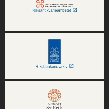
Riksantikvarieämbetet
Riksbankens arkiv