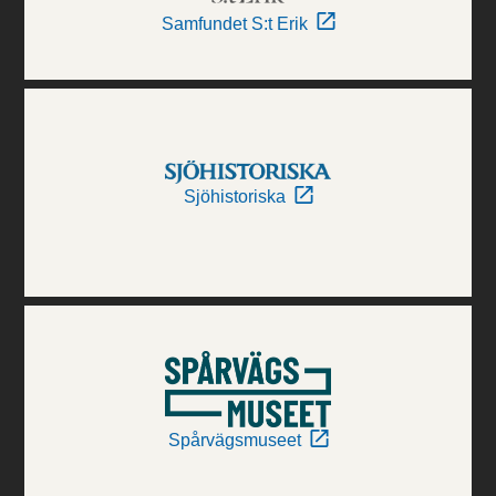
Samfundet S:t Erik
Sjöhistoriska
Spårvägsmuseet