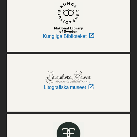
Kungliga Biblioteket
Litografiska museet