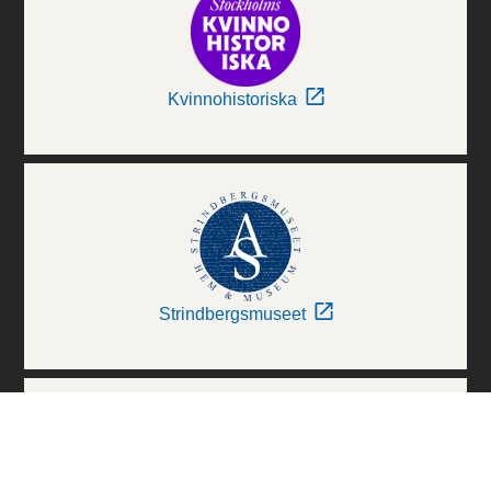
Kvinnohistoriska
Strindbergsmuseet