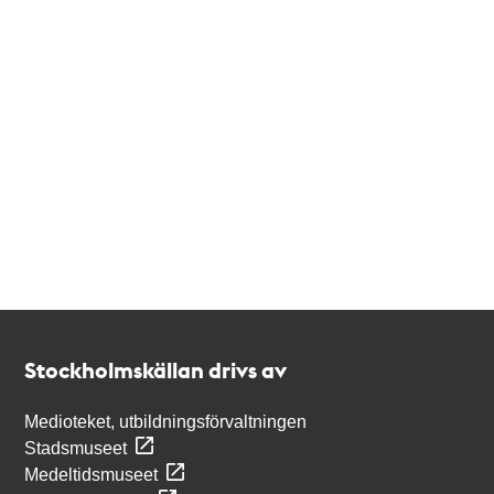
Kontakt
Stockholmskällan
Stockholmskällan drivs av
Medioteket, utbildningsförvaltningen
Stadsmuseet
Medeltidsmuseet