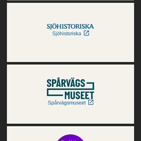
Sjöhistoriska
Spårvägsmuseet