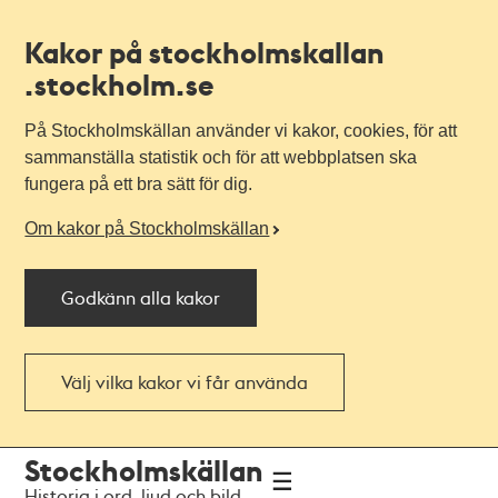
Kakor på stockholmskallan
.stockholm.se
På Stockholmskällan använder vi kakor, cookies, för att
sammanställa statistik och för att webbplatsen ska
fungera på ett bra sätt för dig.
Om kakor på Stockholmskällan
Godkänn alla kakor
Välj vilka kakor vi får använda
Till
Till
Stockholmskällan
navigationen
huvudinnehållet
Historia i ord, ljud och bild