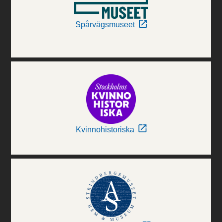
Spårvägsmuseet
Kvinnohistoriska