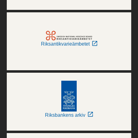
Riksantikvarieämbetet
Riksbankens arkiv