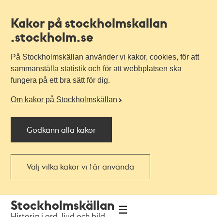
Kakor på stockholmskallan
.stockholm.se
På Stockholmskällan använder vi kakor, cookies, för att
sammanställa statistik och för att webbplatsen ska
fungera på ett bra sätt för dig.
Om kakor på Stockholmskällan
Godkänn alla kakor
Välj vilka kakor vi får använda
Till
Till
Stockholmskällan
navigationen
huvudinnehållet
Historia i ord, ljud och bild