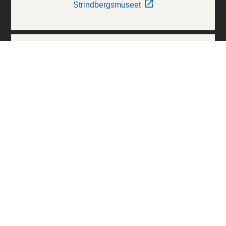
Strindbergsmuseet
Thielska Galleriet
Världskulturmuseerna