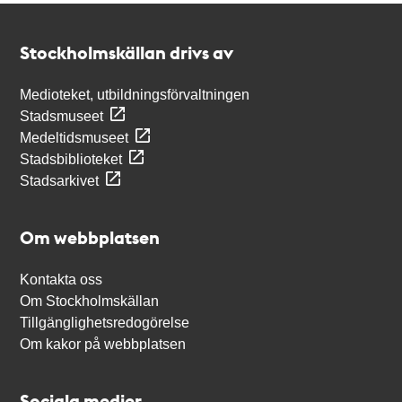
Kontakt
Stockholmskällan
Stockholmskällan drivs av
Medioteket, utbildningsförvaltningen
Stadsmuseet
Medeltidsmuseet
Stadsbiblioteket
Stadsarkivet
Om webbplatsen
Kontakta oss
Om Stockholmskällan
Tillgänglighetsredogörelse
Om kakor på webbplatsen
Sociala medier