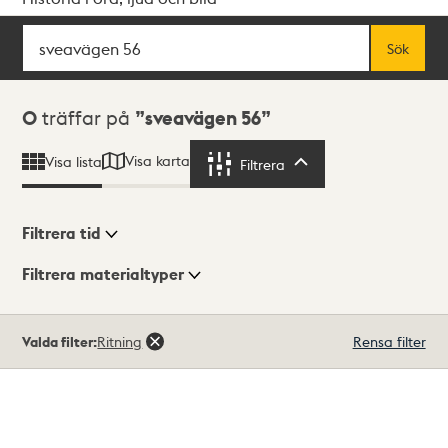
Sök
Fritextsök
Sök
Sökresultat
0
träffar på
sveavägen 56
Visa karta
Visa lista
Filtrera
Filtrera
Filtrera tid
Filtrera materialtyper
Visningsläge
Totalt
Valda filter:
Ritning
Rensa filter
0
träffar
Lista
Karta