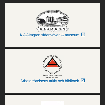
K A Almgren sidenväveri & museum
Arbetarrörelsens arkiv och bibliotek