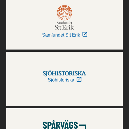
Samfundet S:t Erik
Sjöhistoriska