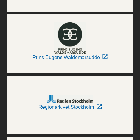
Prins Eugens Waldemarsudde
Regionarkivet Stockholm