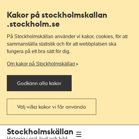
Kakor på stockholmskallan
.stockholm.se
På Stockholmskällan använder vi kakor, cookies, för att
sammanställa statistik och för att webbplatsen ska
fungera på ett bra sätt för dig.
Om kakor på Stockholmskällan
Godkänn alla kakor
Välj vilka kakor vi får använda
Till
Till
Stockholmskällan
navigationen
huvudinnehållet
Historia i ord, ljud och bild