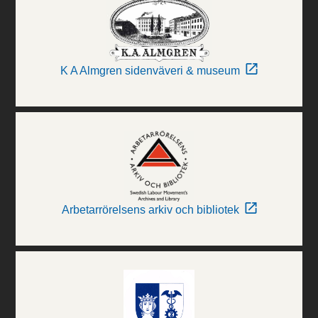
K A Almgren sidenväveri & museum
Arbetarrörelsens arkiv och bibliotek