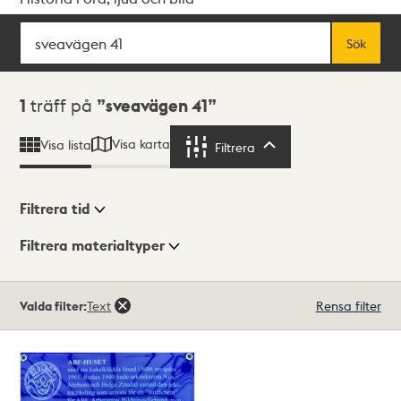
Sök
Fritextsök
Sök
Sökresultat
1
träff på
sveavägen 41
Visa karta
Visa lista
Filtrera
Filtrera
Filtrera tid
Filtrera materialtyper
Visningsläge
Totalt
Valda filter:
Text
Rensa filter
1
träffar
Lista
Karta