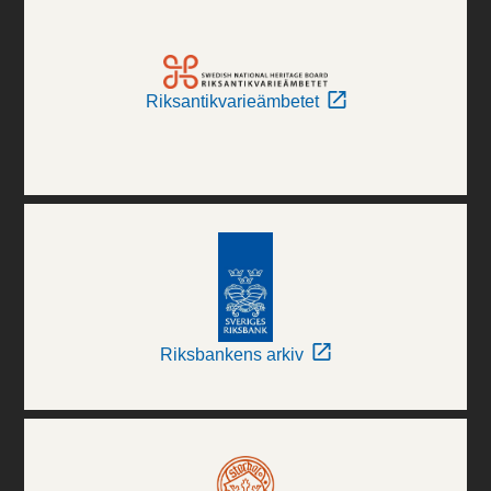
Riksantikvarieämbetet
Riksbankens arkiv