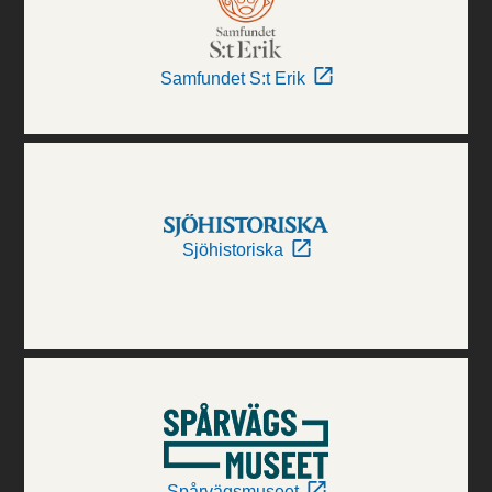
Samfundet S:t Erik
Sjöhistoriska
Spårvägsmuseet