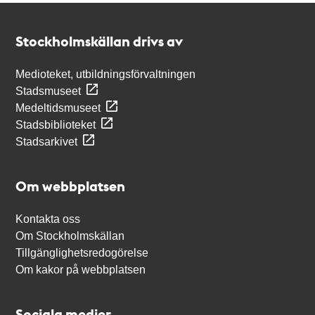
Kontakt
Stockholmskällan
Stockholmskällan drivs av
Medioteket, utbildningsförvaltningen
Stadsmuseet
Medeltidsmuseet
Stadsbiblioteket
Stadsarkivet
Om webbplatsen
Kontakta oss
Om Stockholmskällan
Tillgänglighetsredogörelse
Om kakor på webbplatsen
Sociala medier