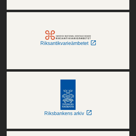
Riksantikvarieämbetet
Riksbankens arkiv