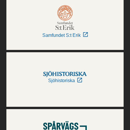
Samfundet S:t Erik
Sjöhistoriska