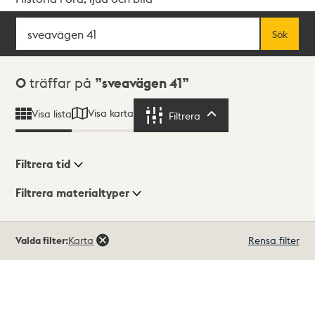
Sök
Fritextsök
Sök
Sökresultat
0
träffar på
sveavägen 41
Visa karta
Visa lista
Filtrera
Filtrera
Filtrera tid
Filtrera materialtyper
Visningsläge
Totalt
Valda filter:
Karta
Rensa filter
0
träffar
Lista
Karta