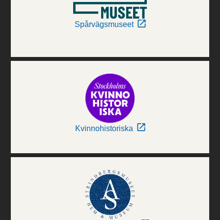
Spårvägsmuseet
Kvinnohistoriska