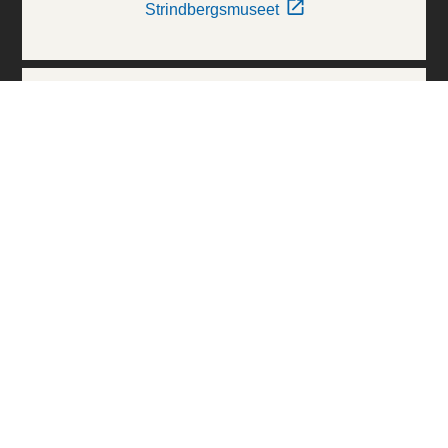
Strindbergsmuseet
Thielska Galleriet
Världskulturmuseerna