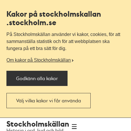
Kakor på stockholmskallan
.stockholm.se
På Stockholmskällan använder vi kakor, cookies, för att
sammanställa statistik och för att webbplatsen ska
fungera på ett bra sätt för dig.
Om kakor på Stockholmskällan
Godkänn alla kakor
Välj vilka kakor vi får använda
Till
Till
Stockholmskällan
navigationen
huvudinnehållet
Historia i ord, ljud och bild