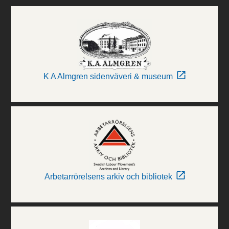
K A Almgren sidenväveri & museum
Arbetarrörelsens arkiv och bibliotek