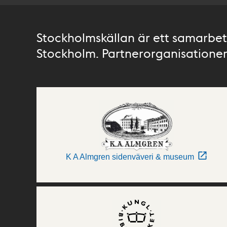
Stockholmskällan är ett samarbete
Stockholm. Partnerorganisationer 
K A Almgren sidenväveri & museum