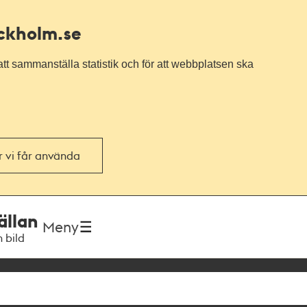
ockholm.se
tt sammanställa statistik och för att webbplatsen ska
or vi får använda
ällan
Meny
h bild