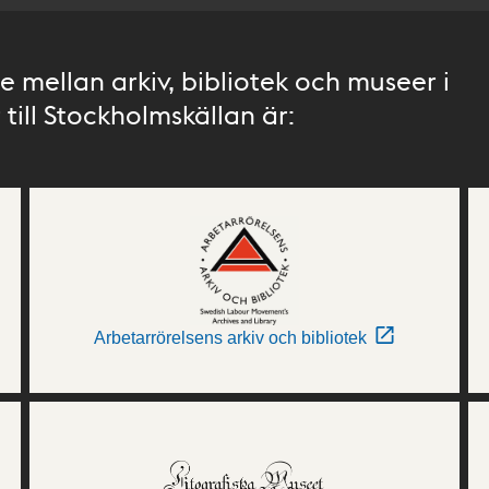
 mellan arkiv, bibliotek och museer i
till Stockholmskällan är:
Arbetarrörelsens arkiv och bibliotek