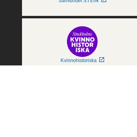
Samfundet S:t Erik
Kvinnohistoriska
Världskulturmuseerna