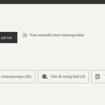
Visa innehåll utan tidsangivelse
a på tid
Litteraturtips
(
26
)
Film & rörlig bild
(
4
)