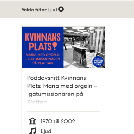
Totalt
Valda filter:
Ljud
1
träffar
Poddavsnitt Kvinnans
Plats: Maria med orgeln –
gatumissionären på
Plattan
1970 till 2002
Tid
Ljud