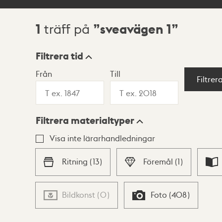
1
sveavägen 1
träff på
Sökresultat
Filtrera tid
Från
Till
Visningsläge
Filtrer
Filtrera materialtyper
Lista
Karta
Visa inte lärarhandledningar
Ritning
(
13
)
Föremål
(
1
)
Bildkonst
(
0
)
Foto
(
408
)