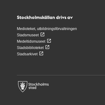
Kontakt
Stockholmskällan
Stockholmskällan drivs av
Medioteket, utbildningsförvaltningen
Stadsmuseet
Medeltidsmuseet
Stadsbiblioteket
Stadsarkivet