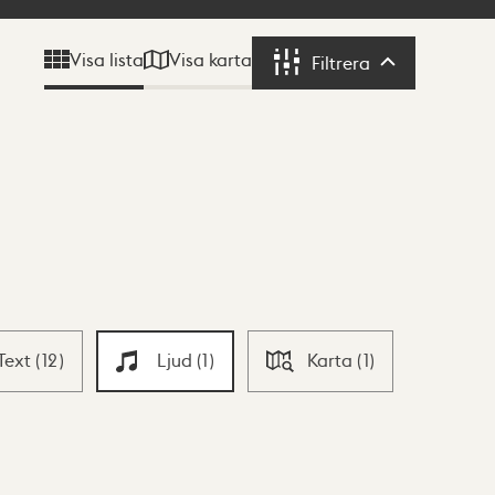
Visa karta
Visa lista
Filtrera
Filtrera
Text
(
12
)
Ljud
(
1
)
Karta
(
1
)