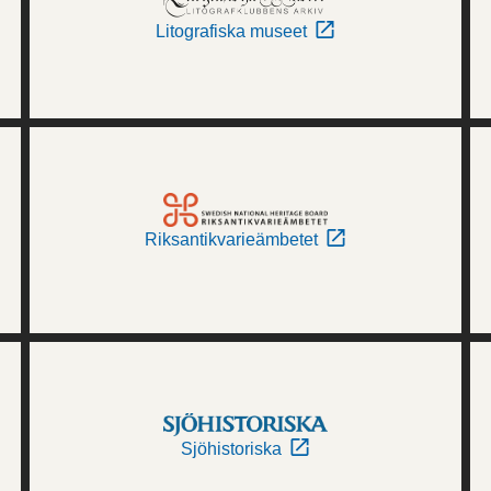
Litografiska museet
Riksantikvarieämbetet
Sjöhistoriska