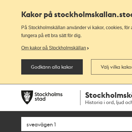
Kakor på stockholmskallan
.st
På Stockholmskällan använder vi kakor, cookies, för a
fungera på ett bra sätt för dig.
Om kakor på Stockholmskällan
Godkänn alla kakor
Välj vilka kak
Till
Till
Stockholmsk
navigationen
huvudinnehållet
Historia i ord, ljud oc
Sök
Fritextsök