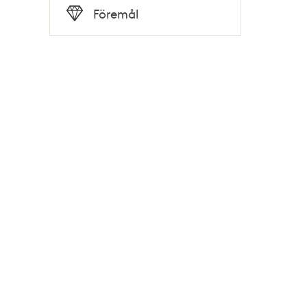
Tid
Föremål
Typ