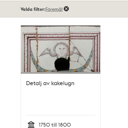
Totalt
Valda filter:
Föremål
1
träffar
Detalj av kakelugn
1750 till 1800