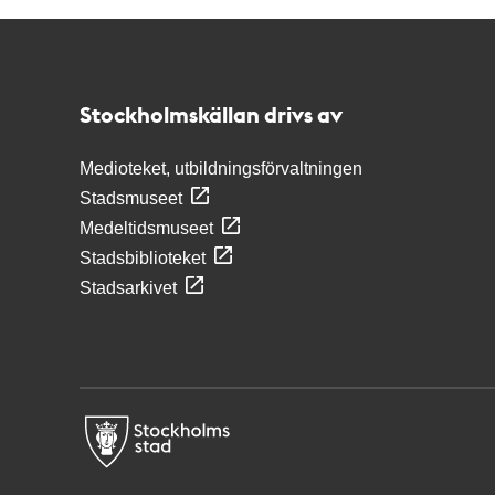
Kontakt
Stockholmskällan
Stockholmskällan drivs av
Medioteket, utbildningsförvaltningen
Stadsmuseet
Medeltidsmuseet
Stadsbiblioteket
Stadsarkivet