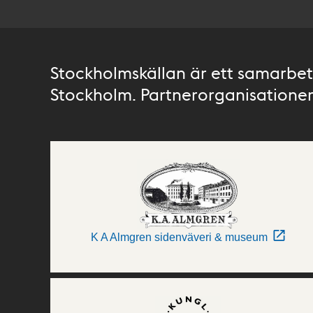
Stockholmskällan är ett samarbete
Stockholm. Partnerorganisationer 
K A Almgren sidenväveri & museum