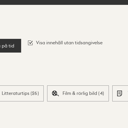
Visa innehåll utan tidsangivelse
a på tid
Litteraturtips
(
26
)
Film & rörlig bild
(
4
)