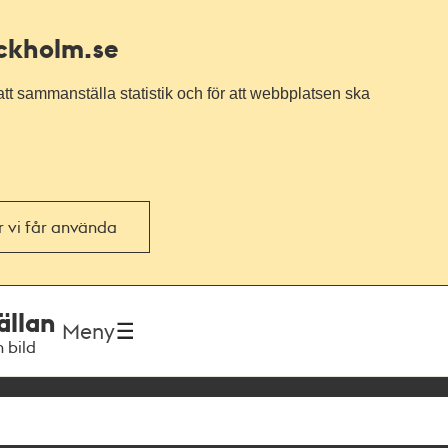
ockholm.se
tt sammanställa statistik och för att webbplatsen ska
or vi får använda
ällan
Meny
h bild