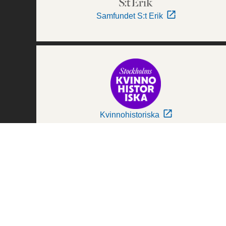
Samfundet S:t Erik
Kvinnohistoriska
Världskulturmuseerna