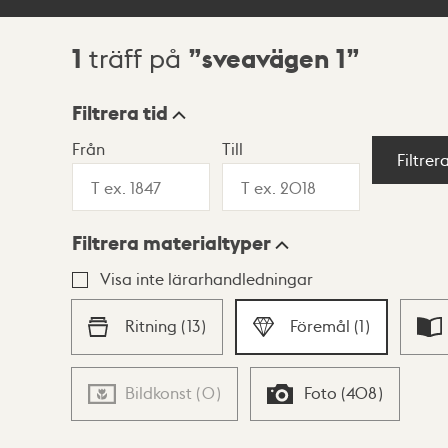
1
sveavägen 1
träff på
Sökresultat
Filtrera tid
Från
Till
Visningsläge
Filtrer
Filtrera materialtyper
Lista
Karta
Visa inte lärarhandledningar
Ritning
(
13
)
Föremål
(
1
)
Bildkonst
(
0
)
Foto
(
408
)