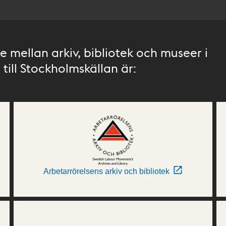
 mellan arkiv, bibliotek och museer i
till Stockholmskällan är:
Arbetarrörelsens arkiv och bibliotek