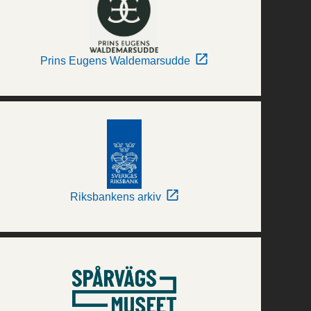
Prins Eugens Waldemarsudde
Riksbankens arkiv