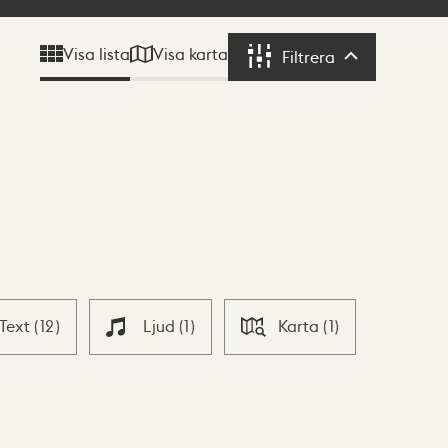
Visa karta
Visa lista
Filtrera
Filtrera
Text
(
12
)
Ljud
(
1
)
Karta
(
1
)