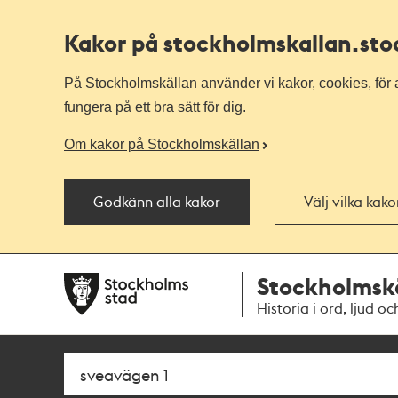
Kakor på stockholmskallan
.st
På Stockholmskällan använder vi kakor, cookies, för a
fungera på ett bra sätt för dig.
Om kakor på Stockholmskällan
Godkänn alla kakor
Välj vilka kak
Till
Till
Stockholmsk
navigationen
huvudinnehållet
Historia i ord, ljud oc
Sök
Fritextsök