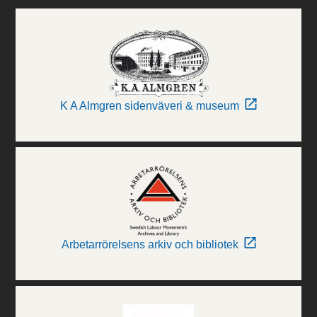
K A Almgren sidenväveri & museum
Arbetarrörelsens arkiv och bibliotek