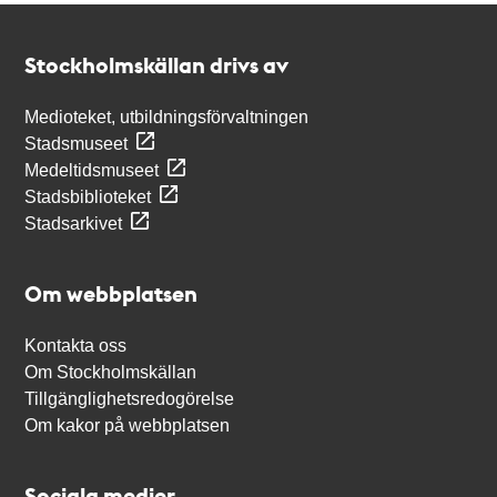
Kontakt
Stockholmskällan
Stockholmskällan drivs av
Medioteket, utbildningsförvaltningen
Stadsmuseet
Medeltidsmuseet
Stadsbiblioteket
Stadsarkivet
Om webbplatsen
Kontakta oss
Om Stockholmskällan
Tillgänglighetsredogörelse
Om kakor på webbplatsen
Sociala medier