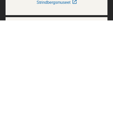
Strindbergsmuseet
Thielska Galleriet
Världskulturmuseerna