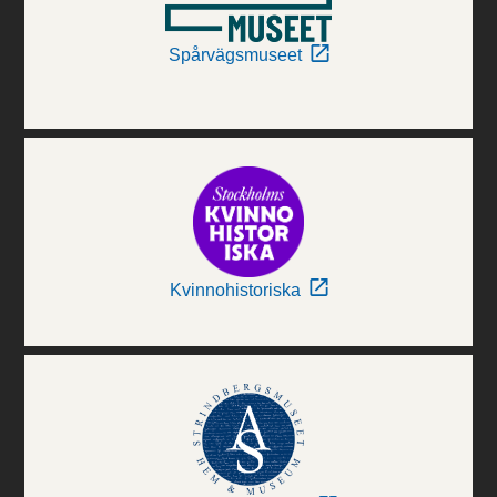
Spårvägsmuseet
Kvinnohistoriska