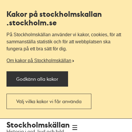
Kakor på stockholmskallan
.stockholm.se
På Stockholmskällan använder vi kakor, cookies, för att
sammanställa statistik och för att webbplatsen ska
fungera på ett bra sätt för dig.
Om kakor på Stockholmskällan
Godkänn alla kakor
Välj vilka kakor vi får använda
Till
Till
Stockholmskällan
navigationen
huvudinnehållet
Historia i ord, ljud och bild