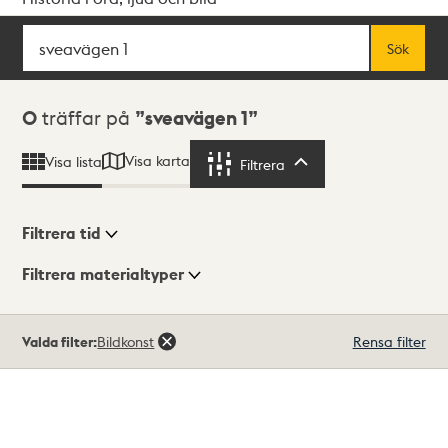
Sök
Fritextsök
Sök
Sökresultat
0
träffar på
sveavägen 1
Visa karta
Visa lista
Filtrera
Filtrera
Filtrera tid
Filtrera materialtyper
Visningsläge
Totalt
Valda filter:
Bildkonst
Rensa filter
0
träffar
Lista
Karta