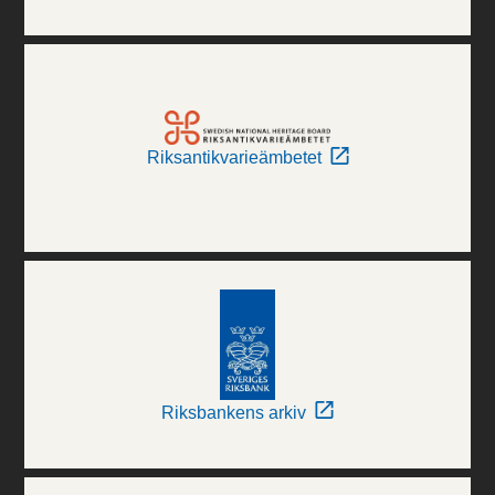
Riksantikvarieämbetet
Riksbankens arkiv