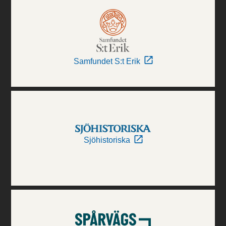
Samfundet S:t Erik
Sjöhistoriska