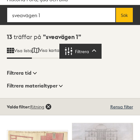
Sök
Fritextsök
Sök
Sökresultat
13
träffar på
sveavägen 1
Visa karta
Visa lista
Filtrera
Filtrera
Filtrera tid
Filtrera materialtyper
Visningsläge
Totalt
Valda filter:
Ritning
Rensa filter
13
träffar
Lista
Karta