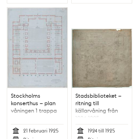
Typ
Typ
Stockholms
Stadsbiblioteket –
konserthus – plan
ritning till
våningen 1 trappa
källarvåning från
1924-1925
21 februari 1925
1924 till 1925
Tid
Tid