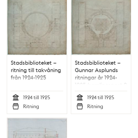
Stadsbiblioteket –
Stadsbiblioteket –
ritning till takvåning
Gunnar Asplunds
från 1924-1925
ritningar år 1924-
1925 (samlingspost 9
ritningar)
1924 till 1925
1924 till 1925
Tid
Tid
Ritning
Ritning
Typ
Typ