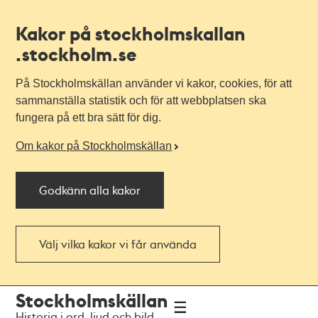
Kakor på stockholmskallan
.stockholm.se
På Stockholmskällan använder vi kakor, cookies, för att
sammanställa statistik och för att webbplatsen ska
fungera på ett bra sätt för dig.
Om kakor på Stockholmskällan
Godkänn alla kakor
Välj vilka kakor vi får använda
Till
Till
Stockholmskällan
navigationen
huvudinnehållet
Historia i ord, ljud och bild