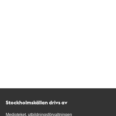
Kontakt
Stockholmskällan
Stockholmskällan drivs av
Medioteket, utbildningsförvaltningen