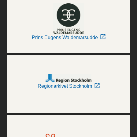
Prins Eugens Waldemarsudde
Regionarkivet Stockholm