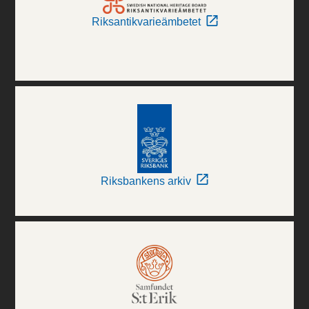
Riksantikvarieämbetet
Riksbankens arkiv