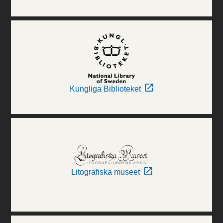
Kungliga Biblioteket
Litografiska museet