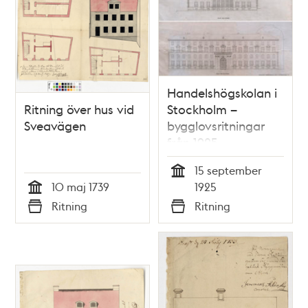
Handelshögskolan i
Ritning över hus vid
Stockholm –
Sveavägen
bygglovsritningar
från 1925
15 september
Tid
10 maj 1739
1925
Tid
Ritning
Ritning
Typ
Typ