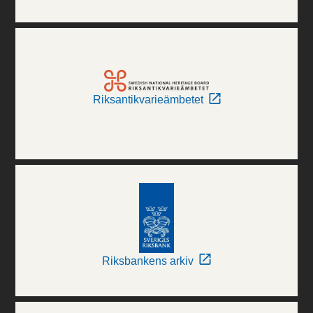
Riksantikvarieämbetet
Riksbankens arkiv