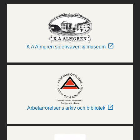
K A Almgren sidenväveri & museum
Arbetarrörelsens arkiv och bibliotek