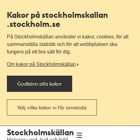
Kakor på stockholmskallan
.stockholm.se
På Stockholmskällan använder vi kakor, cookies, för att
sammanställa statistik och för att webbplatsen ska
fungera på ett bra sätt för dig.
Om kakor på Stockholmskällan
Godkänn alla kakor
Välj vilka kakor vi får använda
Till
Till
Stockholmskällan
navigationen
huvudinnehållet
Historia i ord, ljud och bild