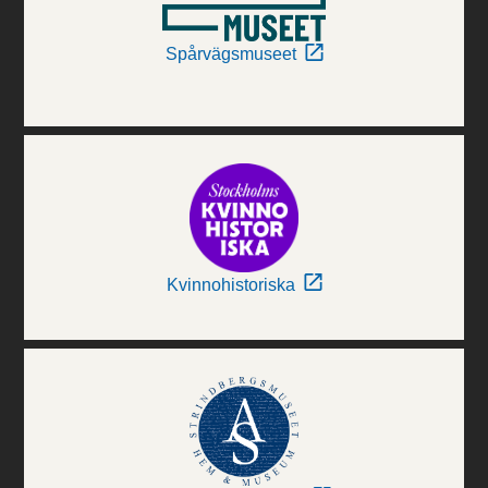
Spårvägsmuseet
Kvinnohistoriska