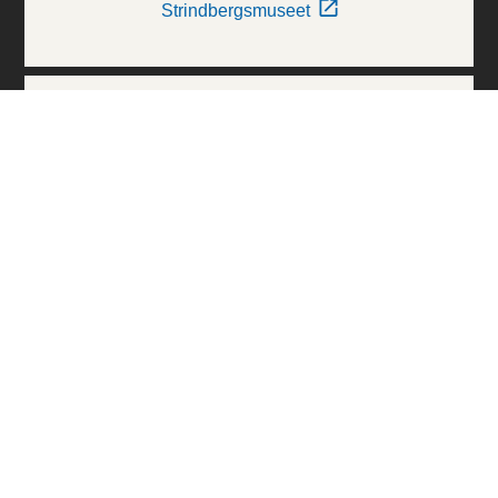
Strindbergsmuseet
Thielska Galleriet
Världskulturmuseerna