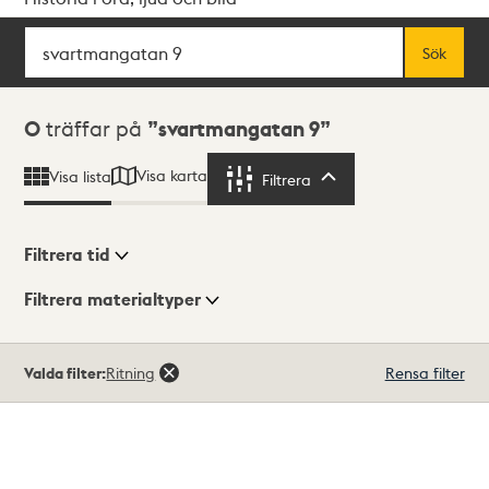
Sök
Fritextsök
Sök
Sökresultat
0
träffar på
svartmangatan 9
Visa karta
Visa lista
Filtrera
Filtrera
Filtrera tid
Filtrera materialtyper
Visningsläge
Totalt
Valda filter:
Ritning
Rensa filter
0
träffar
Lista
Karta