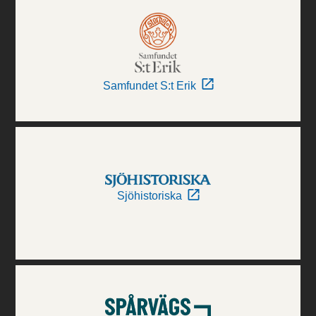
Samfundet S:t Erik
Sjöhistoriska