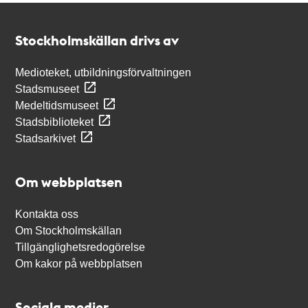
Kontakt
Stockholmskällan
Stockholmskällan drivs av
Medioteket, utbildningsförvaltningen
Stadsmuseet
Medeltidsmuseet
Stadsbiblioteket
Stadsarkivet
Om webbplatsen
Kontakta oss
Om Stockholmskällan
Tillgänglighetsredogörelse
Om kakor på webbplatsen
Sociala medier