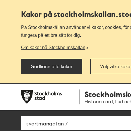
Kakor på stockholmskallan
.st
På Stockholmskällan använder vi kakor, cookies, för a
fungera på ett bra sätt för dig.
Om kakor på Stockholmskällan
Godkänn alla kakor
Välj vilka kak
Till
Till
Stockholmsk
navigationen
huvudinnehållet
Historia i ord, ljud oc
Sök
Fritextsök