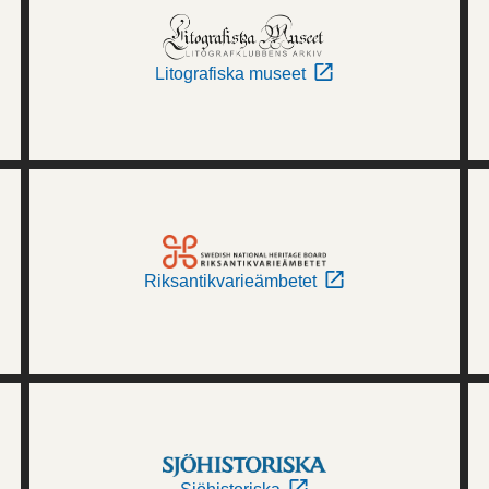
Litografiska museet
Riksantikvarieämbetet