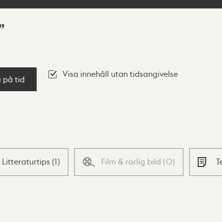
Visa innehåll utan tidsangivelse
a på tid
Litteraturtips
(
1
)
Film & rörlig bild
(
0
)
T