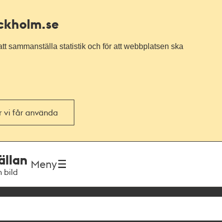
ockholm.se
tt sammanställa statistik och för att webbplatsen ska
or vi får använda
ällan
Meny
h bild