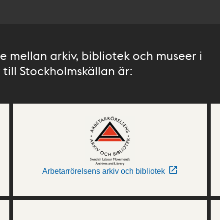
 mellan arkiv, bibliotek och museer i
till Stockholmskällan är:
Arbetarrörelsens arkiv och bibliotek