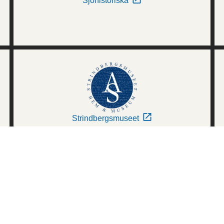
Sjöhistoriska
Strindbergsmuseet