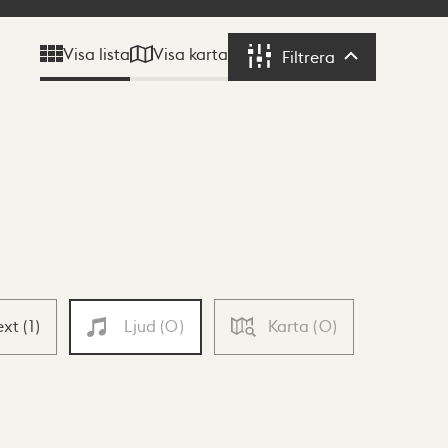
Visa karta
Visa lista
Filtrera
Filtrera
ext
(
1
)
Ljud
(
0
)
Karta
(
0
)