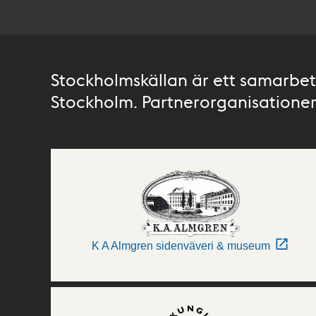
Stockholmskällan är ett samarbete
Stockholm. Partnerorganisationer 
K A Almgren sidenväveri & museum