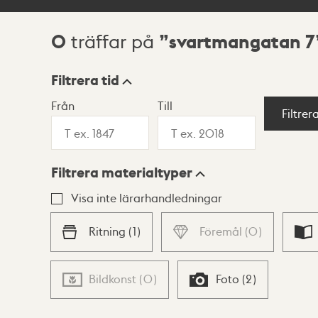
0
svartmangatan 7
träffar på
Sökresultat
Filtrera tid
Från
Till
Visningsläge
Filtrer
Filtrera materialtyper
Lista
Karta
Visa inte lärarhandledningar
Ritning
(
1
)
Föremål
(
0
)
Bildkonst
(
0
)
Foto
(
2
)