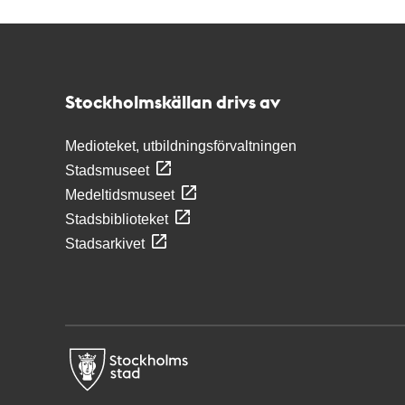
Kontakt
Stockholmskällan
Stockholmskällan drivs av
Medioteket, utbildningsförvaltningen
Stadsmuseet
Medeltidsmuseet
Stadsbiblioteket
Stadsarkivet