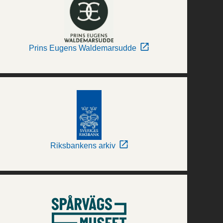
Prins Eugens Waldemarsudde
Riksbankens arkiv