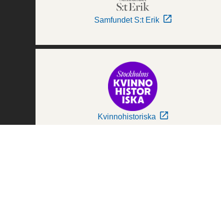
Samfundet S:t Erik
Kvinnohistoriska
Världskulturmuseerna