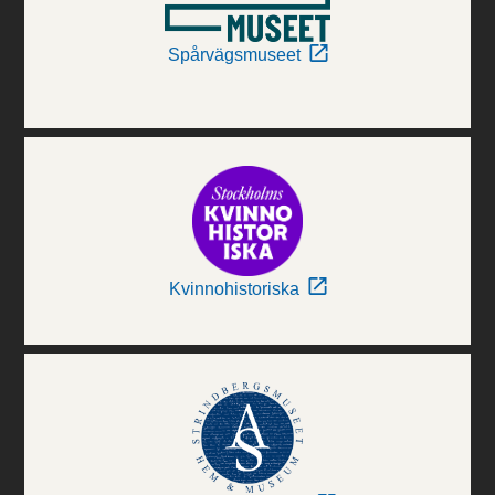
Spårvägsmuseet
Kvinnohistoriska