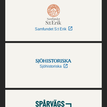
Samfundet S:t Erik
Sjöhistoriska