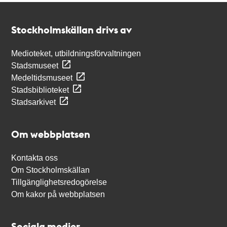
Kontakt
Stockholmskällan
Stockholmskällan drivs av
Medioteket, utbildningsförvaltningen
Stadsmuseet
Medeltidsmuseet
Stadsbiblioteket
Stadsarkivet
Om webbplatsen
Kontakta oss
Om Stockholmskällan
Tillgänglighetsredogörelse
Om kakor på webbplatsen
Sociala medier