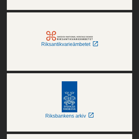
Riksantikvarieämbetet
Riksbankens arkiv