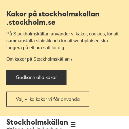
Kakor på stockholmskallan
.stockholm.se
På Stockholmskällan använder vi kakor, cookies, för att
sammanställa statistik och för att webbplatsen ska
fungera på ett bra sätt för dig.
Om kakor på Stockholmskällan
Godkänn alla kakor
Välj vilka kakor vi får använda
Till
Till
Stockholmskällan
navigationen
huvudinnehållet
Historia i ord, ljud och bild