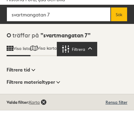
Sök
Fritextsök
Sök
Sökresultat
0
träffar på
svartmangatan 7
Visa karta
Visa lista
Filtrera
Filtrera
Filtrera tid
Filtrera materialtyper
Visningsläge
Totalt
Valda filter:
Karta
Rensa filter
0
träffar
Lista
Karta