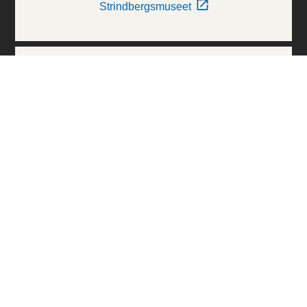
Strindbergsmuseet
Thielska Galleriet
Världskulturmuseerna