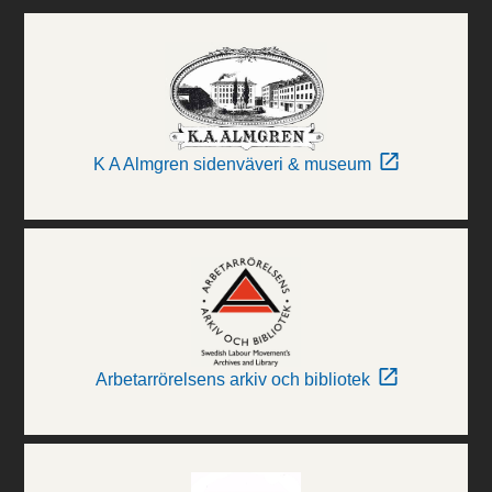
K A Almgren sidenväveri & museum
Arbetarrörelsens arkiv och bibliotek