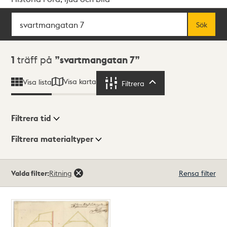
Sök
Fritextsök
Sök
Sökresultat
1
träff på
svartmangatan 7
Visa karta
Visa lista
Filtrera
Filtrera
Filtrera tid
Filtrera materialtyper
Visningsläge
Totalt
Valda filter:
Ritning
Rensa filter
1
träffar
Lista
Karta