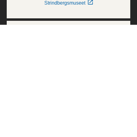
Strindbergsmuseet
Thielska Galleriet
Världskulturmuseerna