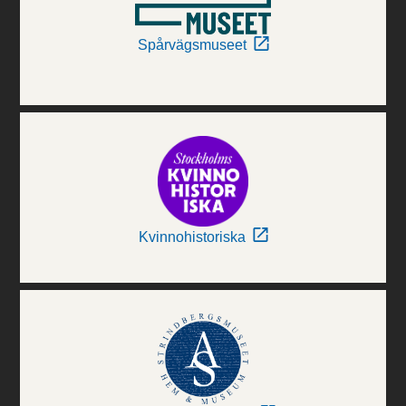
Spårvägsmuseet
Kvinnohistoriska