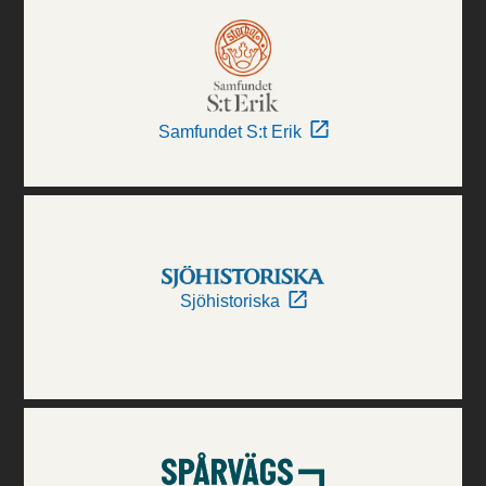
Samfundet S:t Erik
Sjöhistoriska