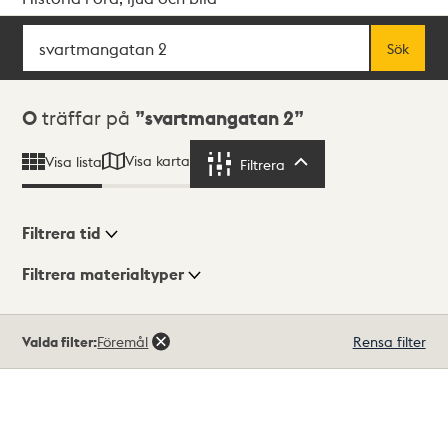
Sök
Fritextsök
Sök
Sökresultat
0
träffar på
svartmangatan 2
Visa karta
Visa lista
Filtrera
Filtrera
Filtrera tid
Filtrera materialtyper
Visningsläge
Totalt
Valda filter:
Föremål
Rensa filter
0
träffar
Lista
Karta