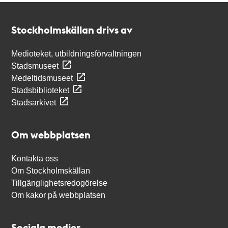
Kontakt
Stockholmskällan
Stockholmskällan drivs av
Medioteket, utbildningsförvaltningen
Stadsmuseet
Medeltidsmuseet
Stadsbiblioteket
Stadsarkivet
Om webbplatsen
Kontakta oss
Om Stockholmskällan
Tillgänglighetsredogörelse
Om kakor på webbplatsen
Sociala medier