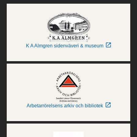
K A Almgren sidenväveri & museum
Arbetarrörelsens arkiv och bibliotek