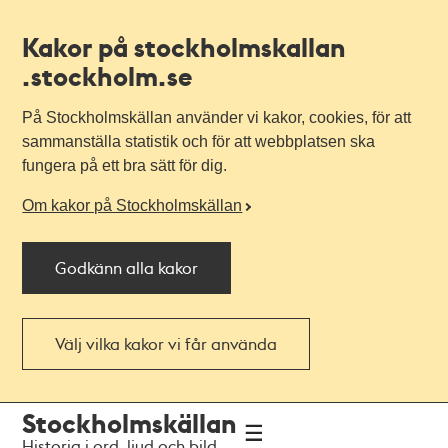
Kakor på stockholmskallan
.stockholm.se
På Stockholmskällan använder vi kakor, cookies, för att
sammanställa statistik och för att webbplatsen ska
fungera på ett bra sätt för dig.
Om kakor på Stockholmskällan
Godkänn alla kakor
Välj vilka kakor vi får använda
Till
Till
Stockholmskällan
navigationen
huvudinnehållet
Historia i ord, ljud och bild