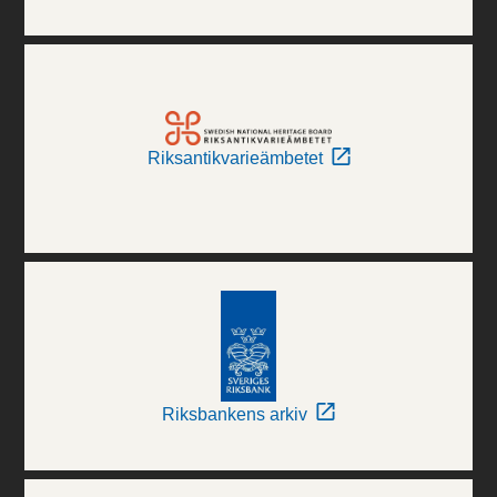
Riksantikvarieämbetet
Riksbankens arkiv