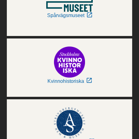
Spårvägsmuseet
Kvinnohistoriska