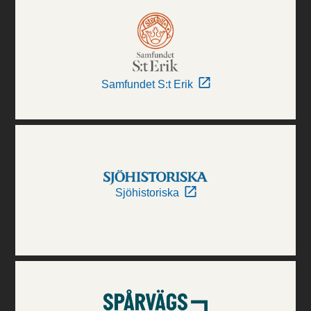
Samfundet S:t Erik
Sjöhistoriska