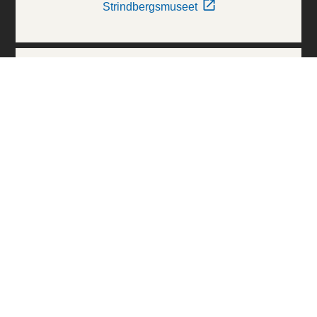
Strindbergsmuseet
Thielska Galleriet
Världskulturmuseerna