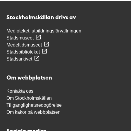
Kontakt
Stockholmskällan
Stockholmskällan drivs av
Medioteket, utbildningsförvaltningen
Stadsmuseet
Medeltidsmuseet
Stadsbiblioteket
Stadsarkivet
Om webbplatsen
Kontakta oss
Om Stockholmskällan
Tillgänglighetsredogörelse
Om kakor på webbplatsen
Sociala medier