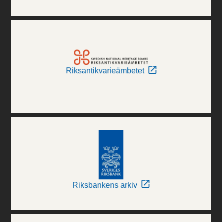
Riksantikvarieämbetet
Riksbankens arkiv