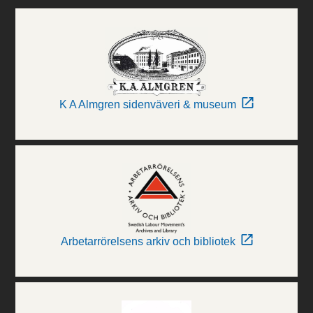
K A Almgren sidenväveri & museum
Arbetarrörelsens arkiv och bibliotek