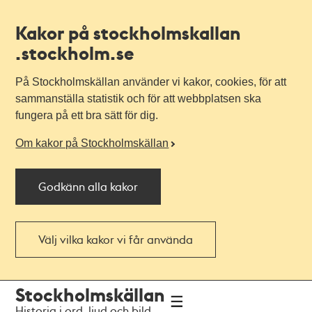
Kakor på stockholmskallan
.stockholm.se
På Stockholmskällan använder vi kakor, cookies, för att
sammanställa statistik och för att webbplatsen ska
fungera på ett bra sätt för dig.
Om kakor på Stockholmskällan
Godkänn alla kakor
Välj vilka kakor vi får använda
Till
Till
Stockholmskällan
navigationen
huvudinnehållet
Historia i ord, ljud och bild