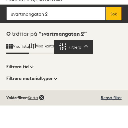
Sök
Fritextsök
Sök
Sökresultat
0
träffar på
svartmangatan 2
Visa karta
Visa lista
Filtrera
Filtrera
Filtrera tid
Filtrera materialtyper
Visningsläge
Totalt
Valda filter:
Karta
Rensa filter
0
träffar
Lista
Karta