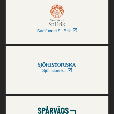
Samfundet S:t Erik
Sjöhistoriska