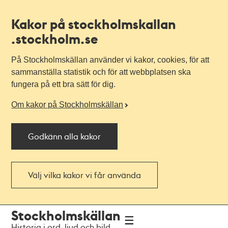
Kakor på stockholmskallan
.stockholm.se
På Stockholmskällan använder vi kakor, cookies, för att
sammanställa statistik och för att webbplatsen ska
fungera på ett bra sätt för dig.
Om kakor på Stockholmskällan
Godkänn alla kakor
Välj vilka kakor vi får använda
Till
Till
Stockholmskällan
navigationen
huvudinnehållet
Historia i ord, ljud och bild