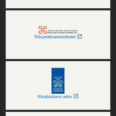
Riksantikvarieämbetet
Riksbankens arkiv