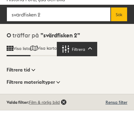
Sök
Fritextsök
Sök
Sökresultat
0
träffar på
svärdfisken 2
Visa karta
Visa lista
Filtrera
Filtrera
Filtrera tid
Filtrera materialtyper
Visningsläge
Totalt
Valda filter:
Film & rörlig bild
Rensa filter
0
träffar
Lista
Karta