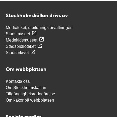
Kontakt
Stockholmskällan
Stockholmskällan drivs av
Medioteket, utbildningsförvaltningen
Stadsmuseet
Medeltidsmuseet
Stadsbiblioteket
Stadsarkivet
Om webbplatsen
Kontakta oss
Om Stockholmskällan
Tillgänglighetsredogörelse
Om kakor på webbplatsen
Sociala medier