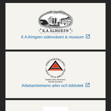
K A Almgren sidenväveri & museum
Arbetarrörelsens arkiv och bibliotek