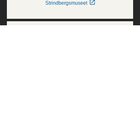
Strindbergsmuseet
Thielska Galleriet
Världskulturmuseerna