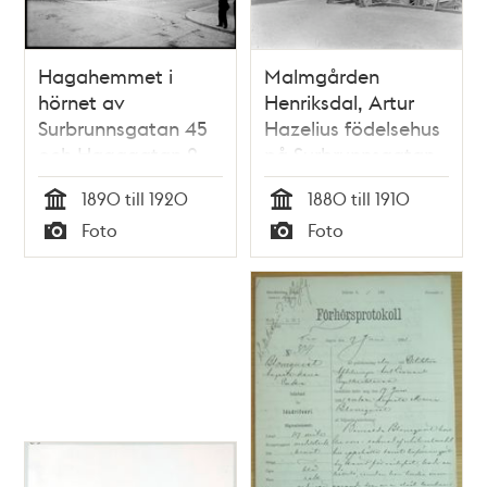
Hagahemmet i
Malmgården
hörnet av
Henriksdal, Artur
Surbrunnsgatan 45
Hazelius födelsehus
och Hagagatan 2
på Surbrunnsgatan
45
1890 till 1920
1880 till 1910
Tid
Tid
Foto
Foto
Typ
Typ