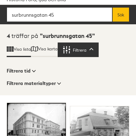
Sök
Fritextsök
Sök
Sökresultat
4
träffar på
surbrunnsgatan 45
Visa karta
Visa lista
Filtrera
Filtrera
Filtrera tid
Filtrera materialtyper
Visningsläge
Totalt
4
träffar
Lista
Karta