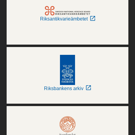
Riksantikvarieämbetet
Riksbankens arkiv