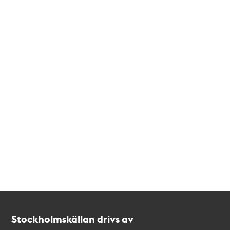
Kontakt
Stockholmskällan
Stockholmskällan drivs av