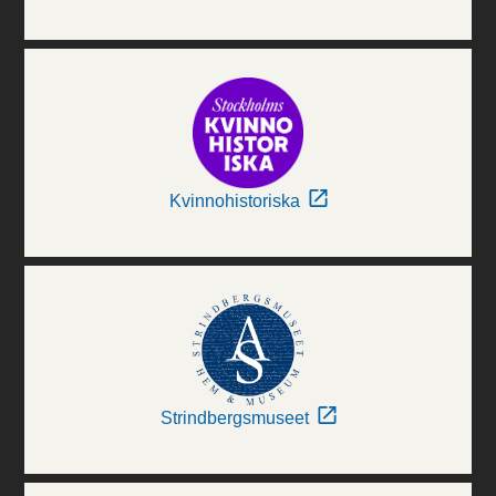
Kvinnohistoriska
Strindbergsmuseet