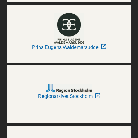
Prins Eugens Waldemarsudde
Regionarkivet Stockholm