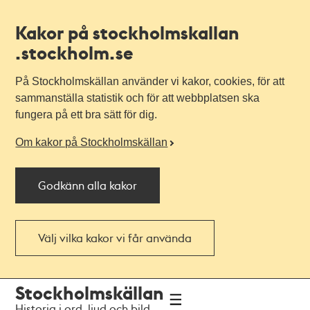
Kakor på stockholmskallan
.stockholm.se
På Stockholmskällan använder vi kakor, cookies, för att
sammanställa statistik och för att webbplatsen ska
fungera på ett bra sätt för dig.
Om kakor på Stockholmskällan
Godkänn alla kakor
Välj vilka kakor vi får använda
Till
Till
Stockholmskällan
navigationen
huvudinnehållet
Historia i ord, ljud och bild