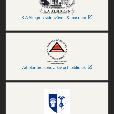
K A Almgren sidenväveri & museum
Arbetarrörelsens arkiv och bibliotek