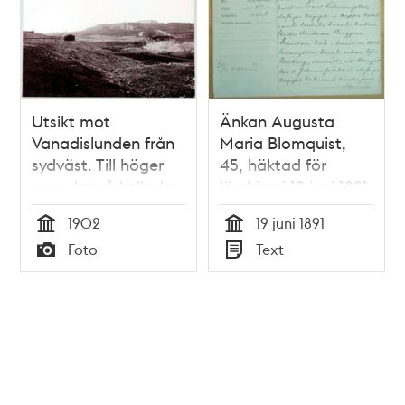
Utsikt mot
Änkan Augusta
Vanadislunden från
Maria Blomquist,
sydväst. Till höger
45, häktad för
syns det så kallade
lösdriveri 19 juni 1891
Hazeliushuset vid
- polisförhör
1902
19 juni 1891
Surbrunnsgatan 45 i
Tid
Tid
Foto
Text
hörnet mot Stora
Typ
Typ
Badstugatan. I
fonden till vänster
kan Cedersdal anas.