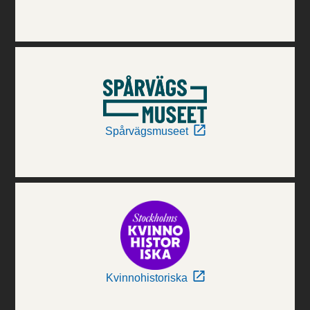
Spårvägsmuseet
Kvinnohistoriska