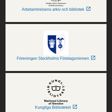
Arbetarrörelsens arkiv och bibliotek
Föreningen Stockholms Företagsminnen
Kungliga Biblioteket