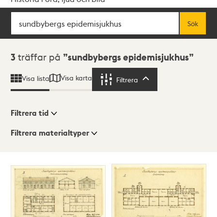
Sök
Fritextsök
Sök
Sökresultat
3
träffar på
sundbybergs epidemisjukhus
Visa karta
Visa lista
Filtrera
Filtrera
Filtrera tid
Filtrera materialtyper
Visningsläge
Totalt
3
träffar
Lista
Karta