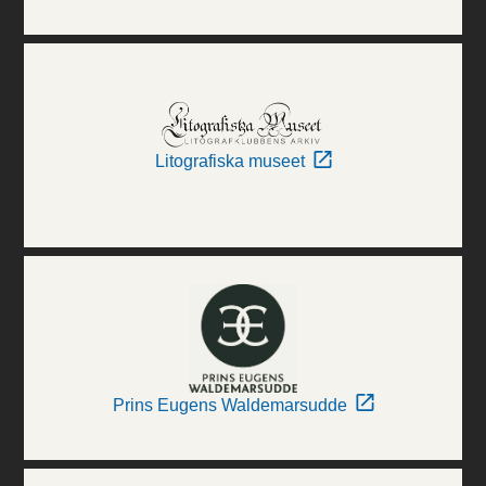
Litografiska museet
Prins Eugens Waldemarsudde