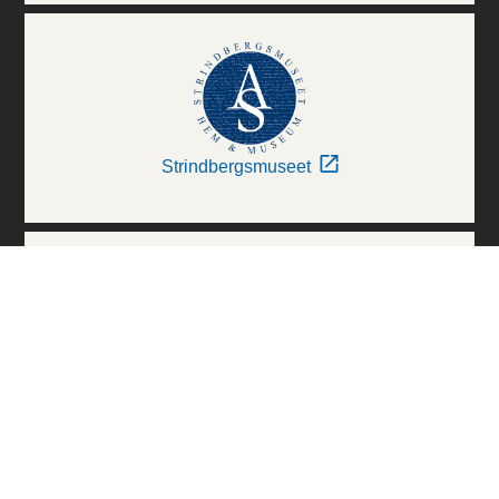
Strindbergsmuseet
Thielska Galleriet