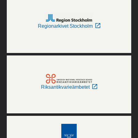
Regionarkivet Stockholm
Riksantikvarieämbetet