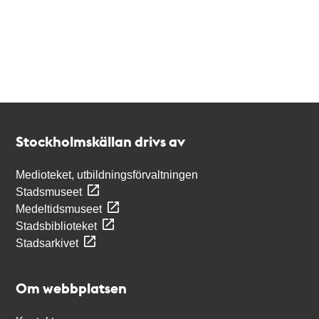
Kontakt
Stockholmskällan
Stockholmskällan drivs av
Medioteket, utbildningsförvaltningen
Stadsmuseet
Medeltidsmuseet
Stadsbiblioteket
Stadsarkivet
Om webbplatsen