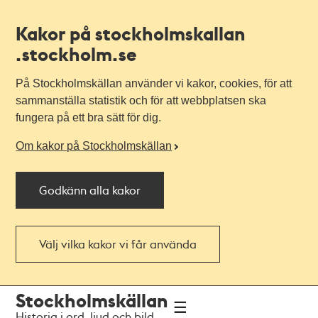
Kakor på stockholmskallan
.stockholm.se
På Stockholmskällan använder vi kakor, cookies, för att
sammanställa statistik och för att webbplatsen ska
fungera på ett bra sätt för dig.
Om kakor på Stockholmskällan
Godkänn alla kakor
Välj vilka kakor vi får använda
Till
Till
Stockholmskällan
navigationen
huvudinnehållet
Historia i ord, ljud och bild