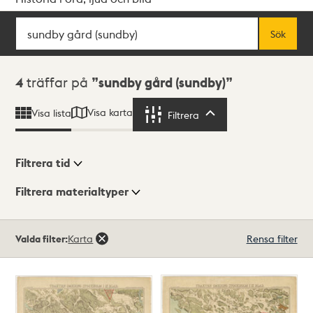
Sök
Fritextsök
Sök
Sökresultat
4
träffar på
sundby gård (sundby)
Visa karta
Visa lista
Filtrera
Filtrera
Filtrera tid
Filtrera materialtyper
Visningsläge
Totalt
Valda filter:
Karta
Rensa filter
4
träffar
Lista
Karta