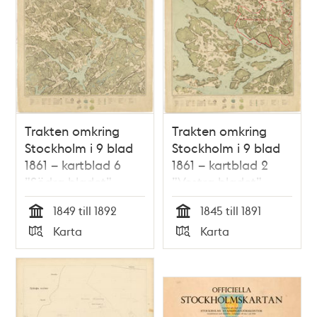
Trakten omkring
Trakten omkring
Stockholm i 9 blad
Stockholm i 9 blad
1861 – kartblad 6
1861 – kartblad 2
”Södra bladet”,
”Vestra bladet”,
översett 1892
översett 1891
1849 till 1892
1845 till 1891
Tid
Tid
Karta
Karta
Typ
Typ