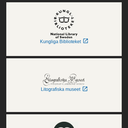
Kungliga Biblioteket
Litografiska museet