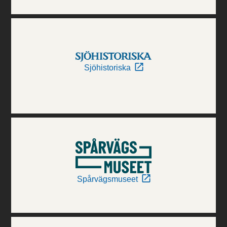
Sjöhistoriska
Spårvägsmuseet