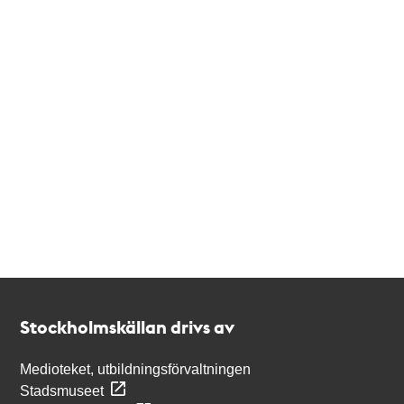
Kontakt
Stockholmskällan
Stockholmskällan drivs av
Medioteket, utbildningsförvaltningen
Stadsmuseet