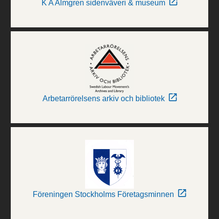
K A Almgren sidenväveri & museum
Arbetarrörelsens arkiv och bibliotek
Föreningen Stockholms Företagsminnen