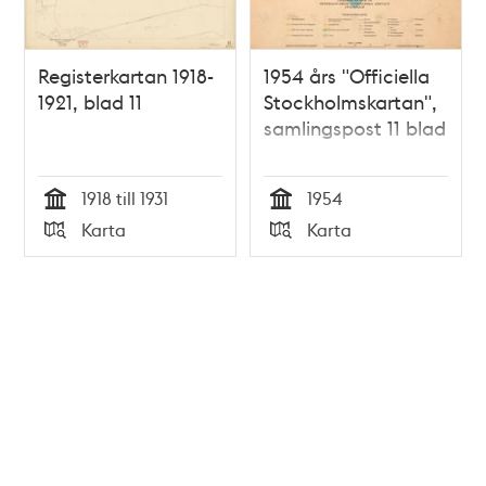
Registerkartan 1918-
1954 års "Officiella
1921, blad 11
Stockholmskartan",
samlingspost 11 blad
1918 till 1931
1954
Tid
Tid
Karta
Karta
Typ
Typ