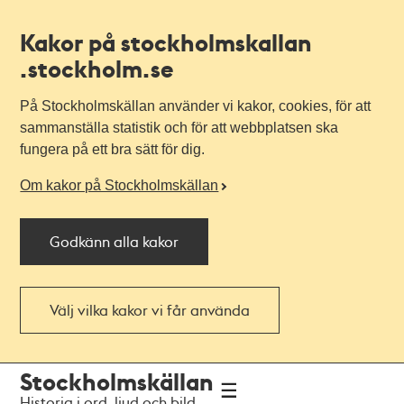
Kakor på stockholmskallan
.stockholm.se
På Stockholmskällan använder vi kakor, cookies, för att
sammanställa statistik och för att webbplatsen ska
fungera på ett bra sätt för dig.
Om kakor på Stockholmskällan
Godkänn alla kakor
Välj vilka kakor vi får använda
Till
Till
Stockholmskällan
navigationen
huvudinnehållet
Historia i ord, ljud och bild