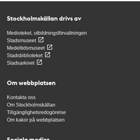
Kontakt
Stockholmskällan
Stockholmskällan drivs av
Medioteket, utbildningsförvaltningen
Stadsmuseet
Medeltidsmuseet
Stadsbiblioteket
Stadsarkivet
Om webbplatsen
Kontakta oss
Om Stockholmskällan
Tillgänglighetsredogörelse
Om kakor på webbplatsen
Sociala medier