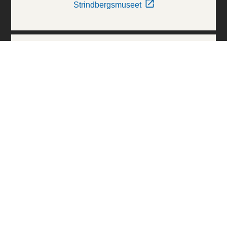
Strindbergsmuseet
Thielska Galleriet
Världskulturmuseerna