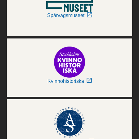
Spårvägsmuseet
Kvinnohistoriska