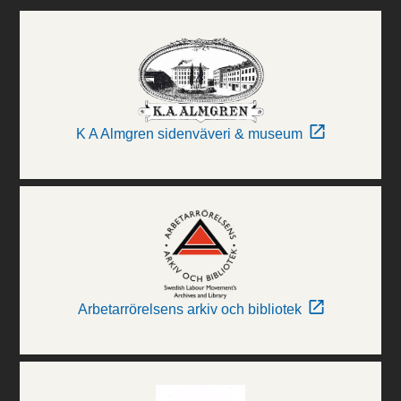
K A Almgren sidenväveri & museum
Arbetarrörelsens arkiv och bibliotek