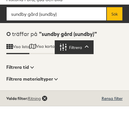
Sök
Fritextsök
Sök
Sökresultat
0
träffar på
sundby gård (sundby)
Visa karta
Visa lista
Filtrera
Filtrera
Filtrera tid
Filtrera materialtyper
Visningsläge
Totalt
Valda filter:
Ritning
Rensa filter
0
träffar
Lista
Karta