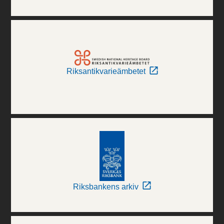
Riksantikvarieämbetet
Riksbankens arkiv