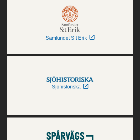
Samfundet S:t Erik
Sjöhistoriska