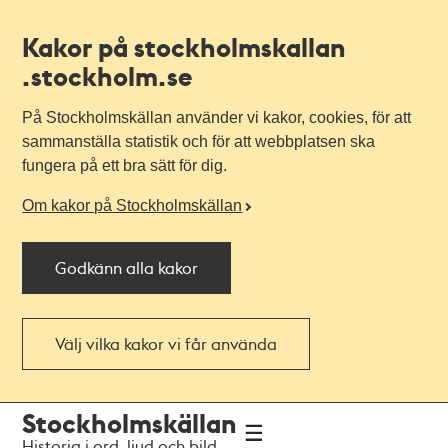
Kakor på stockholmskallan
.stockholm.se
På Stockholmskällan använder vi kakor, cookies, för att
sammanställa statistik och för att webbplatsen ska
fungera på ett bra sätt för dig.
Om kakor på Stockholmskällan
Godkänn alla kakor
Välj vilka kakor vi får använda
Till
Till
Stockholmskällan
navigationen
huvudinnehållet
Historia i ord, ljud och bild