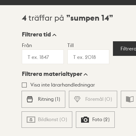
4
sumpen 14
träffar på
Sökresultat
Filtrera tid
Från
Till
Visningsläge
Filtrer
Filtrera materialtyper
Lista
Karta
Visa inte lärarhandledningar
Ritning
(
1
)
Föremål
(
0
)
Bildkonst
(
0
)
Foto
(
2
)