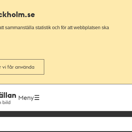
ockholm.se
tt sammanställa statistik och för att webbplatsen ska
or vi får använda
ällan
Meny
h bild