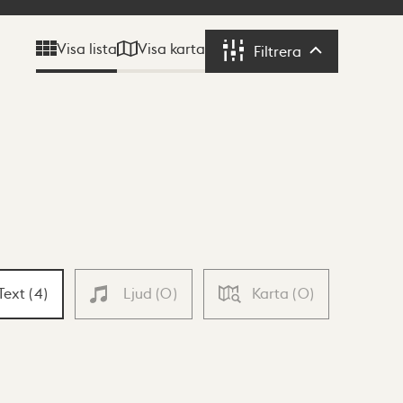
Visa karta
Visa lista
Filtrera
Filtrera
Text
(
4
)
Ljud
(
0
)
Karta
(
0
)