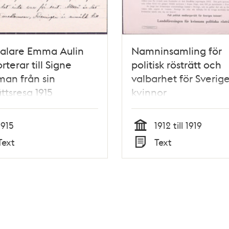
talare Emma Aulin
Namninsamling för
rterar till Signe
politisk rösträtt och
an från sin
valbarhet för Sverig
ättsresa 1915
kvinnor
1915
1912 till 1919
Tid
Text
Text
Typ