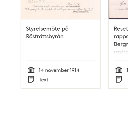
Styrelsemöte på
Rese
Rösträttsbyrån
rappo
Bergm
röstr
14 november 1914
Tid
Tid
Text
Typ
Typ