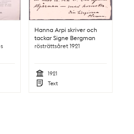
Hanna Arpi skriver och
tackar Signe Bergman
es
rösträttsåret 1921
1921
Tid
Text
Typ