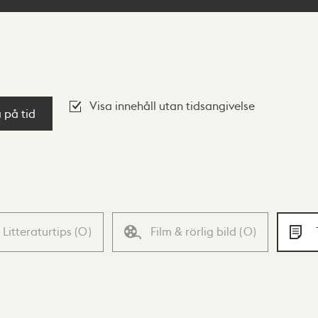
Visa innehåll utan tidsangivelse
a på tid
Litteraturtips
(
0
)
Film & rörlig bild
(
0
)