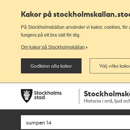
Kakor på stockholmskallan
.st
På Stockholmskällan använder vi kakor, cookies, för a
fungera på ett bra sätt för dig.
Om kakor på Stockholmskällan
Godkänn alla kakor
Välj vilka kak
Till
Till
Stockholmsk
navigationen
huvudinnehållet
Historia i ord, ljud oc
Sök
Fritextsök