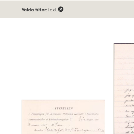
Totalt
Valda filter:
Text
4
träffar