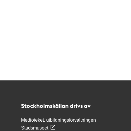
Kontakt
Stockholmskällan
Stockholmskällan drivs av
Medioteket, utbildningsförvaltningen
Stadsmuseet