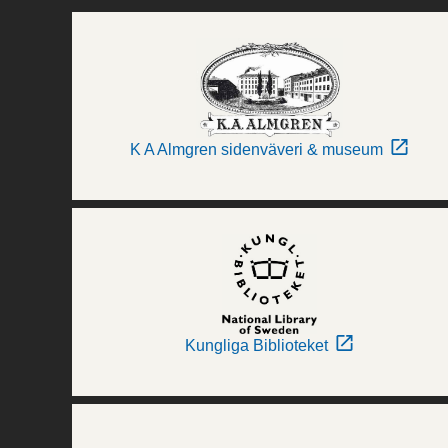
K A Almgren sidenväveri & museum
Kungliga Biblioteket