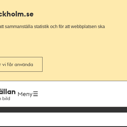
ockholm.se
tt sammanställa statistik och för att webbplatsen ska
or vi får använda
ällan
Meny
h bild