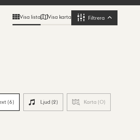
Visa karta
Visa lista
Filtrera
Filtrera
ext
(
6
)
Ljud
(
2
)
Karta
(
0
)