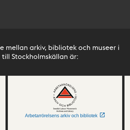
 mellan arkiv, bibliotek och museer i
till Stockholmskällan är:
Arbetarrörelsens arkiv och bibliotek