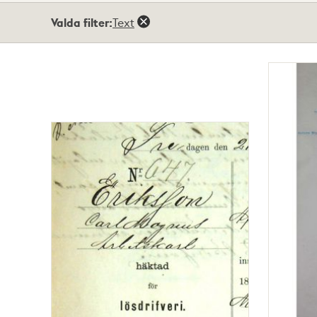
Totalt
Valda filter:
Text
6
träffar