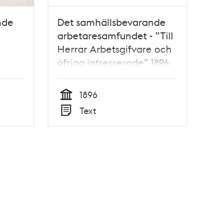
nde
Det samhällsbevarande
-
arbetaresamfundet - ”Till
Herrar Arbetsgifvare och
öfriga intresserade” 1896
1896
Tid
Text
Typ