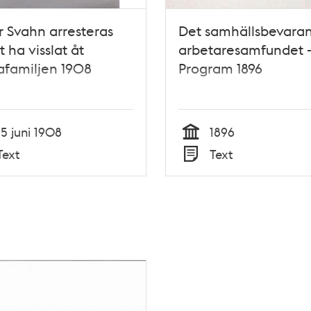
r Svahn arresteras
Det samhällsbevara
t ha visslat åt
arbetaresamfundet 
afamiljen 1908
Program 1896
15 juni 1908
1896
Tid
Text
Text
Typ