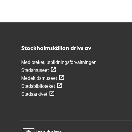
Kontakt
Stockholmskällan
Stockholmskällan drivs av
Medioteket, utbildningsförvaltningen
Stadsmuseet
Medeltidsmuseet
Stadsbiblioteket
Stadsarkivet