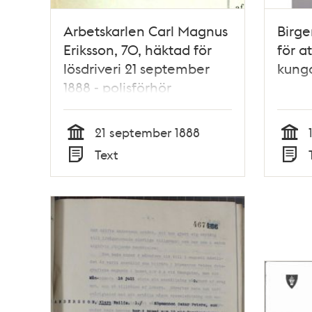
Arbetskarlen Carl Magnus
Birge
Eriksson, 70, häktad för
för at
lösdriveri 21 september
kung
1888 - polisförhör
21 september 1888
Tid
Tid
Text
Typ
Typ