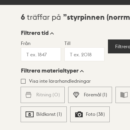
6
styrpinnen (norr
träffar på
Sökresultat
Filtrera tid
Från
Till
Visningsläge
Filtrer
Filtrera materialtyper
Lista
Karta
Visa inte lärarhandledningar
Ritning
(
0
)
Föremål
(
1
)
Bildkonst
(
1
)
Foto
(
38
)