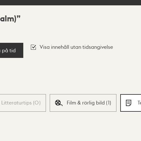
malm)
Visa innehåll utan tidsangivelse
a på tid
Litteraturtips
(
0
)
Film & rörlig bild
(
1
)
T