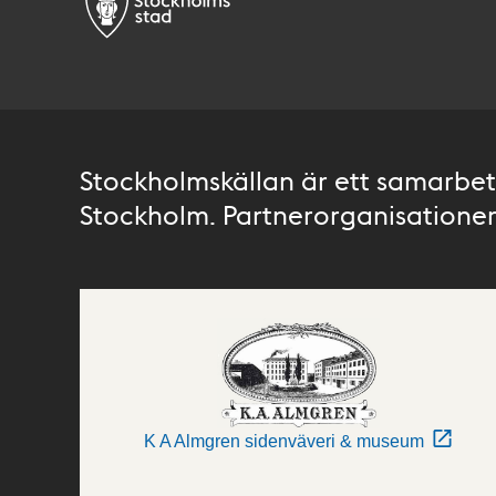
Stockholmskällan är ett samarbete
Stockholm. Partnerorganisationer 
K A Almgren sidenväveri & museum