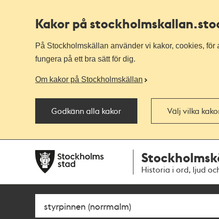
Kakor på stockholmskallan
.st
På Stockholmskällan använder vi kakor, cookies, för a
fungera på ett bra sätt för dig.
Om kakor på Stockholmskällan
Godkänn alla kakor
Välj vilka kak
Till
Till
Stockholmsk
navigationen
huvudinnehållet
Historia i ord, ljud oc
Sök
Fritextsök