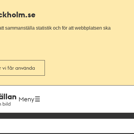
ockholm.se
tt sammanställa statistik och för att webbplatsen ska
or vi får använda
ällan
Meny
h bild