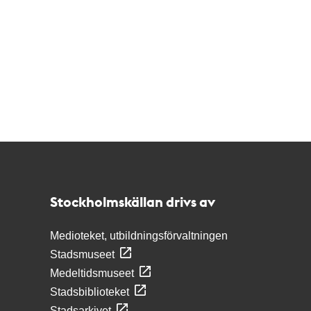
Kontakt
Stockholmskällan
Stockholmskällan drivs av
Medioteket, utbildningsförvaltningen
Stadsmuseet
Medeltidsmuseet
Stadsbiblioteket
Stadsarkivet