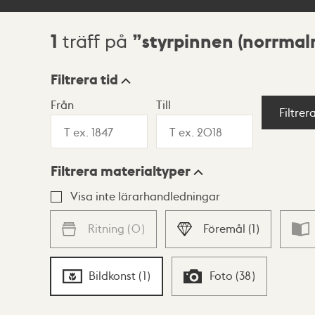
1
styrpinnen (norrmal
träff på
Sökresultat
Filtrera tid
Från
Till
Visningsläge
Filtrer
Filtrera materialtyper
Lista
Karta
Visa inte lärarhandledningar
Ritning
(
0
)
Föremål
(
1
)
Bildkonst
(
1
)
Foto
(
38
)