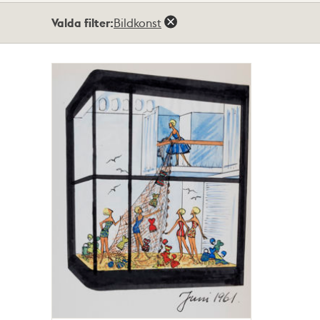
Totalt
Valda filter:
Bildkonst
1
träffar