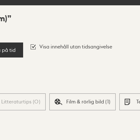
m)
Visa innehåll utan tidsangivelse
a på tid
Litteraturtips
(
0
)
Film & rörlig bild
(
1
)
T