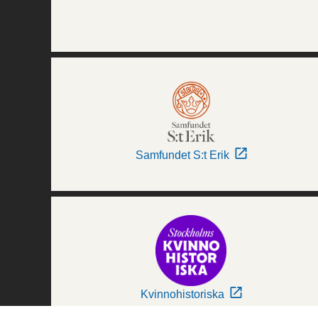
Samfundet S:t Erik
Kvinnohistoriska