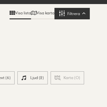
Visa karta
Visa lista
Filtrera
Filtrera
ext
(
6
)
Ljud
(
2
)
Karta
(
0
)