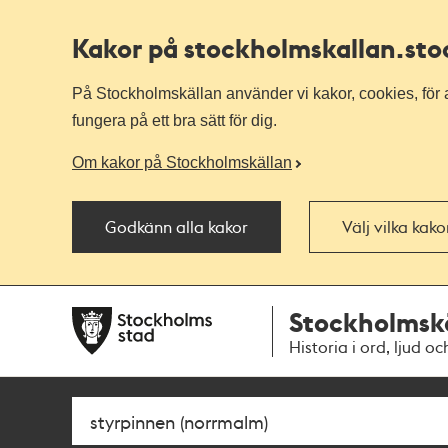
Kakor på stockholmskallan
.st
På Stockholmskällan använder vi kakor, cookies, för a
fungera på ett bra sätt för dig.
Om kakor på Stockholmskällan
Godkänn alla kakor
Välj vilka kak
Till
Till
Stockholmsk
navigationen
huvudinnehållet
Historia i ord, ljud oc
Sök
Fritextsök