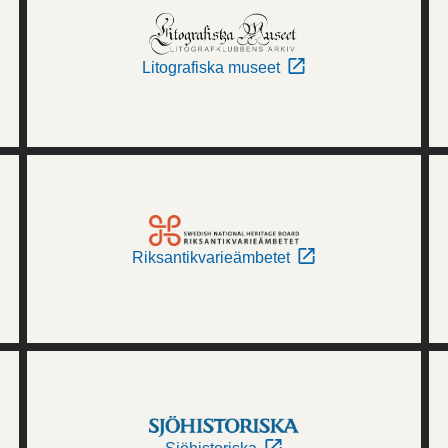
Litografiska museet
Riksantikvarieämbetet