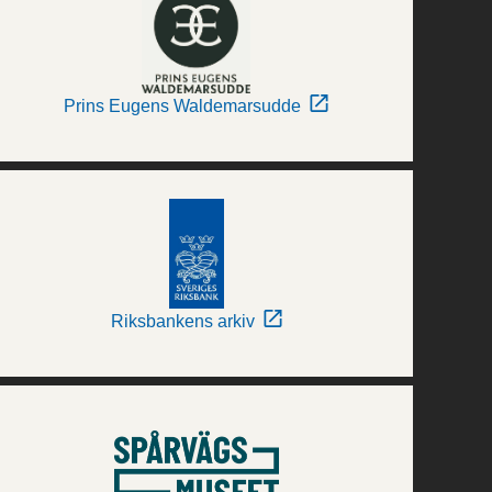
Prins Eugens Waldemarsudde
Riksbankens arkiv