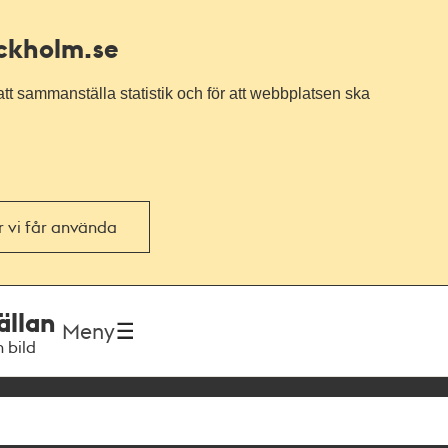
ockholm.se
tt sammanställa statistik och för att webbplatsen ska
or vi får använda
ällan
Meny
h bild