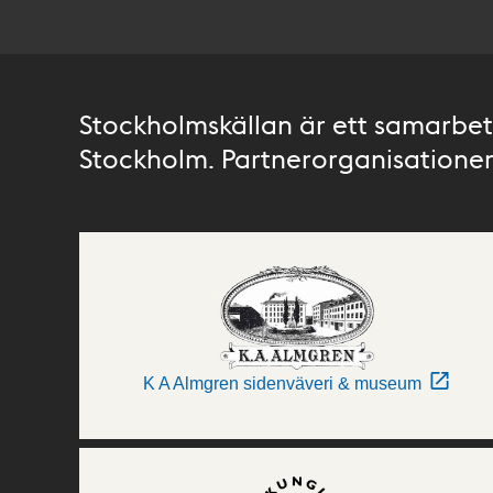
Stockholmskällan är ett samarbete
Stockholm. Partnerorganisationer 
K A Almgren sidenväveri & museum