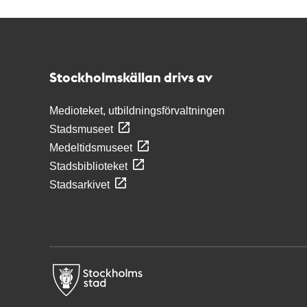
Kontakt
Stockholmskällan
Stockholmskällan drivs av
Medioteket, utbildningsförvaltningen
Stadsmuseet
Medeltidsmuseet
Stadsbiblioteket
Stadsarkivet