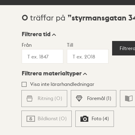
0
styrmansgatan 3
träffar på
Sökresultat
Filtrera tid
Från
Till
Visningsläge
Filtrer
Filtrera materialtyper
Lista
Karta
Visa inte lärarhandledningar
Ritning
(
0
)
Föremål
(
1
)
Bildkonst
(
0
)
Foto
(
4
)