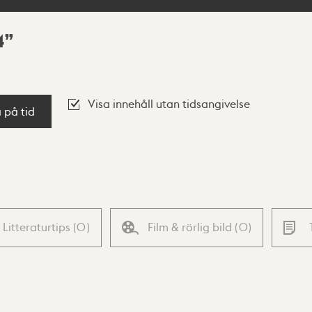
4
Visa innehåll utan tidsangivelse
a på tid
Litteraturtips
(
0
)
Film & rörlig bild
(
0
)