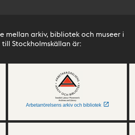
 mellan arkiv, bibliotek och museer i
till Stockholmskällan är:
Arbetarrörelsens arkiv och bibliotek