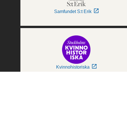
Samfundet S:t Erik
Kvinnohistoriska
Världskulturmuseerna