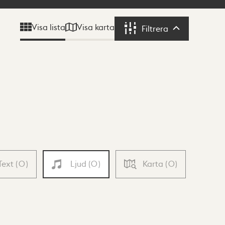
Visa karta
Visa lista
Filtrera
Filtrera
Text
(
0
)
Ljud
(
0
)
Karta
(
0
)