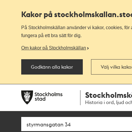
Kakor på stockholmskallan
.st
På Stockholmskällan använder vi kakor, cookies, för a
fungera på ett bra sätt för dig.
Om kakor på Stockholmskällan
Godkänn alla kakor
Välj vilka kak
Till
Till
Stockholmsk
navigationen
huvudinnehållet
Historia i ord, ljud oc
Sök
Fritextsök