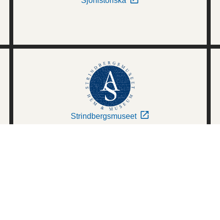
Sjöhistoriska
Strindbergsmuseet