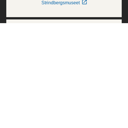
Strindbergsmuseet
Thielska Galleriet
Världskulturmuseerna