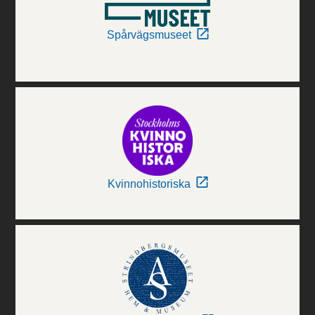
Spårvägsmuseet
Kvinnohistoriska