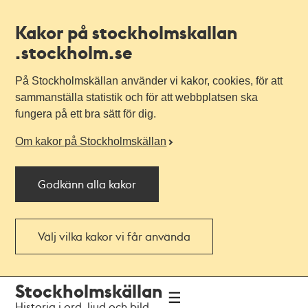
Kakor på stockholmskallan
.stockholm.se
På Stockholmskällan använder vi kakor, cookies, för att
sammanställa statistik och för att webbplatsen ska
fungera på ett bra sätt för dig.
Om kakor på Stockholmskällan
Godkänn alla kakor
Välj vilka kakor vi får använda
Till
Till
Stockholmskällan
navigationen
huvudinnehållet
Historia i ord, ljud och bild