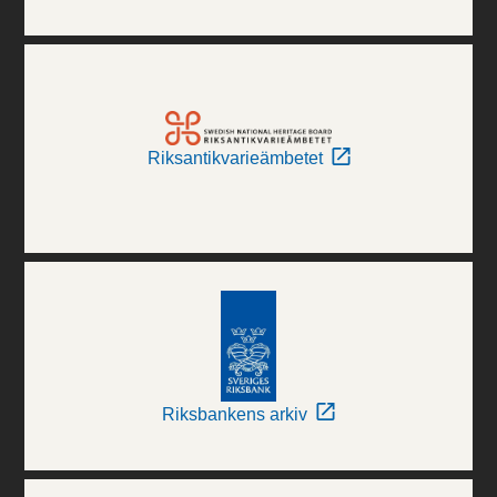
Riksantikvarieämbetet
Riksbankens arkiv