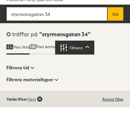
Sök
Fritextsök
Sök
Sökresultat
0
träffar på
styrmansgatan 34
Visa karta
Visa lista
Filtrera
Filtrera
Filtrera tid
Filtrera materialtyper
Visningsläge
Totalt
Valda filter:
Text
Rensa filter
0
träffar
Lista
Karta