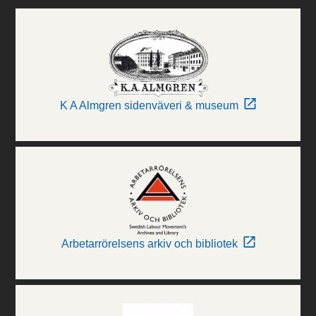
K A Almgren sidenväveri & museum
Arbetarrörelsens arkiv och bibliotek