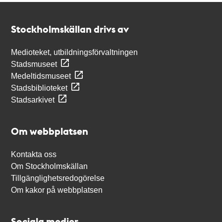
Kontakt
Stockholmskällan
Stockholmskällan drivs av
Medioteket, utbildningsförvaltningen
Stadsmuseet
Medeltidsmuseet
Stadsbiblioteket
Stadsarkivet
Om webbplatsen
Kontakta oss
Om Stockholmskällan
Tillgänglighetsredogörelse
Om kakor på webbplatsen
Sociala medier