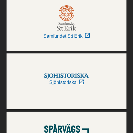
Samfundet S:t Erik
Sjöhistoriska