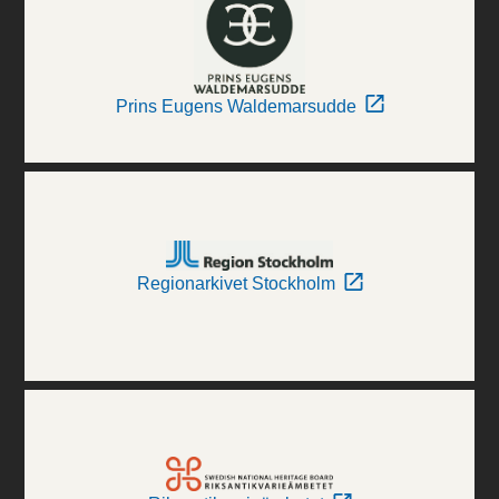
Prins Eugens Waldemarsudde
Regionarkivet Stockholm