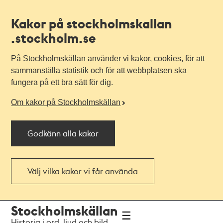
Kakor på stockholmskallan
.stockholm.se
På Stockholmskällan använder vi kakor, cookies, för att
sammanställa statistik och för att webbplatsen ska
fungera på ett bra sätt för dig.
Om kakor på Stockholmskällan
Godkänn alla kakor
Välj vilka kakor vi får använda
Till
Till
Stockholmskällan
navigationen
huvudinnehållet
Historia i ord, ljud och bild