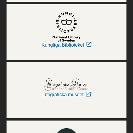
Kungliga Biblioteket
Litografiska museet