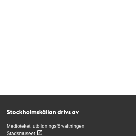
Kontakt
Stockholmskällan
Stockholmskällan drivs av
Medioteket, utbildningsförvaltningen
Stadsmuseet