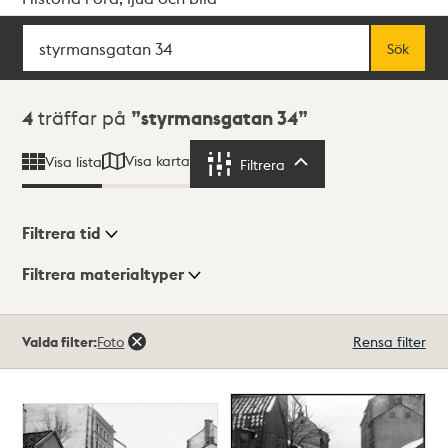
Sök
Fritextsök
Sök
Sökresultat
4
träffar på
styrmansgatan 34
Visa karta
Visa lista
Filtrera
Filtrera
Filtrera tid
Filtrera materialtyper
Visningsläge
Totalt
Valda filter:
Foto
Rensa filter
4
träffar
Lista
Karta