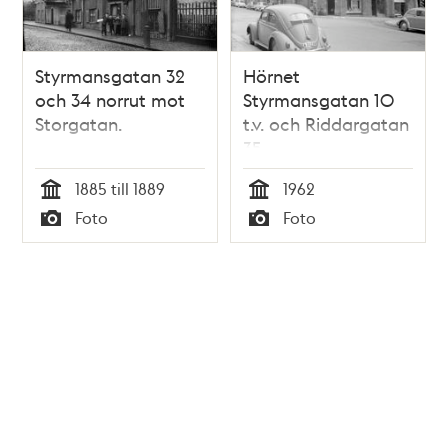
Styrmansgatan 32
Hörnet
och 34 norrut mot
Styrmansgatan 10
Storgatan.
t.v. och Riddargatan
35
1885 till 1889
1962
Tid
Tid
Foto
Foto
Typ
Typ