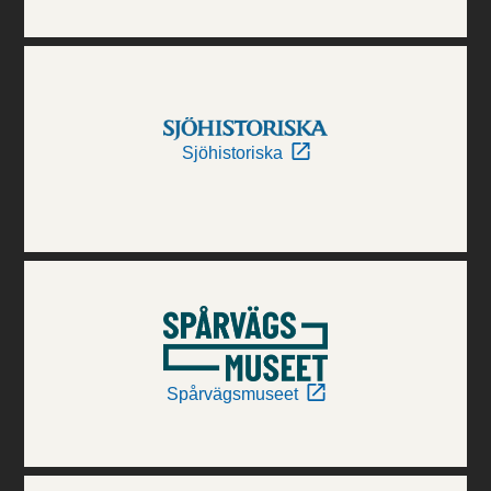
Sjöhistoriska
Spårvägsmuseet