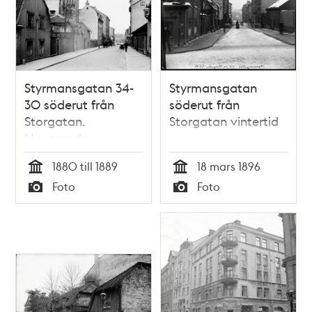
Styrmansgatan 34-
Styrmansgatan
30 söderut från
söderut från
Storgatan.
Storgatan vintertid
Nuvarande
Styrmansgatan 24-
1880 till 1889
18 mars 1896
20
Tid
Tid
Foto
Foto
Typ
Typ