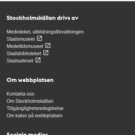
Kontakt
Stockholmskällan
Stockholmskällan drivs av
Medioteket, utbildningsförvaltningen
Stadsmuseet
Medeltidsmuseet
Stadsbiblioteket
Stadsarkivet
Om webbplatsen
Kontakta oss
Om Stockholmskällan
Tillgänglighetsredogörelse
Om kakor på webbplatsen
Sociala medier