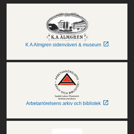
K A Almgren sidenväveri & museum
Arbetarrörelsens arkiv och bibliotek