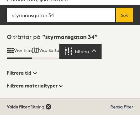
Sök
Fritextsök
Sök
Sökresultat
0
träffar på
styrmansgatan 34
Visa karta
Visa lista
Filtrera
Filtrera
Filtrera tid
Filtrera materialtyper
Visningsläge
Totalt
Valda filter:
Ritning
Rensa filter
0
träffar
Lista
Karta