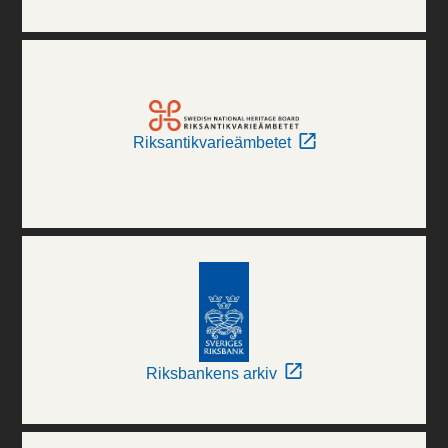
Riksantikvarieämbetet
Riksbankens arkiv