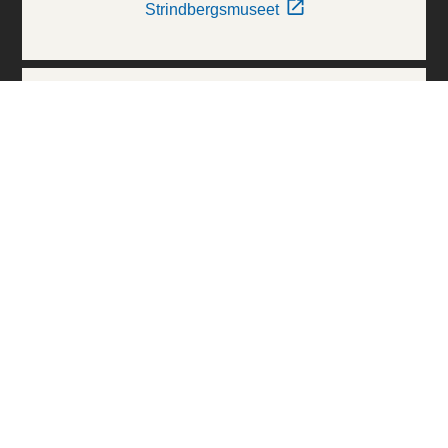
Strindbergsmuseet
Thielska Galleriet
Världskulturmuseerna