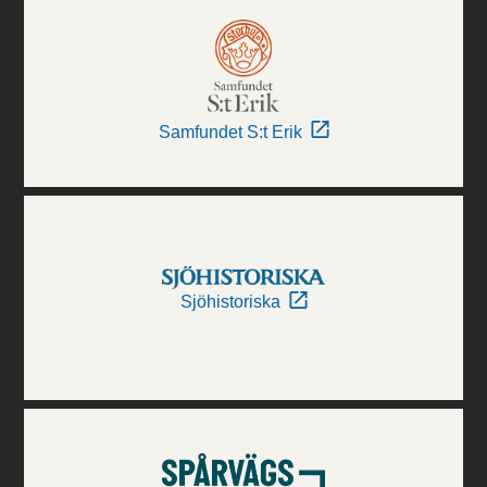
Samfundet S:t Erik
Sjöhistoriska