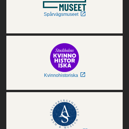
Spårvägsmuseet
Kvinnohistoriska