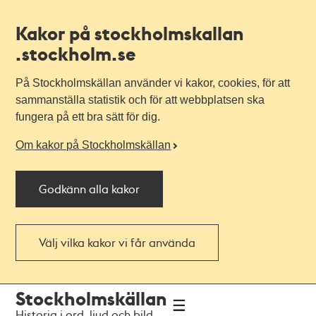
Kakor på stockholmskallan
.stockholm.se
På Stockholmskällan använder vi kakor, cookies, för att
sammanställa statistik och för att webbplatsen ska
fungera på ett bra sätt för dig.
Om kakor på Stockholmskällan
Godkänn alla kakor
Välj vilka kakor vi får använda
Till
Till
Stockholmskällan
navigationen
huvudinnehållet
Historia i ord, ljud och bild