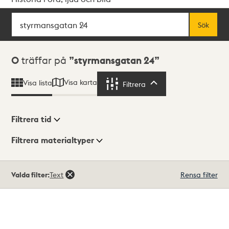
Sök
Fritextsök
Sök
Sökresultat
0
träffar på
styrmansgatan 24
Visa karta
Visa lista
Filtrera
Filtrera
Filtrera tid
Filtrera materialtyper
Visningsläge
Totalt
Valda filter:
Text
Rensa filter
0
träffar
Lista
Karta