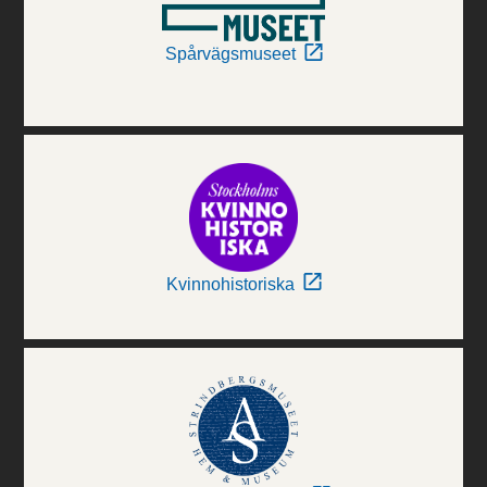
Spårvägsmuseet
Kvinnohistoriska