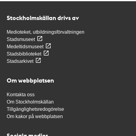
Kontakt
Stockholmskällan
Stockholmskällan drivs av
Medioteket, utbildningsförvaltningen
Stadsmuseet
Medeltidsmuseet
Stadsbiblioteket
Stadsarkivet
Om webbplatsen
Kontakta oss
Om Stockholmskällan
Tillgänglighetsredogörelse
Om kakor på webbplatsen
Sociala medier