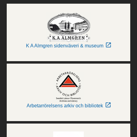
K A Almgren sidenväveri & museum
Arbetarrörelsens arkiv och bibliotek