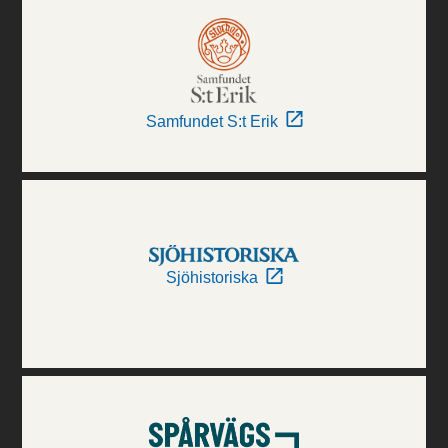
Samfundet S:t Erik
Sjöhistoriska