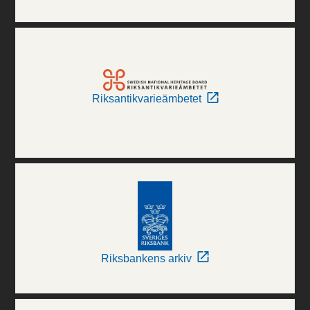
Riksantikvarieämbetet
Riksbankens arkiv