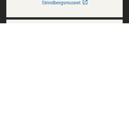
Strindbergsmuseet
Thielska Galleriet
Världskulturmuseerna