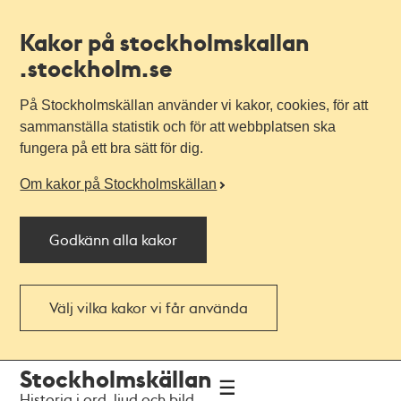
Kakor på stockholmskallan
.stockholm.se
På Stockholmskällan använder vi kakor, cookies, för att
sammanställa statistik och för att webbplatsen ska
fungera på ett bra sätt för dig.
Om kakor på Stockholmskällan
Godkänn alla kakor
Välj vilka kakor vi får använda
Till
Till
Stockholmskällan
navigationen
huvudinnehållet
Historia i ord, ljud och bild