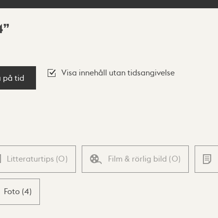
4
Visa innehåll utan tidsangivelse
a på tid
Litteraturtips
(
0
)
Film & rörlig bild
(
0
)
Foto
(
4
)