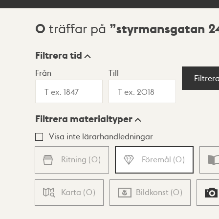
0
styrmansgatan 2
träffar på
Sökresultat
Filtrera tid
Från
Till
Visningsläge
Filtrer
Filtrera materialtyper
Lista
Karta
Visa inte lärarhandledningar
Ritning
(
0
)
Föremål
(
0
)
Karta
(
0
)
Bildkonst
(
0
)