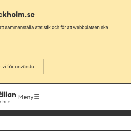
ockholm.se
tt sammanställa statistik och för att webbplatsen ska
or vi får använda
ällan
Meny
h bild