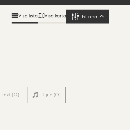
Visa karta
Visa lista
Filtrera
Filtrera
Text
(
0
)
Ljud
(
0
)