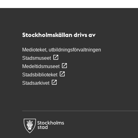
Kontakt
Stockholmskällan
Stockholmskällan drivs av
Medioteket, utbildningsförvaltningen
Stadsmuseet
Medeltidsmuseet
Stadsbiblioteket
Stadsarkivet