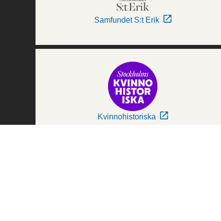
Samfundet S:t Erik
Kvinnohistoriska
Världskulturmuseerna