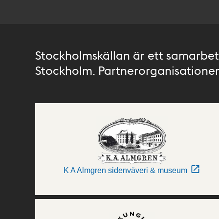
Stockholmskällan är ett samarbete
Stockholm. Partnerorganisationer 
K A Almgren sidenväveri & museum