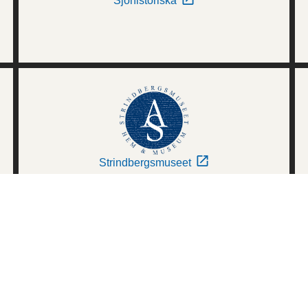
Sjöhistoriska
Strindbergsmuseet