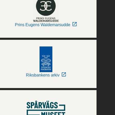
Prins Eugens Waldemarsudde
Riksbankens arkiv