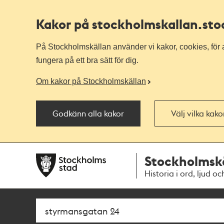
Kakor på stockholmskallan
.st
På Stockholmskällan använder vi kakor, cookies, för a
fungera på ett bra sätt för dig.
Om kakor på Stockholmskällan
Godkänn alla kakor
Välj vilka kak
Till
Till
Stockholmsk
navigationen
huvudinnehållet
Historia i ord, ljud oc
Sök
Fritextsök