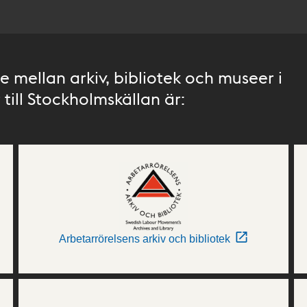
 mellan arkiv, bibliotek och museer i
till Stockholmskällan är:
Arbetarrörelsens arkiv och bibliotek